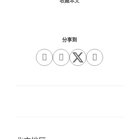
收藏本文
分享到



旧一篇
新一篇
（上海）atelier DYML
（上海）
大奕明亮建筑事务所 - 建
HBAarchitecture - 资
筑设计师 / 商业室内设计
深项目经理 / 资深建筑规
师 / 实习生（长期招聘）
划师 / 资深建筑设计师 /
中级建筑设计师 / 实习生