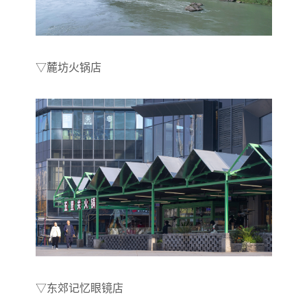
▽麓坊火锅店
▽东郊记忆眼镜店