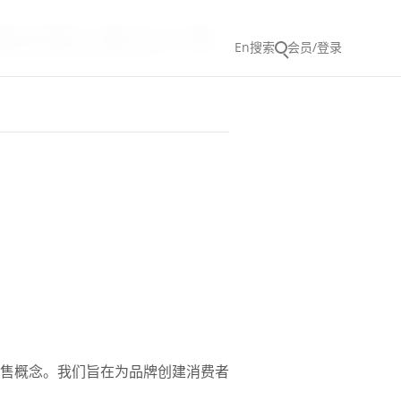
 终端店铺主案设计师
En
搜索
会员/登录
售概念。我们旨在为品牌创建消费者