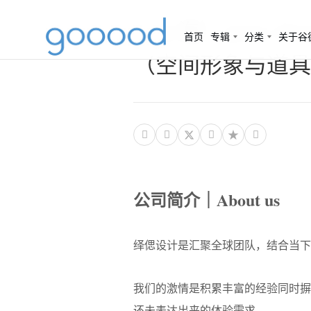
（上海）yees d
首页
专辑
分类
关于谷
（空间形象与道具




公司简介｜About us
绎偲设计是汇聚全球团队，结合当下
我们的激情是积累丰富的经验同时摒
还未表达出来的体验需求。