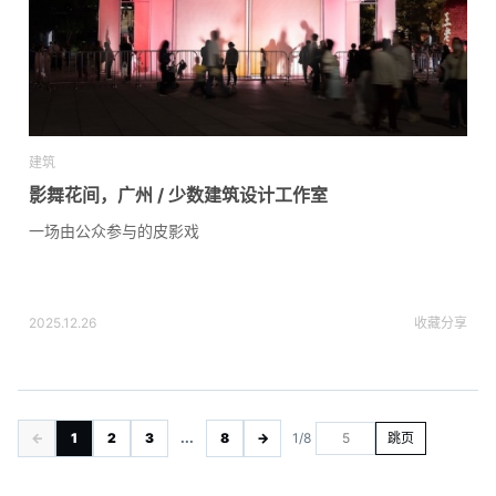
建筑
影舞花间，广州 / 少数建筑设计工作室
一场由公众参与的皮影戏
2025.12.26
收藏
分享
←
1
2
3
...
8
→
1/8
跳页