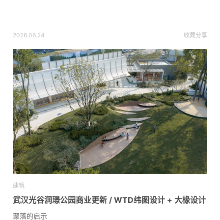
2026.06.24
收藏
分享
建筑
武汉光谷润璟公园商业更新 / WTD纬图设计 + 大椽设计
聚落的启示