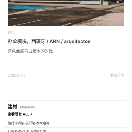
建筑
办公模块，西班牙 / ARN / arquitectos
蓝色金属与白蜡木的对比
2026.07.15
收藏
分享
建材
Materials
查看所有 ALL +
钢结构廊架-板桁架-泰大建筑
门控系统-自动门-濠振机电