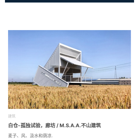
建筑
白仓-孤独试验，廊坊 / M.S.A.A.不山建筑
麦子、风、汲水和荫凉.