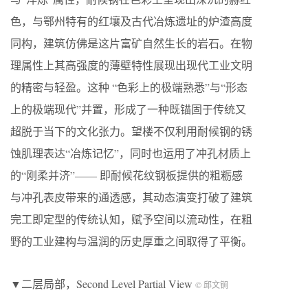
色，与鄂州特有的红壤及古代冶炼遗址的炉渣高度
同构，建筑仿佛是这片富矿自然生长的岩石。在物
理属性上其高强度的薄壁特性展现出现代工业文明
的精密与轻盈。这种 “色彩上的极端熟悉”与“形态
上的极端现代”并置，形成了一种既锚固于传统又
超脱于当下的文化张力。望楼不仅利用耐候钢的锈
蚀肌理表达“冶炼记忆”，同时也运用了冲孔材质上
的“刚柔并济”—— 即耐候花纹钢板提供的粗粝感
与冲孔表皮带来的通透感，其动态演变打破了建筑
完工即定型的传统认知，赋予空间以流动性，在粗
野的工业建构与温润的历史厚重之间取得了平衡。
▼二层局部，Second Level Partial View
© 邱文锏