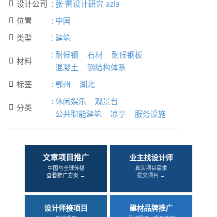
设计公司
:
张·雷设计研究 azla

位置
:
中国

类型
:
建筑

:
耐候钢
石材
耐候钢板
材料

混凝土
钢结构体系
标签
:
鄂州
湖北

:
休闲娱乐
观景台
分类

公共职能建筑
凉亭
服务设施
文章项目推广
业主找设计师
中国与全球传播
真实项目需求
查看推广方案 →
提交项目 →
设计师接项目
建材品牌推广