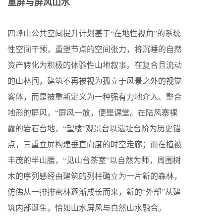
重屏与屏风山水
四峰山公共空间提升计划基于“在地性视角”的系统
性空间干预，重塑节点的空间张力，将沉睡的自然
资产转化为积极的体验性山地叙事。在复合且流动
的山林间，建筑不再被视为孤立于风景之外的视觉
客体，而是被重新定义为一种强有力地介入、整合
地形的屏风，“屏风一放，便是课堂。在陆风寨裸
露的岩石台地，“望楼”观景台以遗址台阶为历史锚
点，三重立屏构建垂直向度的时空走廊；而在植被
丰茂的半山腰，“见山台茶室”以自然为师，周围树
木的序列感经由建筑的列柱确立为一片新的森林，
仿佛从一排排密林逐渐成长而来，新的“外部”从建
筑内部诞生，恰如山水屏风与自然山水融合。