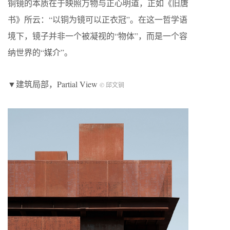
铜镜的本质在于映照万物与正心明道，正如《旧唐
书》所云：“以铜为镜可以正衣冠”。在这一哲学语
境下，镜子并非一个被凝视的“物体”，而是一个容
纳世界的“媒介”。
▼建筑局部，Partial View
© 邱文锏