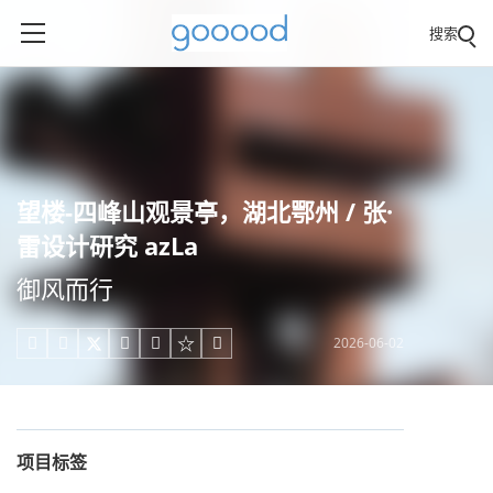
搜索
望楼-四峰山观景亭，湖北鄂州 / 张·
雷设计研究 azLa
御风而行
2026-06-02





项目标签