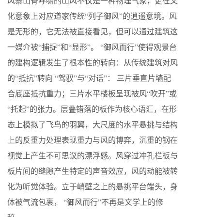
风寨山脊呼啸的山风不仅是一种物理气象，更在文
化意象上对应道家传统“列子御风”的逍遥意境。风
是无形的，它无法被直接看见，但可以通过建筑这
一媒介被“捕捉”和“显形”。 “御风而行”使得观景台
的建构逻辑发生了根本性的转向：从传统建筑对风
的“抵抗”转向 “驾驭”与“对话”： 三片垂直片墙配
合底座抵抗重力；三片水平楼板呈现被风“吹开”或
“托起”的张力。层叠错落的板作为核心语汇，在形
态上模拟了飞鸟的羽翼，大尺度的水平悬挑与结构
上的反重力处理表现重力与风的博弈，沉重的钢在
视觉上产生不可思议的漂浮感。风穿过冲孔栏板与
板片间的缝隙产生特定的声音效应，风的动能被转
化为听觉体验。立于峭壁之上的悬挑平台端头，身
体被气流包裹， “御风而行”不再是文学上的修