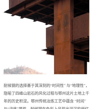
耐候钢的选择基于其深刻的“时间性” 与“地理性”，
隐喻了四峰山岩石的风化过程与鄂州这片土地上千
年的历史积淀。鄂州传统冶炼工艺中蕴含 “时间”
与“淬炼”属性，耐候钢在色彩上呈现出深沉的赫红