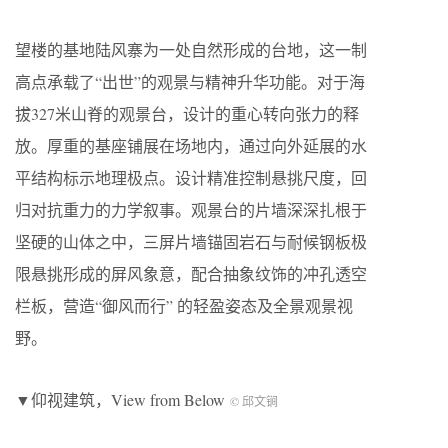
望楼的基地陆风寨为一处自然形成的台地，这一制
高点承载了“出世”的观景与精神升华功能。对于海
拔327米山脊的观景台，设计的重心转向张力的释
放。厚重的基座铺展在场地内，通过向外延展的水
平结构标示地理极点。设计精准控制悬挑尺度，回
归对抗重力的力学叙事。观景台的片墙深深扎根于
坚硬的山体之中，三屏片墙锚固岩石与耐候钢板极
限悬挑形成的屏风象意，配合抽象纹饰的冲孔透空
栏板，营造“御风而行” 的轻盈姿态及全景观景视
野。
▼仰视建筑，View from Below
© 邱文锏