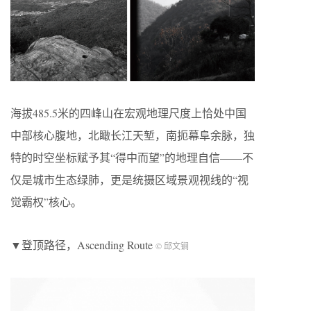
海拔485.5米的四峰山在宏观地理尺度上恰处中国
中部核心腹地，北瞰长江天堑，南扼幕阜余脉，独
特的时空坐标赋予其“得中而望”的地理自信——不
仅是城市生态绿肺，更是统摄区域景观视线的“视
觉霸权”核心。
▼登顶路径，Ascending Route
© 邱文锏