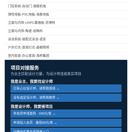
门控系统-自动门-濠振机电
弹性地板-PVC地板-海象地板
立面与内饰-UHPC幕墙板-苏博特
立面与内饰-陶瓷-伯陶科
泳池系统-装配式泳池-诺亚
户外灯光-景观灯光-森朝照明
室内软装-办公家具-海邦集团
项目对接服务
为业主匹配设计力量，为设计师连接真实项目
我是业主，我要找设计师
已有心仪设计师，请帮我搭线 →
没有选定设计师，请帮我推荐 →
我是设计师，我要接项目
非会员申请直购 · 699元/条 →
申请加入会员 · 最低89元/条 →
已缴纳年费会员登录入口 →