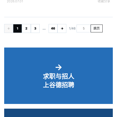
2026.07.01
收藏
分享
←
1
2
3
...
46
→
1/46
跳页
→
求职与招人
上谷德招聘