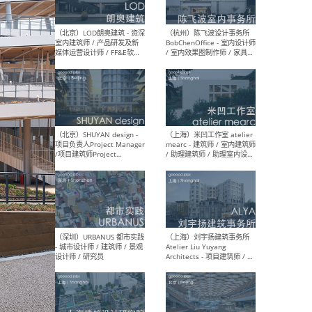
（大理）之间建筑
（西
ArCONNECT – 项目建筑师 /
研究
建筑师 / 助理建筑师 / 室内
主创
设计师 / 实习生
景观
施工
（深圳）TOMO東木筑造 -
（广
室内设计师 / 资深深化设计
所 
师 / AIGC内容编辑(室内设计
理设
方向) / 照明设计师 / 软装设
新媒
计师
生
（北京）LOD朗奥建筑 - 资深
（杭
室内建筑师 / 产品研发及新
Bob