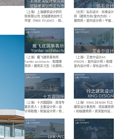
媒体运营设计师 / FF&E软装
/ 
设计师 / 深化设计师 / 实习
装设
生
（北京）SHUYAN design -
（上
项目负责人Project Manager
mea
/项目建筑师Project
/ 
Architect / 助理建筑师
师 
Assistant Architect / 创始
请）
人助理Founder's Assistant
/ 实习生Intern
（深圳）URBANUS 都市实践
（上
- 城市设计师 / 建筑师 / 景观
Atel
设计师 / 研究员
Arc
媒体
生（