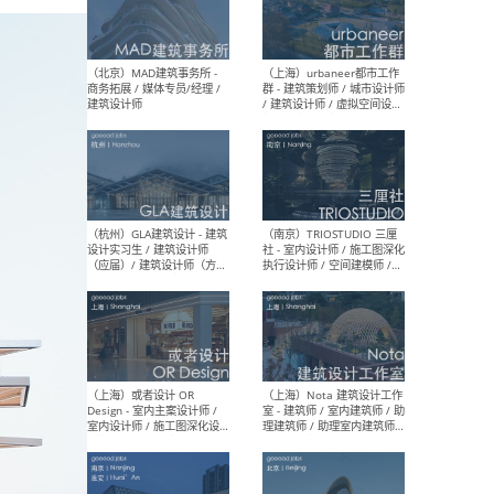
幕墙 / BIM / 成本 / 工程 / 运
生
营 / 品牌 / 观点views / 实习
等
（北京）MAT 超级建筑事务
（深圳
所 - 项目建筑师 / 初级建筑
景观
师/助理建筑师 / 室内建筑师
业设
/ 实习生
（北京）MAD建筑事务所 -
（上
商务拓展 / 媒体专员/经理 /
群 
建筑设计师
/ 
师 