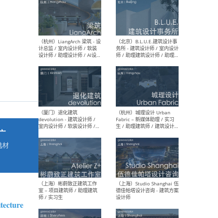
最新工作
按地区查看 ：
全部
|
北方
|
长江
|
华南
（杭州）LiangArch 梁筑 - 设
（北
计总监 / 室内设计师 / 软装
务所
设计师 / 助理设计师 / AI设计
师 
师 / 施工图深化设计师 / 品
室内
牌商务总助
广
选材
→
（厦门）退化建筑
（杭
devolution - 建筑设计师 /
Fab
室内设计师 / 软装设计师 /
生 
项目统筹 / 合伙人助理
师
itecture