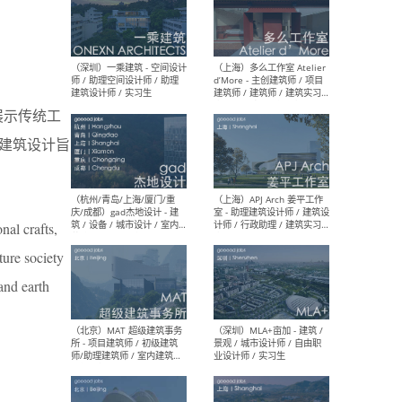
（上海）彬蔚致正建筑工作
（上海
室 – 项目建筑师 / 助理建筑
德佳
师 / 实习生
设计
展示传统工
建筑设计旨
（深圳）一乘建筑 - 空间设计
（上
师 / 助理空间设计师 / 助理
d’M
nal crafts,
建筑设计师 / 实习生
建筑
生 
ure society
 and earth
（杭州/青岛/上海/厦门/重
（上海
庆/成都）gad杰地设计 - 建
室 
筑 / 设备 / 城市设计 / 室内 /
计师