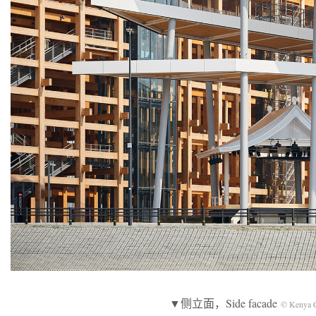
▼侧立面，Side facade
© Kenya 