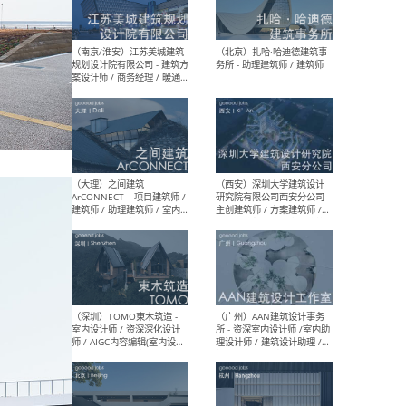
（杭州）GLA建筑设计 - 建筑
（南京
设计实习生 / 建筑设计师
社 
（应届）/ 建筑设计师（方案
执行
设计）/ 建筑设计师（施工
实习
图）/ 结构设计师 / 给排水设
计师
（上海）或者设计 OR
（上
Design - 室内主案设计师 /
室 -
室内设计师 / 施工图深化设
理建
计师 / 室内设计助理 / 新媒
实习
体运营
请）
（南京/淮安）江苏美城建筑
（北
规划设计院有限公司 - 建筑方
务所
案设计师 / 商务经理 / 暖通
设计师 / 造价工程师