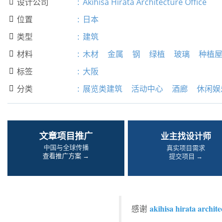
设计公司
:
Akihisa Hirata Architecture Office

位置
:
日本

类型
:
建筑

材料
:
木材
金属
钢
绿植
玻璃
种植

标签
:
大阪

分类
:
展览类建筑
活动中心
酒廊
休闲娱

文章项目推广
业主找设计师
中国与全球传播
真实项目需求
查看推广方案 →
提交项目 →
akihisa hirata archite
感谢