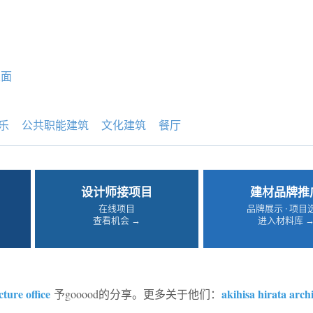
屋面
乐
公共职能建筑
文化建筑
餐厅
设计师接项目
建材品牌推
在线项目
品牌展示 · 项目
查看机会 →
进入材料库 
cture office
akihisa hirata arch
予gooood的分享。更多关于他们：