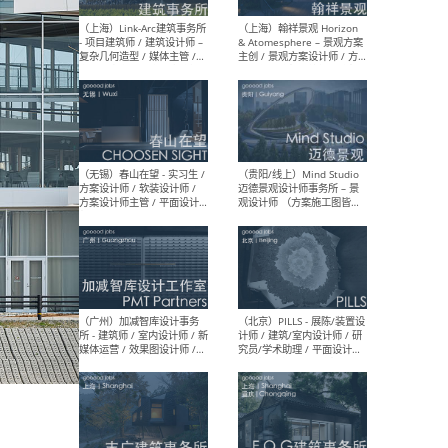
（上海）上海建筑设计研究
（北
院有限公司 沈钺建筑创作工
师（
作室（FREE STUDIO）- 助理
建筑
建筑师 / 驻场建筑师 / 实习
设计
生
实习
（上海）雁飞建筑事务所
（上
Yanfei architects - 助理建
VIS
筑师 / 建筑实习生（长期有
室内
效）
软装
（上海）十方圆国际 - 资深专
（上海
案负责人 / 主案设计师 / 设
建筑
计师助理 / 软装设计师 / 软
/ 
装设计师助理
师 