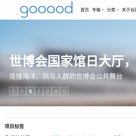
首页
专辑
分类
关于谷
世博会国家馆日大厅，
连接海洋、风与人群的世博会公共舞台





项目标签