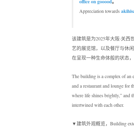
office on gooood
。
akihis
Appreciation towards
该建筑是为2025年大阪·
艺的展览馆，以及餐厅与休闲
在呈现一种生命体般的状态，
The building is a complex of an ev
and a restaurant and lounge for 
where life shines brightly,” and t
intertwined with each other.
▼建筑外观概览，Building exteri