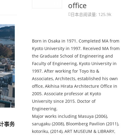
office
日本
总阅读量: 125.9k

Born in Osaka in 1971. Completed MA from
Kyoto University in 1997. Received MA from
the Graduate School of Engineering and
Faculty of Engineering, Kyoto University in
1997. After working for Toyo Ito &
Associates, Architects, established his own
office, Akihisa Hirata Architecture Office in
2005. Associate professor at Kyoto
University since 2015. Doctor of
Engineering.
Major works including Masuya (2006),
计事务
sarugaku (2008), Bloomberg Pavilion (2011),
kotoriku, (2014), ART MUSEUM & LIBRARY,