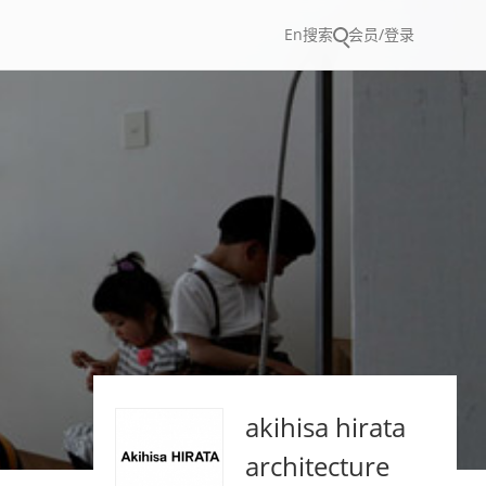
En
搜索
会员/登录
akihisa hirata
architecture