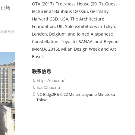
OTA (2017), Tree-ness House (2017). Guest
知识场
lecturer at Bauhaus Dessau, Germany,
Harvard GSD. USA, The Architecture
Foundation, UK. Solo exhibitions in Tokyo,
收藏
分享
London, Belgium, and joined A Japanese
Constellation: Toyo Ito, SANAA, and Beyond
(MoMA, 2016), Milan Design Week and Art
Basel.
联系信息
https://hao.nu/

hao@hao.nu

NC-Bldg.2F 6-6-22 Minamiaoyama Minatoku

Tokyo