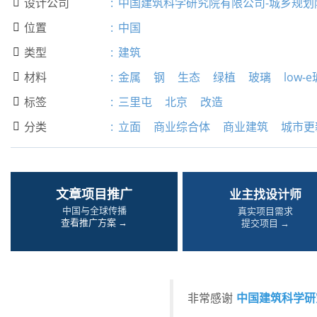
设计公司
:
中国建筑科学研究院有限公司-城乡规划

位置
:
中国

类型
:
建筑

材料
:
金属
钢
生态
绿植
玻璃
low-

标签
:
三里屯
北京
改造

分类
:
立面
商业综合体
商业建筑
城市更

文章项目推广
业主找设计师
中国与全球传播
真实项目需求
查看推广方案 →
提交项目 →
中国建筑科学研
非常感谢