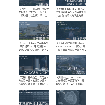
设计师 / 研究员
Arc
媒体
生（
（上海）上海建筑设计研究
（北
院有限公司 沈钺建筑创作工
师（
作室（FREE STUDIO）- 助理
建筑
建筑师 / 驻场建筑师 / 实习
设计
生
实习
（上海）雁飞建筑事务所
（上
Yanfei architects - 助理建
VIS
筑师 / 建筑实习生（长期有
室内
效）
软装