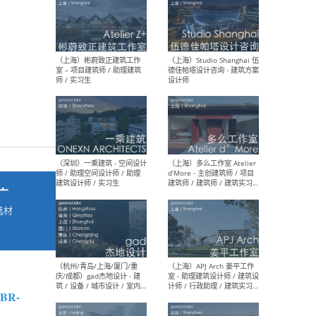
最新工作
按地区查看 ：
全部
|
北方
|
长江
|
华南
（上海）彬蔚致正建筑工作
（上海
室 – 项目建筑师 / 助理建筑
德佳
师 / 实习生
设计
广
选材
→
（深圳）一乘建筑 - 空间设计
（上
师 / 助理空间设计师 / 助理
d’M
建筑设计师 / 实习生
建筑
生 
BR-