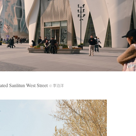
anlitun West Street
© 李泊洋