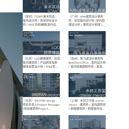
（南京/淮安）江苏美城建筑
（北
规划设计院有限公司 - 建筑方
务所
案设计师 / 商务经理 / 暖通
设计师 / 造价工程师
（大理）之间建筑
（西
ArCONNECT – 项目建筑师 /
研究
建筑师 / 助理建筑师 / 室内
主创
设计师 / 实习生
景观
施工
（深圳）TOMO東木筑造 -
（广
室内设计师 / 资深深化设计
所 
师 / AIGC内容编辑(室内设计
理设
方向) / 照明设计师 / 软装设
新媒
计师
生