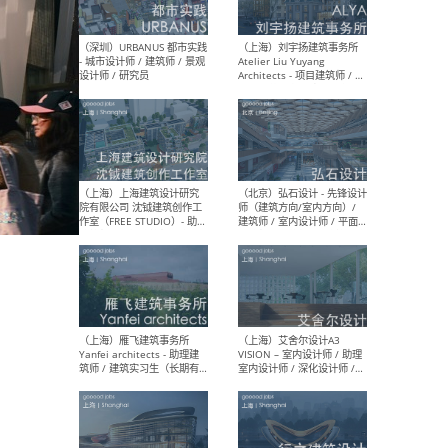
（北京）LOD朗奥建筑 - 资深
（杭
室内建筑师 / 产品研发及新
Bob
媒体运营设计师 / FF&E软装
/ 
设计师 / 深化设计师 / 实习
装设
生
（北京）SHUYAN design -
（上
项目负责人Project Manager
mea
/项目建筑师Project
/ 
Architect / 助理建筑师
师 
Assistant Architect / 创始
请）
人助理Founder's Assistant
/ 实习生Intern
（深圳）URBANUS 都市实践
（上
- 城市设计师 / 建筑师 / 景观
Atel