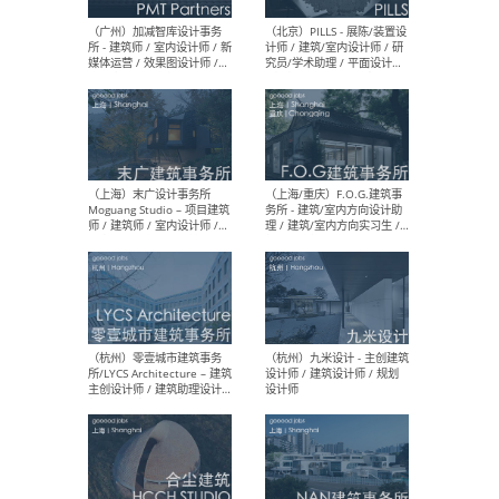
（上海）十方圆国际 - 资深专
（上海
案负责人 / 主案设计师 / 设
建筑
计师助理 / 软装设计师 / 软
/ 
装设计师助理
师 
（上海）Link-Arc建筑事务所
（上
- 项目建筑师 / 建筑设计师 –
& A
复杂几何造型 / 媒体主管 /
主创
学术研究专员 / 实习生计划
案深
软装
（方
（无锡）春山在望 - 实习生 /
（贵阳
方案设计师 / 软装设计师 /
迈德
方案设计师主管 / 平面设计
观设
师
可）