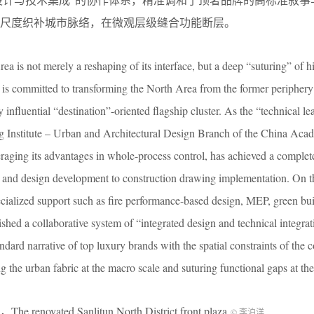
尺度织补城市脉络，在微观层级缝合功能断层。
a is not merely a reshaping of its interface, but a deep “suturing” of h
t is committed to transforming the North Area from the former periphery
y influential “destination”-oriented flagship cluster. As the “technical le
ng Institute – Urban and Architectural Design Branch of the China Aca
ging its advantages in whole-process control, has achieved a complete
 and design development to construction drawing implementation. On th
ecialized support such as fire performance-based design, MEP, green bu
ed a collaborative system of “integrated design and technical integrat
andard narrative of top luxury brands with the spatial constraints of the
g the urban fabric at the macro scale and suturing functional gaps at the
ted Sanlitun North District front plaza
© 李泊洋