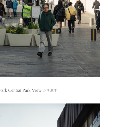
entral Park View
© 李泊洋