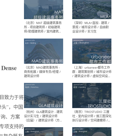
（杭州/青岛/上海/厦门/重
（上海
庆/成都）gad杰地设计 - 建
室 
筑 / 设备 / 城市设计 / 室内 /
计师
幕墙 / BIM / 成本 / 工程 / 运
生
营 / 品牌 / 观点views / 实习
等
n Dense
（北京）MAT 超级建筑事务
（深圳
所 - 项目建筑师 / 初级建筑
景观
师/助理建筑师 / 室内建筑师
业设
/ 实习生
目致力于将
头”，中国
咨询、方案
（北京）MAD建筑事务所 -
（上
专项支持的
商务拓展 / 媒体专员/经理 /
群 
建筑设计师
/ 
与复杂既有