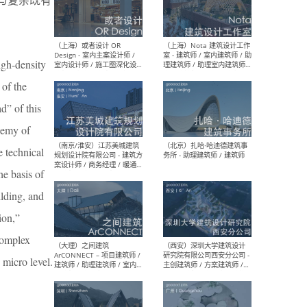
师 
igh-density
 of the
（杭州）GLA建筑设计 - 建筑
（南京
设计实习生 / 建筑设计师
社 
ad” of this
（应届）/ 建筑设计师（方案
执行
设计）/ 建筑设计师（施工
实习
demy of
图）/ 结构设计师 / 给排水设
计师
 technical
e basis of
ilding, and
（上海）或者设计 OR
（上
Design - 室内主案设计师 /
室 -
ion,”
室内设计师 / 施工图深化设
理建
计师 / 室内设计助理 / 新媒
实习
 complex
体运营
请）
 micro level.