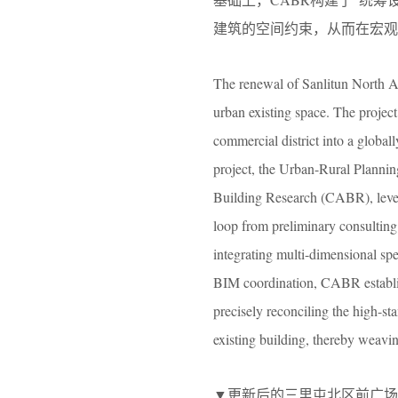
建筑的空间约束，从而在宏观
The renewal of Sanlitun North Are
urban existing space. The projec
commercial district into a globall
project, the Urban-Rural Planni
Building Research (CABR), levera
loop from preliminary consulting
integrating multi-dimensional sp
BIM coordination, CABR establish
precisely reconciling the high-st
existing building, thereby weavin
▼更新后的三里屯北区前广场，The renova