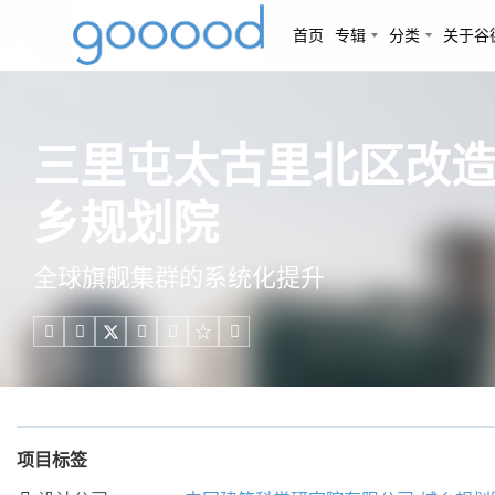
首页
专辑
分类
关于谷
三里屯太古里北区改造
乡规划院
全球旗舰集群的系统化提升





项目标签