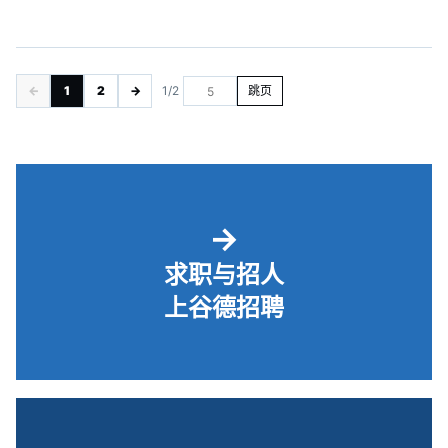
←
1
2
→
1/2
跳页
→
求职与招人
上谷德招聘