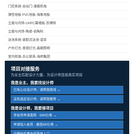
门控系统-自动门-濠振机电
弹性地板-PVC地板-海象地板
立面与内饰-UHPC幕墙板-苏博特
立面与内饰-陶瓷-伯陶科
泳池系统-装配式泳池-诺亚
户外灯光-景观灯光-森朝照明
室内软装-办公家具-海邦集团
项目对接服务
为业主匹配设计力量，为设计师连接真实项目
我是业主，我要找设计师
已有心仪设计师，请帮我搭线 →
没有选定设计师，请帮我推荐 →
我是设计师，我要接项目
非会员申请直购 · 699元/条 →
申请加入会员 · 最低89元/条 →
已缴纳年费会员登录入口 →