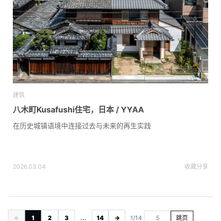
建筑
八木町Kusafushi住宅，日本 / YYAA
在历史城镇语境中连接过去与未来的再生实践
2026.03.04
收藏
分享
←
1
2
3
...
14
→
1/14
跳页