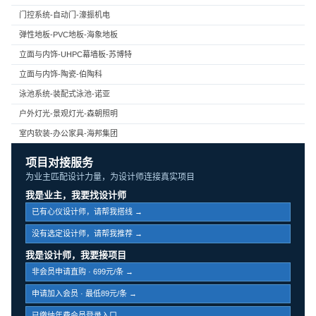
门控系统-自动门-濠振机电
弹性地板-PVC地板-海象地板
立面与内饰-UHPC幕墙板-苏博特
立面与内饰-陶瓷-伯陶科
泳池系统-装配式泳池-诺亚
户外灯光-景观灯光-森朝照明
室内软装-办公家具-海邦集团
项目对接服务
为业主匹配设计力量，为设计师连接真实项目
我是业主，我要找设计师
已有心仪设计师，请帮我搭线 →
没有选定设计师，请帮我推荐 →
我是设计师，我要接项目
非会员申请直购 · 699元/条 →
申请加入会员 · 最低89元/条 →
已缴纳年费会员登录入口 →