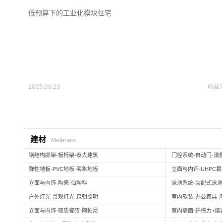
低预算下的工业化模块住宅
2025.06.23
收藏
建材
Materials
钢结构廊架-板桁架-泰大建筑
门控系统-自动门-濠
弹性地板-PVC地板-海象地板
立面与内饰-UHPC
立面与内饰-陶瓷-伯陶科
泳池系统-装配式泳池
户外灯光-景观灯光-森朝照明
室内软装-办公家具-
立面与内饰-哑质瓷砖-阿帕尼
室内墙面-纤倍力+熔岩板