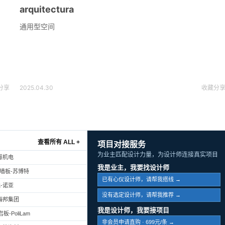
arquitectura
通用型空间
分享
2025.04.30
收藏
分
查看所有 ALL +
项目对接服务
为业主匹配设计力量，为设计师连接真实项目
振机电
我是业主，我要找设计师
幕墙板-苏博特
已有心仪设计师，请帮我搭线 →
-诺亚
没有选定设计师，请帮我推荐 →
海邦集团
我是设计师，我要接项目
-PoliLam
非会员申请直购 · 699元/条 →