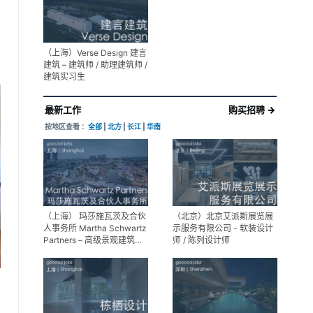
享
（上海）Verse Design 建言
建筑 – 建筑师 / 助理建筑师 /
建筑实习生
最新工作
购买招聘 →
按地区查看 ：
全部
|
北方
|
长江
|
华南
（上海） 玛莎施瓦茨及合伙
（北京）北京艾派斯展览展
人事务所 Martha Schwartz
示服务有限公司 - 软装设计
Partners – 高级景观建筑师
师 / 陈列设计师
Senior Landscape
Designer / 景观建筑师
Landscape Designer