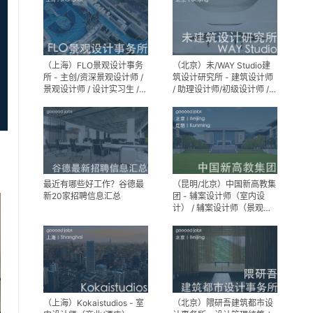
（上海）FLO景观设计事务
（北京）未/WAY Studio建
所 - 主创/资深景观设计师 /
筑设计研究所 - 建筑设计师
景观设计师 / 设计实习生 /
/ 助理设计师/初级设计师 /
商务行政助理 / 助理施工图
实习生 / 办公室行政与商务
设计师
助理
最近有哪些好工作？谷德最
（昆明/北京）中国新高教集
新20家招聘信息汇总
团 - 辅案设计师（室内设
计） / 辅案设计师（景观设
计）/ 生活空间组长/教学空
间组长 / 平面设计高级经理 /
展陈设计高级经理
（上海）Kokaistudios - 室
（北京）隈研吾建筑都市设