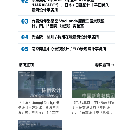
02
“HARAKADO”），日本 / 日建设计＋平田晃久
建筑设计事务所
03
九寨沟仰望星空·Vacilando度假庄园景观设
计，四川 / 图灵（景观）实验室
04
光盒院，杭州 / 杭州在地建筑设计事务所
05
南京阿里中心景观设计 / FLO景观设计事务所
招聘置顶
购买置顶 →
（上海）dongqi Design 栋
（昆明/北京）中国新高教集
栖设计 – 建筑师 / 资深室内
团 – 辅案设计师（室内设
设计师 / 室内设计师 / 媒体
计） / 辅案设计师（景观设
及公共关系主管 / 设计实习
计）/ 生活空间组长/教学空
生（常年招聘）
间组长 / 平面设计高级经理 /
展陈设计高级经理