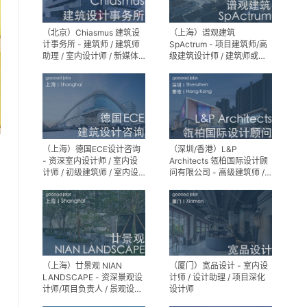
（北京）Chiasmus 建筑设
（上海）谱观建筑
计事务所 - 建筑师 / 建筑师
SpActrum - 项目建筑师/高
助理 / 室内设计师 / 新媒体
级建筑设计师 / 建筑师或助
公关 / 建筑实习生
理建筑师 / 室内设计师 / 新
媒体助理 / 实习生（建筑设
计/媒体，长期有效）
（上海）德国ECE设计咨询
（深圳/香港）L&P
- 资深室内设计师 / 室内设
Architects 瓴柏国际设计顾
计师 / 初级建筑师 / 室内设
问有限公司 - 高级建筑师 /
计师（后期）/ 建筑室内实
建筑设计师 / 资深别墅豪宅
习生
精装设计师
（上海）廿景观 NIAN
（厦门）宽品设计 - 室内设
LANDSCAPE - 资深景观设
计师 / 设计助理 / 项目深化
计师/项目负责人 / 景观设计
设计师
享
师 / 景观设计实习生