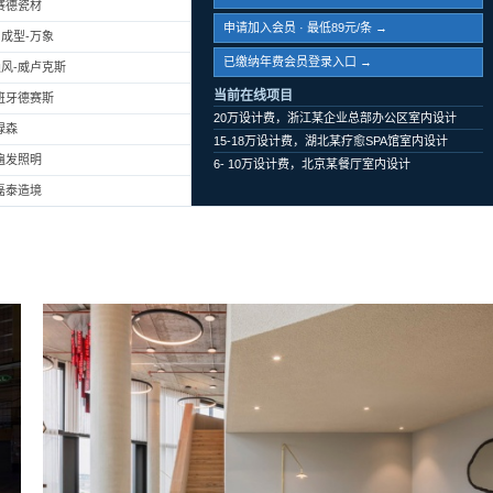
赛德瓷材
申请加入会员 · 最低89元/条 →
成型-万象
已缴纳年费会员登录入口 →
风-威卢克斯
当前在线项目
班牙德赛斯
20万设计费，浙江某企业总部办公区室内设计
绿森
15-18万设计费，湖北某疗愈SPA馆室内设计
遍发照明
6- 10万设计费，北京某餐厅室内设计
磊泰造境