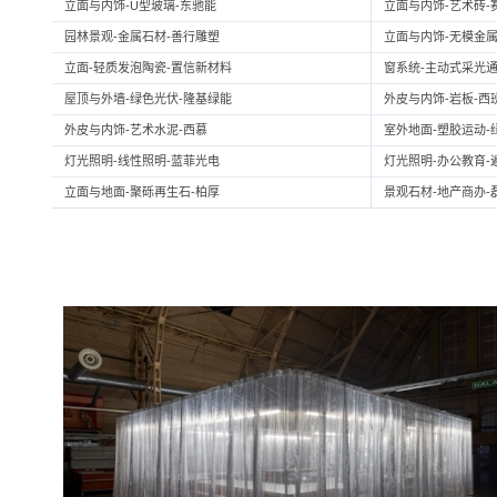
立面与内饰-U型玻璃-东驰能
立面与内饰-艺术砖-
园林景观-金属石材-善行雕塑
立面与内饰-无模金属
立面-轻质发泡陶瓷-置信新材料
窗系统-主动式采光通
屋顶与外墙-绿色光伏-隆基绿能
外皮与内饰-岩板-西
外皮与内饰-艺术水泥-西慕
室外地面-塑胶运动-
灯光照明-线性照明-蓝菲光电
灯光照明-办公教育-
立面与地面-聚砾再生石-柏厚
景观石材-地产商办-