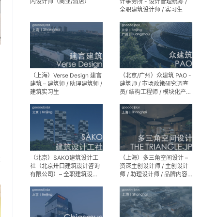
内设计师（商业/酒店）
计事务所 - 设计管理统筹 /
全职建筑设计师 / 实习生
（上海）Verse Design 建言
（北京/广州）众建筑 PAO -
建筑 – 建筑师 / 助理建筑师 /
建筑师 / 市场政策研究调查
建筑实习生
员/ 结构工程师 / 模块化产品
建筑设计师 / 室内装修工程
师 / 机电工程师 / 实习生
（北京）SAKO建筑设计工
（上海）多三角空间设计 –
享
社（北京卅口建筑设计咨询
资深主创设计师 / 主创设计
有限公司）– 全职建筑设计
师 / 助理设计师 / 品牌内容
师
运营负责人