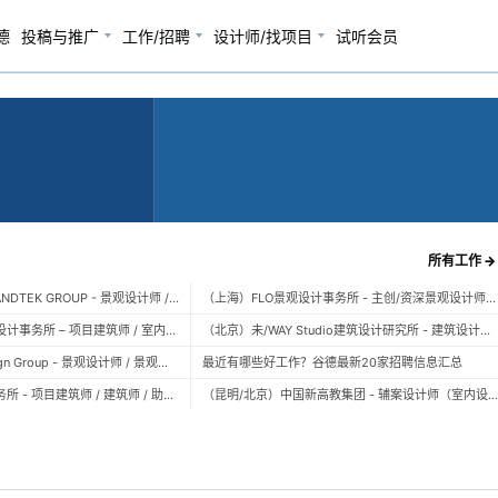
德
投稿与推广
工作/招聘
设计师/找项目
试听会员
所有工作 →
（广州）风物营造 LANDTEK GROUP - 景观设计师 / 植物设计师 / 品牌运营 / 实习生
（上海）FLO景观设计事务所 - 主创/资深景观设计师 / 景观设计师 / 设计实习生 / 商务行政助理 / 助理施工图设计师
（上海）空间里建筑设计事务所 – 项目建筑师 / 室内设计师 / 实习生（建筑/室内）
（北京）未/WAY Studio建筑设计研究所 - 建筑设计师 / 助理设计师/初级设计师 / 实习生 / 办公室行政与商务助理
（上海）TOPO Design Group - 景观设计师 / 景观后期设计师 / 景观实习生
最近有哪些好工作？谷德最新20家招聘信息汇总
（北京）大屿建筑事务所 - 项目建筑师 / 建筑师 / 助理建筑师 / 实习建筑师
（昆明/北京）中国新高教集团 - 辅案设计师（室内设计） / 辅案设计师（景观设计）/ 生活空间组长/教学空间组长 / 平面设计高级经理 / 展陈设计高