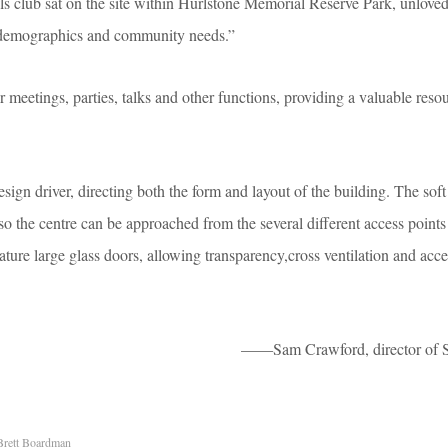
s club sat on the site within Hurlstone Memorial Reserve Park, unlove
 demographics and community needs.”
 meetings, parties, talks and other functions, providing a valuable resou
ign driver, directing both the form and layout of the building. The sof
 so the centre can be approached from the several diﬀerent access points 
eature large glass doors, allowing transparency,cross ventilation and acces
——Sam Crawford, director of 
rett Boardman