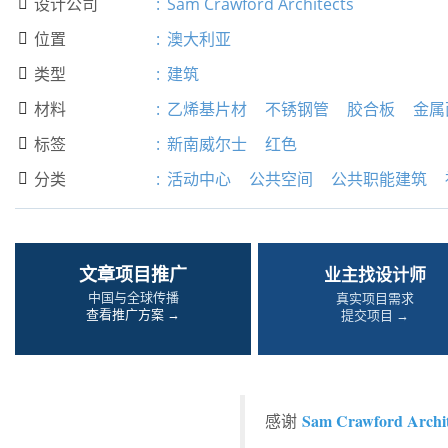
设计公司
:
Sam Crawford Architects

位置
:
澳大利亚

类型
:
建筑

材料
:
乙烯基片材
不锈钢管
胶合板
金属

标签
:
新南威尔士
红色

分类
:
活动中心
公共空间
公共职能建筑

文章项目推广
业主找设计师
中国与全球传播
真实项目需求
查看推广方案 →
提交项目 →
Sam Crawford Archit
感谢