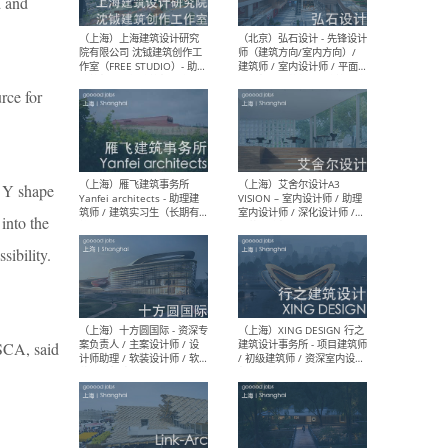
d and
媒体运营设计师 / FF&E软装
/ 
设计师 / 深化设计师 / 实习
装设
生
rce for
（北京）SHUYAN design -
（上
项目负责人Project Manager
mea
/项目建筑师Project
/ 
t Y shape
Architect / 助理建筑师
师 
Assistant Architect / 创始
请）
into the
人助理Founder's Assistant
/ 实习生Intern
sibility.
（深圳）URBANUS 都市实践
（上
- 城市设计师 / 建筑师 / 景观
Atel
设计师 / 研究员
Arc
SCA, said
媒体
生（