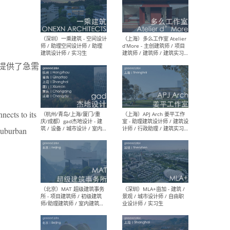
（上海）彬蔚致正建筑工作
（上海
室 – 项目建筑师 / 助理建筑
德佳
师 / 实习生
设计
区提供了急需
ects to its
（深圳）一乘建筑 - 空间设计
（上
师 / 助理空间设计师 / 助理
d’M
 suburban
建筑设计师 / 实习生
建筑
生 
（杭州/青岛/上海/厦门/重
（上海
庆/成都）gad杰地设计 - 建
室 
筑 / 设备 / 城市设计 / 室内 /
计师