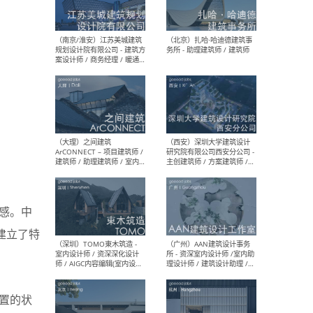
（杭州）GLA建筑设计 - 建筑
（南京
设计实习生 / 建筑设计师
社 
（应届）/ 建筑设计师（方案
执行
设计）/ 建筑设计师（施工
实习
图）/ 结构设计师 / 给排水设
计师
（上海）或者设计 OR
（上
Design - 室内主案设计师 /
室 -
室内设计师 / 施工图深化设
理建
计师 / 室内设计助理 / 新媒
实习
体运营
请）
灵感。中
建立了特
（南京/淮安）江苏美城建筑
（北
规划设计院有限公司 - 建筑方
务所
案设计师 / 商务经理 / 暖通
设计师 / 造价工程师
闲置的状