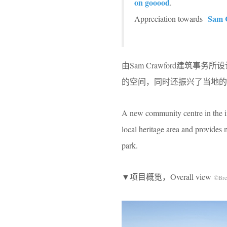
on gooood
.
Sam C
Appreciation towards
由Sam Crawford建
的空间，同时还振兴了当地的
A new community centre in the i
local heritage area and provides
park.
▼项目概览，Overall view
©Bre