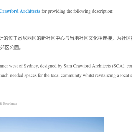
rawford Architects
for providing the following description:
筑事务所设计的位于悉尼西区的新社区中心与当地社区文化相连接，为社
郊区公园。
nner west of Sydney, designed by Sam Crawford Architects (SCA), conn
 much-needed spaces for the local community whilst revitalizing a local
tt Boardman