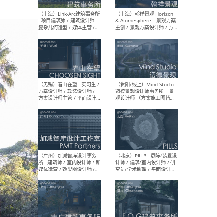
（上海）上海建筑设计研究
（北
院有限公司 沈钺建筑创作工
师（
作室（FREE STUDIO）- 助理
建筑
建筑师 / 驻场建筑师 / 实习
设计
生
实习
（上海）雁飞建筑事务所
（上
Yanfei architects - 助理建
VIS
筑师 / 建筑实习生（长期有
室内
效）
软装
（上海）十方圆国际 - 资深专
（上海
案负责人 / 主案设计师 / 设
建筑
计师助理 / 软装设计师 / 软
/ 
装设计师助理
师 