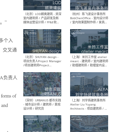
。”
（大理）之间建筑
（西
ArCONNECT – 项目建筑师 /
研究
建筑师 / 助理建筑师 / 室内
主创
设计师 / 实习生
景观
多个入
施工
、交叉通
（深圳）TOMO東木筑造 -
（广
 SCA负责人
室内设计师 / 资深深化设计
所 
师 / AIGC内容编辑(室内设计
理设
方向) / 照明设计师 / 软装设
新媒
计师
生
 forms of
s and
（北京）LOD朗奥建筑 - 资深
（杭
室内建筑师 / 产品研发及新
Bob