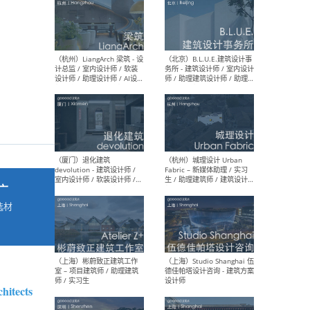
最新工作
按地区查看 ：
全部
|
北方
|
长江
|
华南
（杭州）LiangArch 梁筑 - 设
（北
计总监 / 室内设计师 / 软装
务所
设计师 / 助理设计师 / AI设计
师 
师 / 施工图深化设计师 / 品
室内
牌商务总助
广
选材
→
（厦门）退化建筑
（杭
devolution - 建筑设计师 /
Fab
室内设计师 / 软装设计师 /
生 
项目统筹 / 合伙人助理
师
hitects