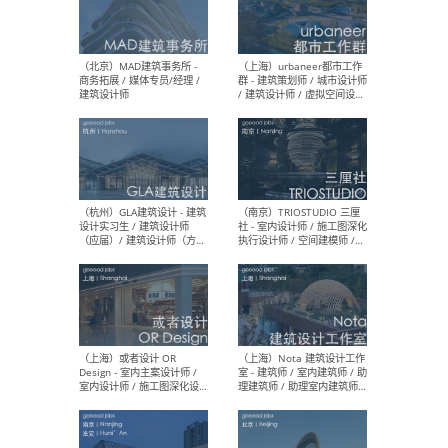
幕墙 / BIM / 成本 / 工程 / 运
生
营 / 品牌 / 观点views / 实习
等
（北京）MAT 超级建筑事务
（深圳
所 - 项目建筑师 / 初级建筑
景观
师/助理建筑师 / 室内建筑师
业设
/ 实习生
（北京）MAD建筑事务所 -
（上
商务拓展 / 媒体专员/经理 /
群 
建筑设计师
/ 
师 