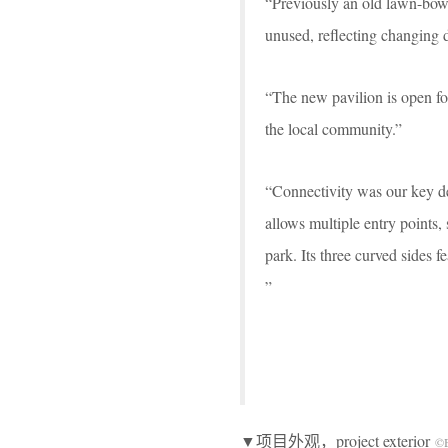
“Previously an old lawn-bowl
unused, reﬂecting changing
“The new pavilion is open for
the local community.”
“Connectivity was our key des
allows multiple entry points,
park. Its three curved sides f
”
▼项目外观，project exterior
©B