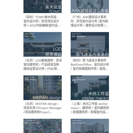
（南京/淮安）江苏美城建筑
（北
规划设计院有限公司 - 建筑方
务所
案设计师 / 商务经理 / 暖通
设计师 / 造价工程师
（大理）之间建筑
（西
ArCONNECT – 项目建筑师 /
研究
建筑师 / 助理建筑师 / 室内
主创
设计师 / 实习生
景观
施工
（深圳）TOMO東木筑造 -
（广
室内设计师 / 资深深化设计
所 
师 / AIGC内容编辑(室内设计
理设
方向) / 照明设计师 / 软装设
新媒
计师
生