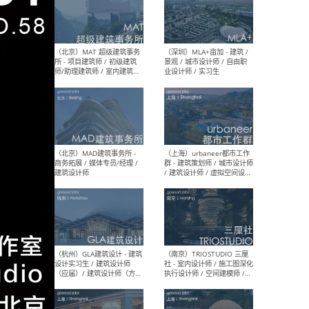
（杭州/青岛/上海/厦门/重
（上海
庆/成都）gad杰地设计 - 建
室 
筑 / 设备 / 城市设计 / 室内 /
计师
幕墙 / BIM / 成本 / 工程 / 运
生
营 / 品牌 / 观点views / 实习
等
（北京）MAT 超级建筑事务
（深圳
所 - 项目建筑师 / 初级建筑
景观
师/助理建筑师 / 室内建筑师
业设
/ 实习生
（北京）MAD建筑事务所 -
（上
商务拓展 / 媒体专员/经理 /
群 
建筑设计师
/ 