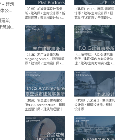
 – 建筑
媒体公关
（上海）十方圆国际 - 资深专
（上海
案负责人 / 主案设计师 / 设
建筑
项目建筑
计师助理 / 软装设计师 / 软
/ 
装设计师助理
师 
筑师 /
（建筑设
（上海）Link-Arc建筑事务所
（上
- 项目建筑师 / 建筑设计师 –
& A
复杂几何造型 / 媒体主管 /
主创
学术研究专员 / 实习生计划
案深
软装
（方
（无锡）春山在望 - 实习生 /
（贵阳
方案设计师 / 软装设计师 /
迈德
方案设计师主管 / 平面设计
观设
师
可）