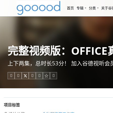
首页
专辑
分类
关于谷
完整视频版：OFFICE真
上下两集，总时长53分！ 加入谷德视听





项目标签