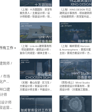
设计师 / 研究员
Arc
媒体
生（
（上海）上海建筑设计研究
（北
院有限公司 沈钺建筑创作工
师（
作室（FREE STUDIO）- 助理
建筑
所有工作 »
建筑师 / 驻场建筑师 / 实习
设计
生
实习
 建筑师 /
/ 市场
（上海）雁飞建筑事务所
（上
块化产品
Yanfei architects - 助理建
VIS
筑师 / 建筑实习生（长期有
室内
电工程师
京卅口建
效）
软装
设计师
创设计师
内容运营