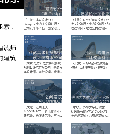
师 
（杭州）GLA建筑设计 - 建筑
（南京
设计实习生 / 建筑设计师
社 
（应届）/ 建筑设计师（方案
执行
设计）/ 建筑设计师（施工
实习
图）/ 结构设计师 / 给排水设
计师
（上海）或者设计 OR
（上
Design - 室内主案设计师 /
室 -
室内设计师 / 施工图深化设
理建
计师 / 室内设计助理 / 新媒
实习
体运营
请）