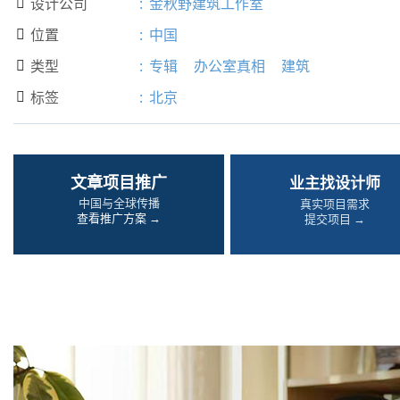
设计公司
:
金秋野建筑工作室

位置
:
中国

类型
:
专辑
办公室真相
建筑

标签
:
北京

文章项目推广
业主找设计师
中国与全球传播
真实项目需求
查看推广方案 →
提交项目 →