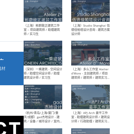
最新工作
按地区查看 ：
全部
|
北方
|
长江
|
华南
（上海）彬蔚致正建筑工作
（上海
室 – 项目建筑师 / 助理建筑
德佳
广
师 / 实习生
设计
选材
→
（深圳）一乘建筑 - 空间设计
（上
师 / 助理空间设计师 / 助理
d’M
建筑设计师 / 实习生
建筑
生 