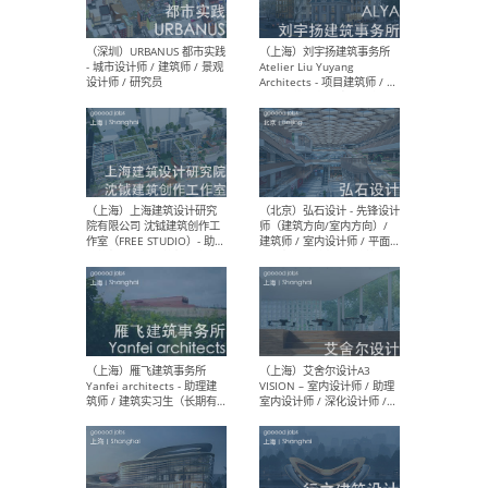
（北京）LOD朗奥建筑 - 资深
（杭
室内建筑师 / 产品研发及新
Bob
媒体运营设计师 / FF&E软装
/ 
设计师 / 深化设计师 / 实习
装设
生
（北京）SHUYAN design -
（上
项目负责人Project Manager
mea
/项目建筑师Project
/ 
Architect / 助理建筑师
师 
Assistant Architect / 创始
请）
人助理Founder's Assistant
/ 实习生Intern
（深圳）URBANUS 都市实践
（上
- 城市设计师 / 建筑师 / 景观
Atel