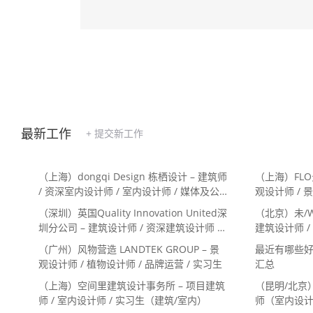
最新工作
+ 提交新工作
（上海）dongqi Design 栋栖设计 – 建筑师
（上海）FLO
/ 资深室内设计师 / 室内设计师 / 媒体及公
观设计师 / 
共关系主管 / 设计实习生（常年招聘）
行政助理 /
（深圳）英国Quality Innovation United深
（北京）未/W
圳分公司 – 建筑设计师 / 资深建筑设计师 /
建筑设计师 /
室内设计师 / 设计实习生
生 / 办公
（广州）风物营造 LANDTEK GROUP – 景
最近有哪些好
观设计师 / 植物设计师 / 品牌运营 / 实习生
汇总
（上海）空间里建筑设计事务所 – 项目建筑
（昆明/北京
师 / 室内设计师 / 实习生（建筑/室内）
师（室内设计