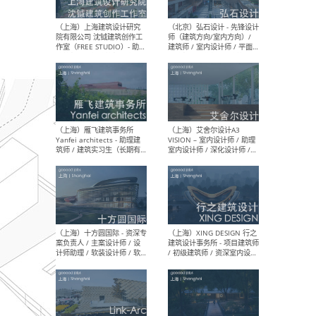
媒体运营设计师 / FF&E软装
/ 
设计师 / 深化设计师 / 实习
装设
生
（北京）SHUYAN design -
（上
项目负责人Project Manager
mea
/项目建筑师Project
/ 
Architect / 助理建筑师
师 
Assistant Architect / 创始
请）
人助理Founder's Assistant
/ 实习生Intern
（深圳）URBANUS 都市实践
（上
- 城市设计师 / 建筑师 / 景观
Atel
设计师 / 研究员
Arc
媒体
生（