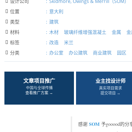
设计公司
:
Skidmore, Owings & Merrill（SOM）

位置
:
意大利

类型
:
建筑

材料
:
木材
玻璃纤维增强混凝土
金属
金

标签
:
改造
米兰

分类
:
办公室
办公建筑
商业建筑
园区

文章项目推广
业主找设计师
中国与全球传播
真实项目需求
查看推广方案 →
提交项目 →
SOM
感谢
予gooood的