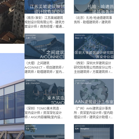
（杭州）GLA建筑设计 - 建筑
（南京
设计实习生 / 建筑设计师
社 
（应届）/ 建筑设计师（方案
执行
设计）/ 建筑设计师（施工
实习
图）/ 结构设计师 / 给排水设
计师
（上海）或者设计 OR
（上
Design - 室内主案设计师 /
室 -
室内设计师 / 施工图深化设
理建
计师 / 室内设计助理 / 新媒
实习
体运营
请）
（南京/淮安）江苏美城建筑
（北
规划设计院有限公司 - 建筑方
务所
案设计师 / 商务经理 / 暖通
设计师 / 造价工程师