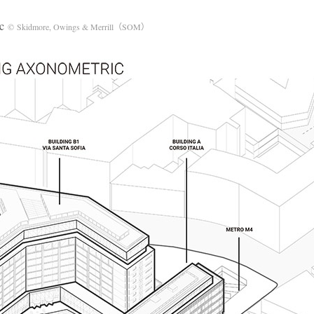
ic
© Skidmore, Owings & Merrill（SOM）