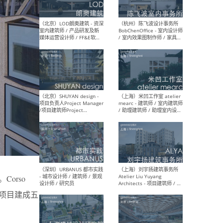
（大理）之间建筑
（西
ArCONNECT – 项目建筑师 /
研究
建筑师 / 助理建筑师 / 室内
主创
设计师 / 实习生
景观
施工
（深圳）TOMO東木筑造 -
（广
室内设计师 / 资深深化设计
所 
师 / AIGC内容编辑(室内设计
理设
方向) / 照明设计师 / 软装设
新媒
计师
生
Corso
设计。项目建成五
（北京）LOD朗奥建筑 - 资深
（杭
室内建筑师 / 产品研发及新
Bob