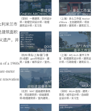
（上海）彬蔚致正建筑工作
（上海
室 – 项目建筑师 / 助理建筑
德佳
于意大利米兰市
师 / 实习生
设计
，总建筑面积
主义遗产，并
（深圳）一乘建筑 - 空间设计
（上
师 / 助理空间设计师 / 助理
d’M
on of a 1960s
建筑设计师 / 实习生
建筑
生 
are-meter
ve renovation
（杭州/青岛/上海/厦门/重
（上海
庆/成都）gad杰地设计 - 建
室 
筑 / 设备 / 城市设计 / 室内 /
计师