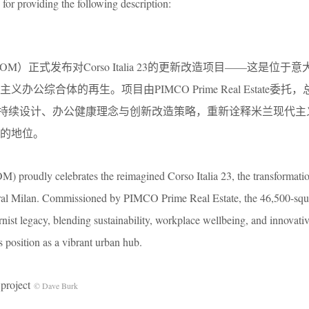
for providing the following description:
errill（SOM）正式发布对Corso Italia 23的更新改造项目——这是位
办公综合体的再生。项目由PIMCO Prime Real Estate委托
融合可持续设计、办公健康理念与创新改造策略，重新诠释米兰现代
的地位。
) proudly celebrates the reimagined Corso Italia 23, the transformati
tral Milan. Commissioned by PIMCO Prime Real Estate, the 46,500-squ
rnist legacy, blending sustainability, workplace wellbeing, and innovati
t’s position as a vibrant urban hub.
project
© Dave Burk