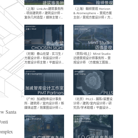
（上海）上海建筑设计研究
（北
院有限公司 沈钺建筑创作工
师（
作室（FREE STUDIO）- 助理
建筑
建筑师 / 驻场建筑师 / 实习
设计
生
实习
（上海）雁飞建筑事务所
（上
Yanfei architects - 助理建
VIS
筑师 / 建筑实习生（长期有
室内
效）
软装
new Santa
（上海）十方圆国际 - 资深专
（上海
案负责人 / 主案设计师 / 设
建筑
Ponti
计师助理 / 软装设计师 / 软
/ 
装设计师助理
师 
complex