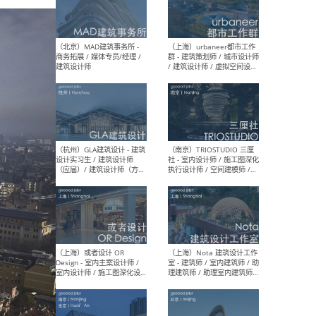
幕墙 / BIM / 成本 / 工程 / 运
生
营 / 品牌 / 观点views / 实习
等
（北京）MAT 超级建筑事务
（深圳
所 - 项目建筑师 / 初级建筑
景观
师/助理建筑师 / 室内建筑师
业设
/ 实习生
（北京）MAD建筑事务所 -
（上
商务拓展 / 媒体专员/经理 /
群 
建筑设计师
/ 
师 