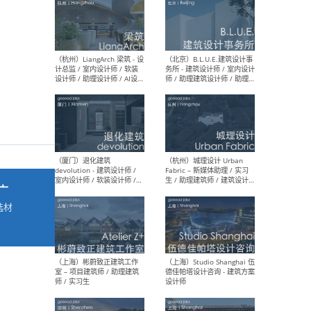
最新工作
按地区查看 ：
全部
|
北方
|
长江
|
华南
（杭州）LiangArch 梁筑 - 设
（北
计总监 / 室内设计师 / 软装
务所
设计师 / 助理设计师 / AI设计
师 
师 / 施工图深化设计师 / 品
室内
牌商务总助
广
选材
→
（厦门）退化建筑
（杭
devolution - 建筑设计师 /
Fab
室内设计师 / 软装设计师 /
生 
项目统筹 / 合伙人助理
师