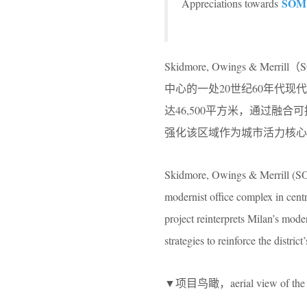
SOM
Appreciations towards
Skidmore, Owings & M
中心的一处20世纪60年代现代主义
达46,500平方米，通过
强化该区域作为城市活力核心
Skidmore, Owings & Merrill (SOM
modernist office complex in cen
project reinterprets Milan’s mode
strategies to reinforce the distric
▼项目鸟瞰，aerial view of the 