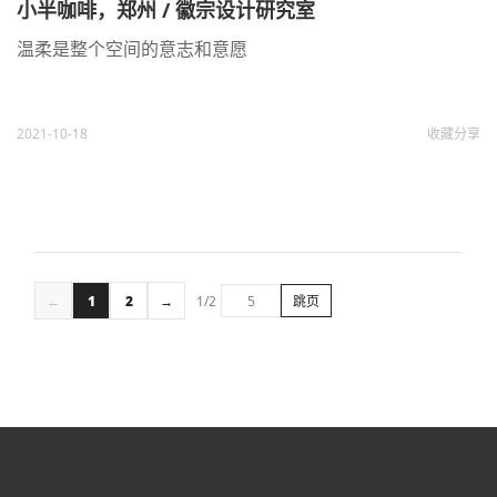
小半咖啡，郑州 / 徽宗设计研究室
温柔是整个空间的意志和意愿
2021-10-18
收藏
分享
←
1
2
→
1/2
跳页