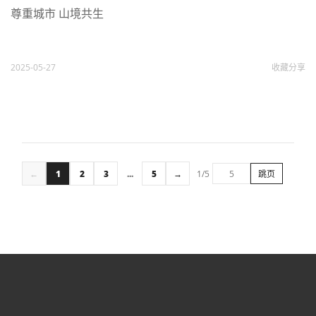
尊重城市 山境共生
2025-05-27
收藏
分享
←
1
2
3
...
5
→
1/5
跳页