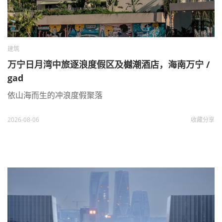
建筑
万宁日月湾中旅逐浪度假区及樾潮酒店，海南万宁 /
gad
依山海而生的冲浪度假聚落
2026-08-06
收藏
分享