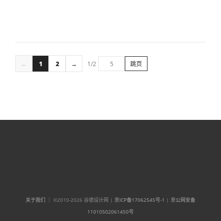
←
1
2
→
1/2
跳页
关于我们
｜ ©2010-2026 谷德设计网 |
京ICP备17062545号-1
|
京公网安备
11010502061450号