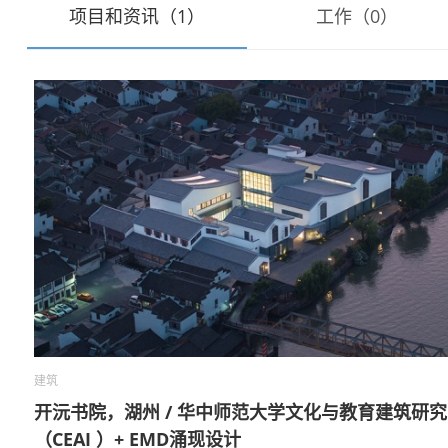
项目和资讯（1）
工作（0）
建筑
开沅书院，湖州 / 华中师范大学文化与教育建筑研
（CEAI ）+ EMD涌现设计