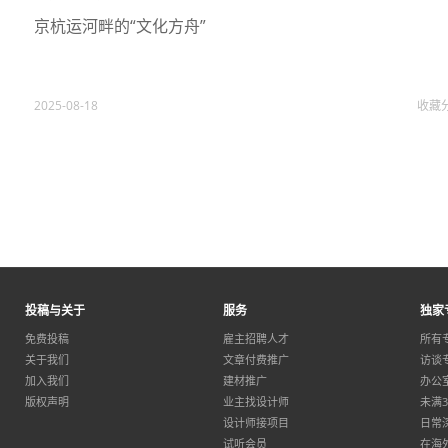
京杭运河畔的“文化方舟”
2025-08-18
收藏
投稿与关于
服务
独家
免费投稿
雇主招聘人才
所有
关于我们
文章付费推广
访谈
加入我们
建材推广
办公
版权声明
业主找设计师
未满
设计师接项目
日常
试听会员
在海