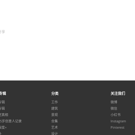
分享
专辑
分类
关注我们
专辑
工作
微博
专辑
建筑
微信
室真相
景观
小红书
35岁创意人记录
合集
Instagram
深度+
艺术
Pinterest
外
设计