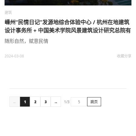
建筑
嵊州“民情日记”发源地综合体验中心 / 杭州在地建筑
设计事务所 + 中国美术学院风景建筑设计研究总院有
限公司
随形自然，赋意民情
2024-03-08
收藏
分享
←
1
2
3
→
1/3
跳页