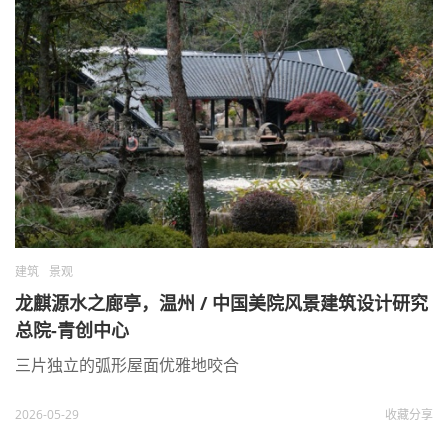
建筑
景观
龙麒源水之廊亭，温州 / 中国美院风景建筑设计研究
总院-青创中心
三片独立的弧形屋面优雅地咬合
2026-05-29
收藏
分享