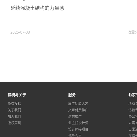
延续混凝土结构的力量感
2025-07-03
收藏
投稿与关于
服务
独家
免费投稿
雇主招聘人才
所有
关于我们
文章付费推广
访谈
加入我们
建材推广
办公
版权声明
业主找设计师
未满
设计师接项目
日常
试听会员
在海