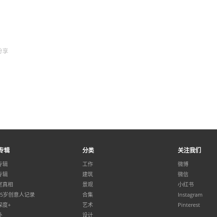
分享
专辑
分类
关注我们
专辑
工作
微博
专辑
建筑
微信
室真相
景观
小红书
35岁创意人记录
合集
Instagram
深度+
艺术
Pinterest
外
设计