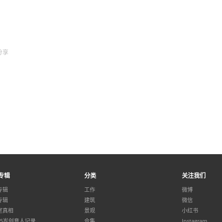
分享
专辑
分类
关注我们
专辑
工作
微博
专辑
建筑
微信
室真相
景观
小红书
35岁创意人记录
合集
Instagram