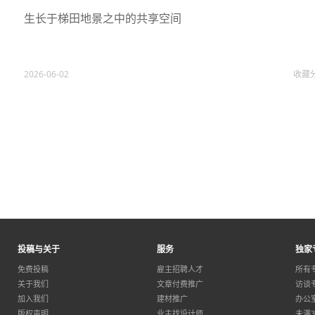
生长于梯田地景之中的共享空间
2026-06-02
收藏
投稿与关于
服务
独家
免费投稿
雇主招聘人才
所有
关于我们
文章付费推广
访谈
加入我们
建材推广
办公
版权声明
业主找设计师
未满