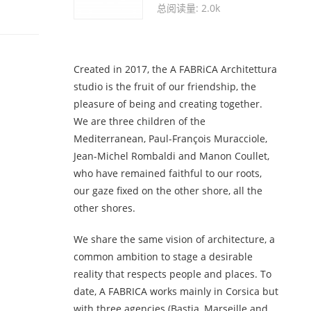
总阅读量: 2.0k
Created in 2017, the A FABRiCA Architettura
studio is the fruit of our friendship, the
pleasure of being and creating together.
We are three children of the
Mediterranean, Paul-François Muracciole,
Jean-Michel Rombaldi and Manon Coullet,
who have remained faithful to our roots,
our gaze fixed on the other shore, all the
other shores.
We share the same vision of architecture, a
common ambition to stage a desirable
reality that respects people and places. To
date, A FABRICA works mainly in Corsica but
with three agencies (Bastia, Marseille and