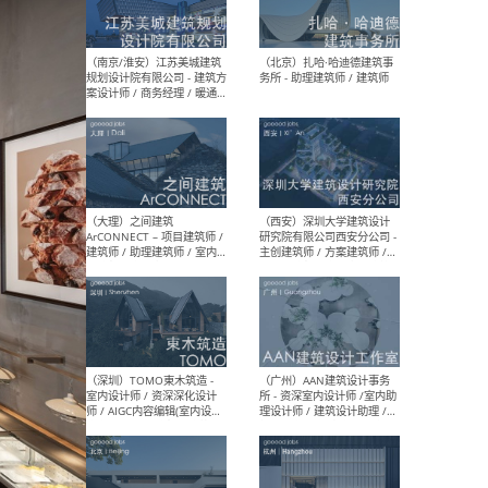
（杭州）GLA建筑设计 - 建筑
（南京
设计实习生 / 建筑设计师
社 
（应届）/ 建筑设计师（方案
执行
设计）/ 建筑设计师（施工
实习
图）/ 结构设计师 / 给排水设
计师
（上海）或者设计 OR
（上
Design - 室内主案设计师 /
室 -
室内设计师 / 施工图深化设
理建
计师 / 室内设计助理 / 新媒
实习
体运营
请）
（南京/淮安）江苏美城建筑
（北
规划设计院有限公司 - 建筑方
务所
案设计师 / 商务经理 / 暖通
设计师 / 造价工程师