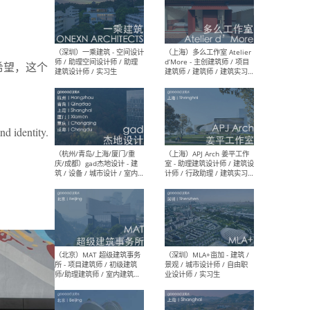
（上海）彬蔚致正建筑工作
（上海
室 – 项目建筑师 / 助理建筑
德佳
希望，这个
师 / 实习生
设计
d identity.
（深圳）一乘建筑 - 空间设计
（上
师 / 助理空间设计师 / 助理
d’M
建筑设计师 / 实习生
建筑
生 
（杭州/青岛/上海/厦门/重
（上海
庆/成都）gad杰地设计 - 建
室 
筑 / 设备 / 城市设计 / 室内 /
计师