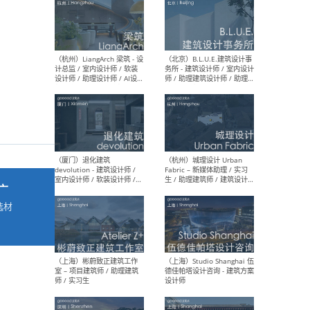
最新工作
按地区查看 ：
全部
|
北方
|
长江
|
华南
（杭州）LiangArch 梁筑 - 设
（北
计总监 / 室内设计师 / 软装
务所
设计师 / 助理设计师 / AI设计
师 
师 / 施工图深化设计师 / 品
室内
牌商务总助
广
选材
→
（厦门）退化建筑
（杭
devolution - 建筑设计师 /
Fab
室内设计师 / 软装设计师 /
生 
项目统筹 / 合伙人助理
师