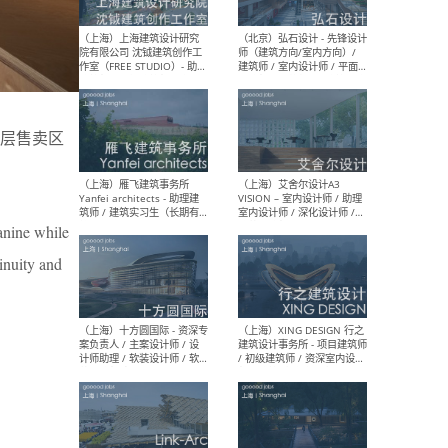
媒体运营设计师 / FF&E软装
/ 
设计师 / 深化设计师 / 实习
装设
生
层售卖区
（北京）SHUYAN design -
（上
项目负责人Project Manager
mea
/项目建筑师Project
/ 
Architect / 助理建筑师
师 
Assistant Architect / 创始
请）
人助理Founder's Assistant
anine while
/ 实习生Intern
tinuity and
（深圳）URBANUS 都市实践
（上
- 城市设计师 / 建筑师 / 景观
Atel
设计师 / 研究员
Arc
媒体
生（