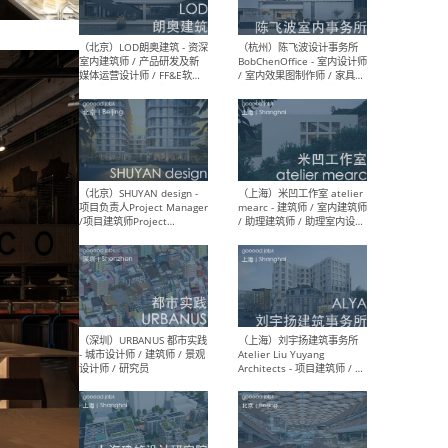
（大理）之间建筑
（西
ArCONNECT – 项目建筑师 /
研究
建筑师 / 助理建筑师 / 室内
主创
设计师 / 实习生
景观
施工
（深圳）TOMO東木筑造 -
（广
室内设计师 / 资深深化设计
所 
师 / AIGC内容编辑(室内设计
理设
方向) / 照明设计师 / 软装设
新媒
计师
生
（北京）LOD朗奥建筑 - 资深
（杭
室内建筑师 / 产品研发及新
Bob