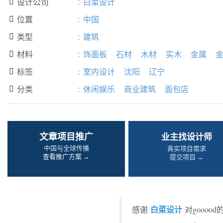
设计公司
:
白菜设计

位置
:
中国

类型
:
建筑

材料
:
饰面板
石材
木材
实木
金属

标签
:
室内设计
沈阳
辽宁

分类
:
休闲娱乐
商业建筑
面包店

文章项目推广
业主找设计师
中国与全球传播
真实项目需求
查看推广方案 →
提交项目 →
白菜设计
感谢
对gooo