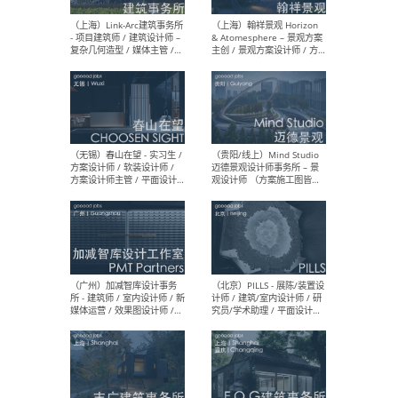
（上海）上海建筑设计研究
（北
院有限公司 沈钺建筑创作工
师（
作室（FREE STUDIO）- 助理
建筑
建筑师 / 驻场建筑师 / 实习
设计
生
实习
（上海）雁飞建筑事务所
（上
Yanfei architects - 助理建
VIS
筑师 / 建筑实习生（长期有
室内
效）
软装
（上海）十方圆国际 - 资深专
（上海
案负责人 / 主案设计师 / 设
建筑
计师助理 / 软装设计师 / 软
/ 
装设计师助理
师 