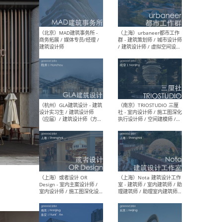
幕墙 / BIM / 成本 / 工程 / 运
生
营 / 品牌 / 观点views / 实习
等
（北京）MAT 超级建筑事务
（深圳
所 - 项目建筑师 / 初级建筑
景观
师/助理建筑师 / 室内建筑师
业设
/ 实习生
（北京）MAD建筑事务所 -
（上
商务拓展 / 媒体专员/经理 /
群 
建筑设计师
/ 
师 