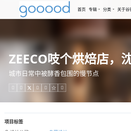
首页
专辑
分类
关于谷
ZEECO吱个烘焙店，沈
城市日常中被酵香包围的慢节点





项目标签