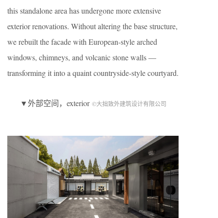
this standalone area has undergone more extensive
exterior renovations. Without altering the base structure,
we rebuilt the facade with European-style arched
windows, chimneys, and volcanic stone walls —
transforming it into a quaint countryside-style courtyard.
▼外部空间，exterior
©大拙致外建筑设计有限公司