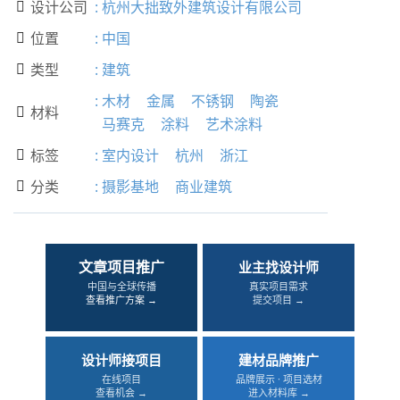
设计公司
:
杭州大拙致外建筑设计有限公司

位置
:
中国

类型
:
建筑

:
木材
金属
不锈钢
陶瓷
材料

马赛克
涂料
艺术涂料
标签
:
室内设计
杭州
浙江

分类
:
摄影基地
商业建筑

文章项目推广
业主找设计师
中国与全球传播
真实项目需求
查看推广方案 →
提交项目 →
设计师接项目
建材品牌推广
在线项目
品牌展示 · 项目选材
查看机会 →
进入材料库 →