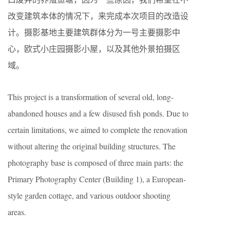
改变建筑本体的情况下，来完成本次项目的改造设
计。摄影基地主要建筑群体分为一号主要摄影中
心，欧式小庄园摄影小屋，以及其他外景拍摄区
域。
This project is a transformation of several old, long-
abandoned houses and a few disused fish ponds. Due to
certain limitations, we aimed to complete the renovation
without altering the original building structures. The
photography base is composed of three main parts: the
Primary Photography Center (Building 1), a European-
style garden cottage, and various outdoor shooting
areas.