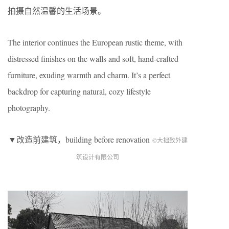
拍摄自然温馨的生活场景。
The interior continues the European rustic theme, with
distressed finishes on the walls and soft, hand-crafted
furniture, exuding warmth and charm. It’s a perfect
backdrop for capturing natural, cozy lifestyle
photography.
▼改造前建筑，building before renovation
©大拙致外建
筑设计有限公司