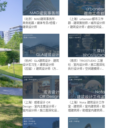
幕墙 / BIM / 成本 / 工程 / 运
生
营 / 品牌 / 观点views / 实习
等
（北京）MAT 超级建筑事务
（深圳
所 - 项目建筑师 / 初级建筑
景观
师/助理建筑师 / 室内建筑师
业设
/ 实习生
（北京）MAD建筑事务所 -
（上
商务拓展 / 媒体专员/经理 /
群 
建筑设计师
/ 
师 