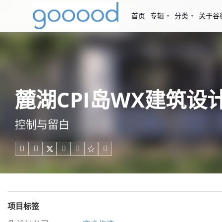
首页
专辑
分类
关于谷
麓湖CPI岛WX建筑设计
控制与留白





项目标签