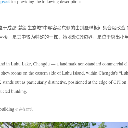
psest
for providing the following description:
是位于成都“麓湖生态城”中麓客岛东侧的由别墅样板间集合岛改造
号楼，是其中较为特殊的一栋，她地处CPI边界，是位于突出小
sland in Luhu Lake, Chengdu — a landmark non-standard commercial cl
la showrooms on the eastern side of Luhu Island, within Chengdu’s “L
tands out as particularly distinctive, positioned at the edge of CPI on
ructed building.
uilding
© 存在建筑