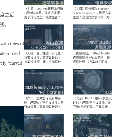
（上海）上海建筑设计研究
（北
度之后，
院有限公司 沈钺建筑创作工
师（
作室（FREE STUDIO）- 助理
建筑
线。
建筑师 / 驻场建筑师 / 实习
设计
生
实习
with trees of
categorized
vely “carved
（上海）雁飞建筑事务所
（上
Yanfei architects - 助理建
VIS
筑师 / 建筑实习生（长期有
室内
效）
软装
（上海）十方圆国际 - 资深专
（上海
案负责人 / 主案设计师 / 设
建筑
计师助理 / 软装设计师 / 软
/ 
装设计师助理
师 