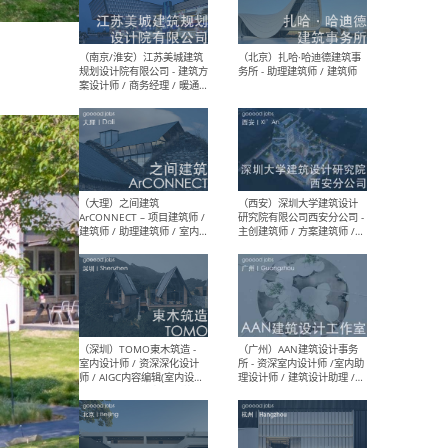
（杭州）GLA建筑设计 - 建筑
（南京
设计实习生 / 建筑设计师
社 
（应届）/ 建筑设计师（方案
执行
设计）/ 建筑设计师（施工
实习
图）/ 结构设计师 / 给排水设
计师
（上海）或者设计 OR
（上
Design - 室内主案设计师 /
室 -
室内设计师 / 施工图深化设
理建
计师 / 室内设计助理 / 新媒
实习
体运营
请）
（南京/淮安）江苏美城建筑
（北
规划设计院有限公司 - 建筑方
务所
案设计师 / 商务经理 / 暖通
设计师 / 造价工程师