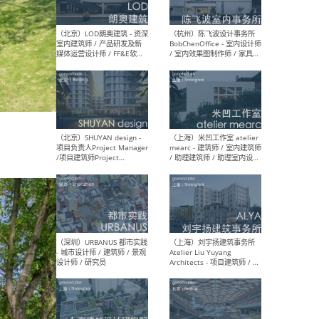
（大理）之间建筑
（西
ArCONNECT – 项目建筑师 /
研究
建筑师 / 助理建筑师 / 室内
主创
设计师 / 实习生
景观
施工
（深圳）TOMO東木筑造 -
（广
室内设计师 / 资深深化设计
所 
师 / AIGC内容编辑(室内设计
理设
方向) / 照明设计师 / 软装设
新媒
计师
生
（北京）LOD朗奥建筑 - 资深
（杭
室内建筑师 / 产品研发及新
Bob