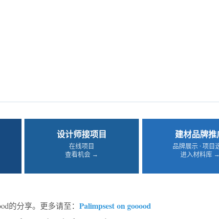
设计师接项目
建材品牌推
在线项目
品牌展示 · 项目
查看机会 →
进入材料库 
Palimpsest
on gooood
oood的分享。更多请至：