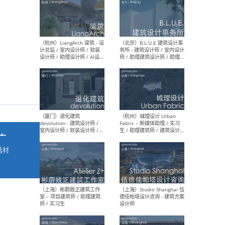
最新工作
按地区查看 ：
全部
|
北方
|
长江
|
华南
（杭州）LiangArch 梁筑 - 设
（北
计总监 / 室内设计师 / 软装
务所
设计师 / 助理设计师 / AI设计
师 
师 / 施工图深化设计师 / 品
室内
牌商务总助
广
选材
→
（厦门）退化建筑
（杭
devolution - 建筑设计师 /
Fab
室内设计师 / 软装设计师 /
生 
项目统筹 / 合伙人助理
师