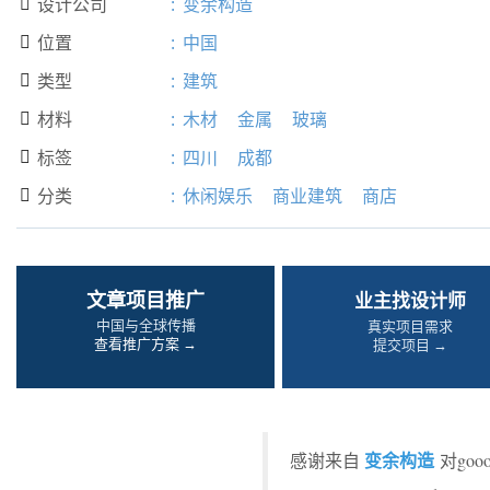
设计公司
:
变余构造

位置
:
中国

类型
:
建筑

材料
:
木材
金属
玻璃

标签
:
四川
成都

分类
:
休闲娱乐
商业建筑
商店

文章项目推广
业主找设计师
中国与全球传播
真实项目需求
查看推广方案 →
提交项目 →
变余构造
感谢来自
对go