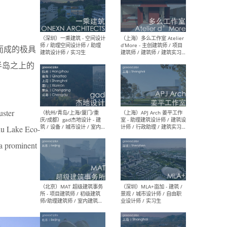
（上海）彬蔚致正建筑工作
（上海
室 – 项目建筑师 / 助理建筑
德佳
而成的极具
师 / 实习生
设计
半岛之上的
uster
（深圳）一乘建筑 - 空间设计
（上
师 / 助理空间设计师 / 助理
d’M
uhu Lake Eco-
建筑设计师 / 实习生
建筑
生 
 a prominent
（杭州/青岛/上海/厦门/重
（上海
庆/成都）gad杰地设计 - 建
室 
筑 / 设备 / 城市设计 / 室内 /
计师