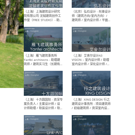
媒体运营设计师 / FF&E软装
/ 
设计师 / 深化设计师 / 实习
装设
生
（北京）SHUYAN design -
（上
项目负责人Project Manager
mea
/项目建筑师Project
/ 
Architect / 助理建筑师
师 
Assistant Architect / 创始
请）
人助理Founder's Assistant
/ 实习生Intern
（深圳）URBANUS 都市实践
（上
- 城市设计师 / 建筑师 / 景观
Atel
设计师 / 研究员
Arc
媒体
生（