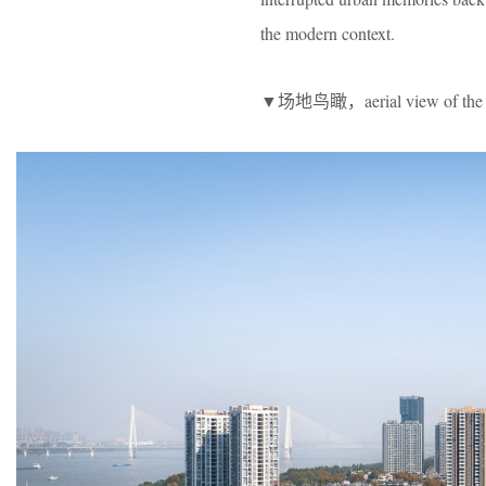
the modern context.
▼场地鸟瞰，aerial view of the 