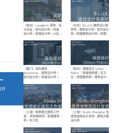
最新工作
按地区查看 ：
全部
|
北方
|
长江
|
华南
（杭州）LiangArch 梁筑 - 设
（北
计总监 / 室内设计师 / 软装
务所
设计师 / 助理设计师 / AI设计
师 
师 / 施工图深化设计师 / 品
室内
牌商务总助
广
选材
→
（厦门）退化建筑
（杭
devolution - 建筑设计师 /
Fab
室内设计师 / 软装设计师 /
生 
项目统筹 / 合伙人助理
师