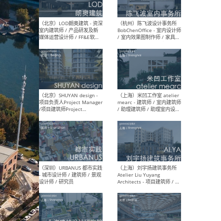
（大理）之间建筑
（西
ArCONNECT – 项目建筑师 /
研究
建筑师 / 助理建筑师 / 室内
主创
设计师 / 实习生
景观
施工
（深圳）TOMO東木筑造 -
（广
室内设计师 / 资深深化设计
所 
师 / AIGC内容编辑(室内设计
理设
方向) / 照明设计师 / 软装设
新媒
计师
生
（北京）LOD朗奥建筑 - 资深
（杭
室内建筑师 / 产品研发及新
Bob