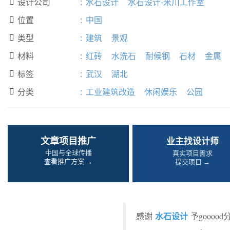
设计公司
:
水石设计
水石设计-米川工作室

位置
:
中国

类型
:
建筑
景观

材料
:
红砖
水洗石
耐候钢
石材
金属

标签
:
武汉
湖北

分类
:
工业建筑改造
休闲娱乐
公园

文章项目推广
业主找设计师
中国与全球传播
真实项目需求
查看推广方案 →
提交项目 →
水石设计
感谢
予goooo