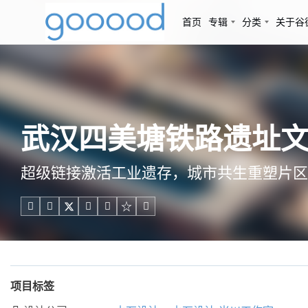
首页
专辑
分类
关于谷
武汉四美塘铁路遗址文化
超级链接激活工业遗存，城市共生重塑片区





项目标签