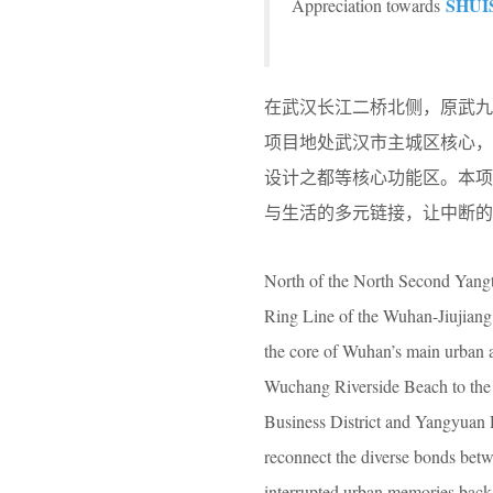
SHUI
Appreciation towards
在武汉长江二桥北侧，原武九
项目地处武汉市主城区核心
设计之都等核心功能区。本项
与生活的多元链接，让中断
North of the North Second Yangt
Ring Line of the Wuhan-Jiujiang
the core of Wuhan’s main urban a
Wuchang Riverside Beach to the 
Business District and Yangyuan D
reconnect the diverse bonds betwe
interrupted urban memories back 