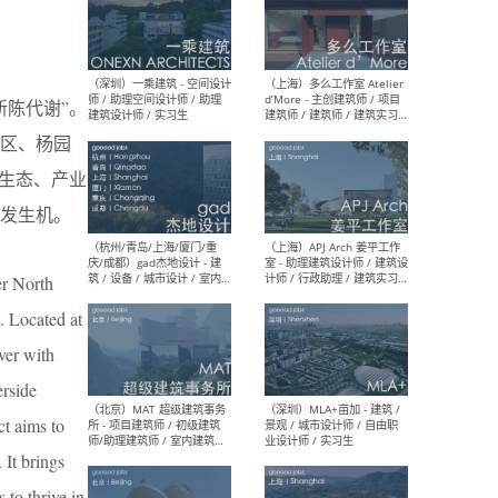
（上海）彬蔚致正建筑工作
（上海
室 – 项目建筑师 / 助理建筑
德佳
陈代谢”。
师 / 实习生
设计
区、杨园
生态、产业
发生机。
（深圳）一乘建筑 - 空间设计
（上
师 / 助理空间设计师 / 助理
d’M
er North
建筑设计师 / 实习生
建筑
生 
. Located at
ver with
rside
ct aims to
（杭州/青岛/上海/厦门/重
（上海
 It brings
庆/成都）gad杰地设计 - 建
室 
筑 / 设备 / 城市设计 / 室内 /
计师
 to thrive in