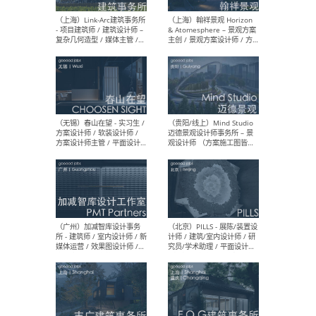
（上海）上海建筑设计研究
（北
院有限公司 沈钺建筑创作工
师（
作室（FREE STUDIO）- 助理
建筑
建筑师 / 驻场建筑师 / 实习
设计
生
实习
（上海）雁飞建筑事务所
（上
Yanfei architects - 助理建
VIS
筑师 / 建筑实习生（长期有
室内
效）
软装
（上海）十方圆国际 - 资深专
（上海
案负责人 / 主案设计师 / 设
建筑
计师助理 / 软装设计师 / 软
/ 
装设计师助理
师 