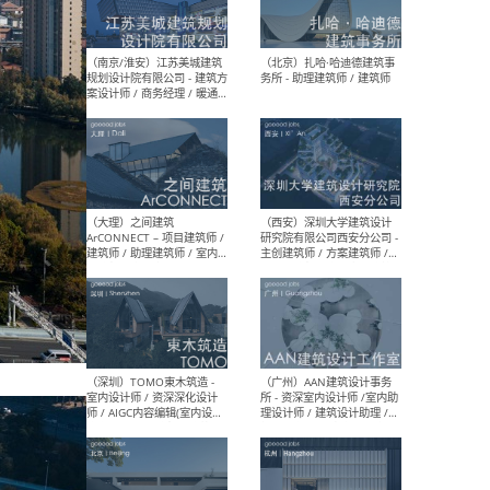
（杭州）GLA建筑设计 - 建筑
（南京
设计实习生 / 建筑设计师
社 
（应届）/ 建筑设计师（方案
执行
设计）/ 建筑设计师（施工
实习
图）/ 结构设计师 / 给排水设
计师
（上海）或者设计 OR
（上
Design - 室内主案设计师 /
室 -
室内设计师 / 施工图深化设
理建
计师 / 室内设计助理 / 新媒
实习
体运营
请）
（南京/淮安）江苏美城建筑
（北
规划设计院有限公司 - 建筑方
务所
案设计师 / 商务经理 / 暖通
设计师 / 造价工程师