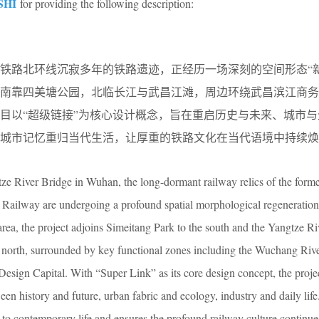
SHI
for providing the following description:
铁路北环线沉寂多年的铁路遗迹，正经历一场深刻的空间形态“新
，南靠四美塘公园，北临长江与武昌江滩，周边环绕武昌滨江商务
目以“超级链接”为核心设计概念，旨在重启历史与未来、城市与
的城市记忆重归当代生活，让厚重的铁路文化在当代语境中持续焕
ze River Bridge in Wuhan, the long-dormant railway relics of the form
 Railway are undergoing a profound spatial morphological regeneration
rea, the project adjoins Simeitang Park to the south and the Yangtze Ri
north, surrounded by key functional zones including the Wuchang Rive
esign Capital. With “Super Link” as its core design concept, the proje
en history and future, urban fabric and ecology, industry and daily life.
to contemporary life and ensures the profound railway culture continues