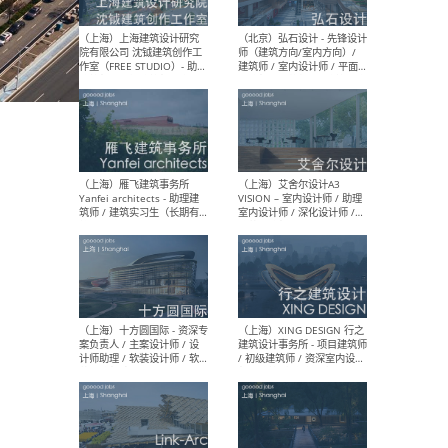
媒体运营设计师 / FF&E软装
/ 
设计师 / 深化设计师 / 实习
装设
生
（北京）SHUYAN design -
（上
项目负责人Project Manager
mea
/项目建筑师Project
/ 
Architect / 助理建筑师
师 
Assistant Architect / 创始
请）
人助理Founder's Assistant
/ 实习生Intern
（深圳）URBANUS 都市实践
（上
- 城市设计师 / 建筑师 / 景观
Atel
设计师 / 研究员
Arc
媒体
生（