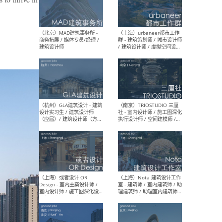
幕墙 / BIM / 成本 / 工程 / 运
生
营 / 品牌 / 观点views / 实习
等
（北京）MAT 超级建筑事务
（深圳
所 - 项目建筑师 / 初级建筑
景观
师/助理建筑师 / 室内建筑师
业设
/ 实习生
（北京）MAD建筑事务所 -
（上
商务拓展 / 媒体专员/经理 /
群 
建筑设计师
/ 
师 