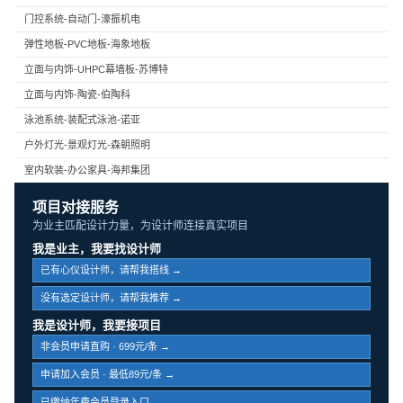
门控系统-自动门-濠振机电
弹性地板-PVC地板-海象地板
立面与内饰-UHPC幕墙板-苏博特
立面与内饰-陶瓷-伯陶科
泳池系统-装配式泳池-诺亚
户外灯光-景观灯光-森朝照明
室内软装-办公家具-海邦集团
项目对接服务
为业主匹配设计力量，为设计师连接真实项目
我是业主，我要找设计师
已有心仪设计师，请帮我搭线 →
没有选定设计师，请帮我推荐 →
我是设计师，我要接项目
非会员申请直购 · 699元/条 →
申请加入会员 · 最低89元/条 →
已缴纳年费会员登录入口 →