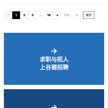
←
1
2
3
...
16
→
1/16
跳页
→
求职与招人
上谷德招聘
→