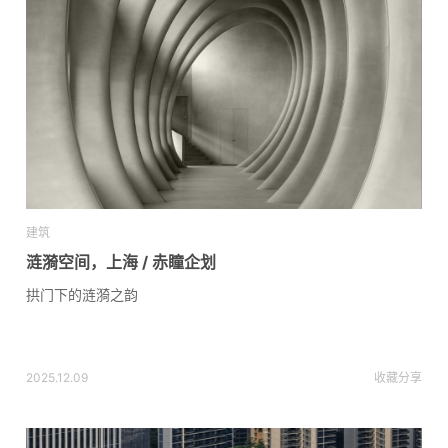
建筑
涟漪空间，上海 / 赤瞳企划
拱门下的涟漪之韵
2025.12.09
收藏
分享