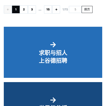
←
1
2
3
...
15
→
1/15
跳页
→
求职与招人
上谷德招聘
→