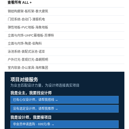
查看所有 ALL +
钢结构廊架-板桁架-泰大建筑
门控系统-自动门-濠振机电
弹性地板-PVC地板-海象地板
立面与内饰-UHPC幕墙板-苏博特
立面与内饰-陶瓷-伯陶科
泳池系统-装配式泳池-诺亚
户外灯光-景观灯光-森朝照明
室内软装-办公家具-海邦集团
项目对接服务
为业主匹配设计力量，为设计师连接真实项目
我是业主，我要找设计师
已有心仪设计师，请帮我搭线 →
没有选定设计师，请帮我推荐 →
我是设计师，我要接项目
非会员申请直购 · 699元/条 →