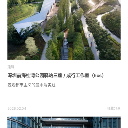
建筑
深圳前海桂湾公园驿站三座 / 成行工作室（hcs）
景观都市主义的最末端实践
2026.02.04
收藏
分享