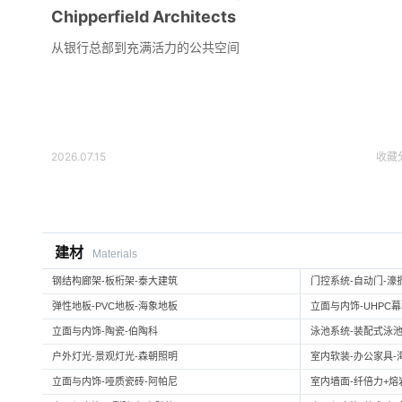
Chipperfield Architects
从银行总部到充满活力的公共空间
2026.07.15
收藏
建材
Materials
钢结构廊架-板桁架-泰大建筑
门控系统-自动门-濠
弹性地板-PVC地板-海象地板
立面与内饰-UHPC
立面与内饰-陶瓷-伯陶科
泳池系统-装配式泳池
户外灯光-景观灯光-森朝照明
室内软装-办公家具-
立面与内饰-哑质瓷砖-阿帕尼
室内墙面-纤倍力+熔岩板