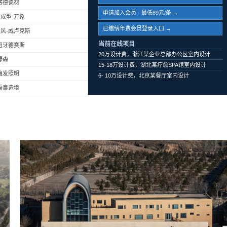
赛德瓷材
申请加入会员 · 最低89元/条 →
成型-万象
已缴纳年费会员登录入口 →
风-威卢克斯
当前在线项目
班牙德赛斯
20万设计费，浙江某企业总部办公区室内设计
绿森
15-18万设计费，湖北某疗愈SPA馆室内设计
遍发照明
6- 10万设计费，北京某餐厅室内设计
磊泰造境