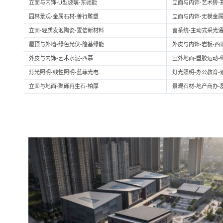
立面与内饰-U型玻璃-东驰能
立面与内饰-艺术砖-
园林景观-金属石材-善行雕塑
立面与内饰-无模金属
立面-轻质发泡陶瓷-置信新材料
窗系统-主动式采光通
屋顶与外墙-绿色光伏-隆基绿能
外皮与内饰-岩板-西
外皮与内饰-艺术水泥-西慕
室外地面-塑胶运动-
灯光照明-线性照明-蓝菲光电
灯光照明-办公教育-
立面与地面-聚砾再生石-柏厚
景观石材-地产商办-