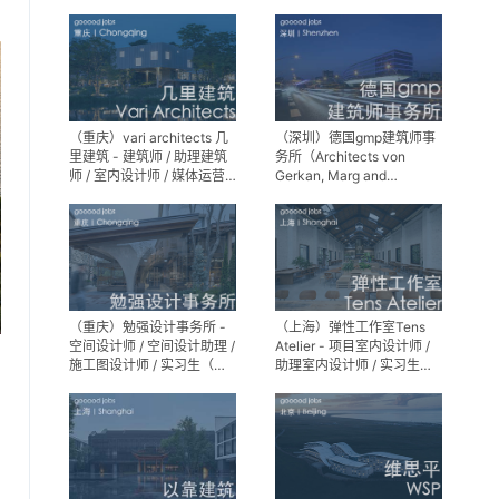
师 / 景观设计实习生
（重庆）vari architects 几
（深圳）德国gmp建筑师事
里建筑 - 建筑师 / 助理建筑
务所（Architects von
师 / 室内设计师 / 媒体运营
Gerkan, Marg and
专员 / 实习生
Partner）- 建筑实习生
（重庆）勉强设计事务所 -
（上海）弹性工作室Tens
空间设计师 / 空间设计助理 /
Atelier - 项目室内设计师 /
施工图设计师 / 实习生（长
助理室内设计师 / 实习生
期招募）
（长期招募）