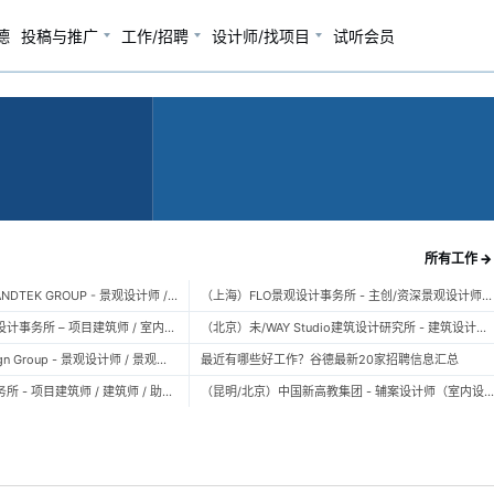
德
投稿与推广
工作/招聘
设计师/找项目
试听会员
所有工作 →
（广州）风物营造 LANDTEK GROUP - 景观设计师 / 植物设计师 / 品牌运营 / 实习生
（上海）FLO景观设计事务所 - 主创/资深景观设计师 / 景观设计师 / 设计实习生 / 商务行政助理 / 助理施工图设计师
（上海）空间里建筑设计事务所 – 项目建筑师 / 室内设计师 / 实习生（建筑/室内）
（北京）未/WAY Studio建筑设计研究所 - 建筑设计师 / 助理设计师/初级设计师 / 实习生 / 办公室行政与商务助理
（上海）TOPO Design Group - 景观设计师 / 景观后期设计师 / 景观实习生
最近有哪些好工作？谷德最新20家招聘信息汇总
（北京）大屿建筑事务所 - 项目建筑师 / 建筑师 / 助理建筑师 / 实习建筑师
（昆明/北京）中国新高教集团 - 辅案设计师（室内设计） / 辅案设计师（景观设计）/ 生活空间组长/教学空间组长 / 平面设计高级经理 / 展陈设计高