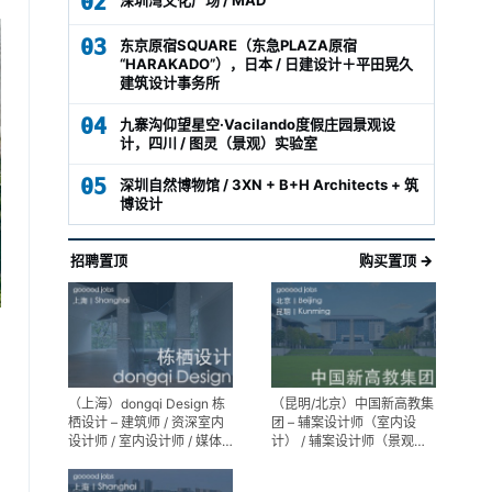
02
03
东京原宿SQUARE（东急PLAZA原宿
“HARAKADO”），日本 / 日建设计＋平田晃久
建筑设计事务所
04
九寨沟仰望星空·Vacilando度假庄园景观设
计，四川 / 图灵（景观）实验室
05
深圳自然博物馆 / 3XN + B+H Architects + 筑
博设计
招聘置顶
购买置顶 →
（上海）dongqi Design 栋
（昆明/北京）中国新高教集
栖设计 – 建筑师 / 资深室内
团 – 辅案设计师（室内设
设计师 / 室内设计师 / 媒体
计） / 辅案设计师（景观设
及公共关系主管 / 设计实习
计）/ 生活空间组长/教学空
生（常年招聘）
间组长 / 平面设计高级经理 /