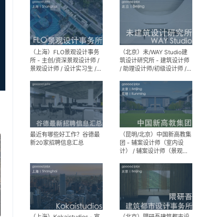
（上海）FLO景观设计事务
（北京）未/WAY Studio建
所 - 主创/资深景观设计师 /
筑设计研究所 - 建筑设计师
景观设计师 / 设计实习生 /
/ 助理设计师/初级设计师 /
商务行政助理 / 助理施工图
实习生 / 办公室行政与商务
设计师
助理
最近有哪些好工作？谷德最
（昆明/北京）中国新高教集
新20家招聘信息汇总
团 - 辅案设计师（室内设
计） / 辅案设计师（景观设
计）/ 生活空间组长/教学空
间组长 / 平面设计高级经理 /
展陈设计高级经理
（上海）Kokaistudios - 室
（北京）隈研吾建筑都市设