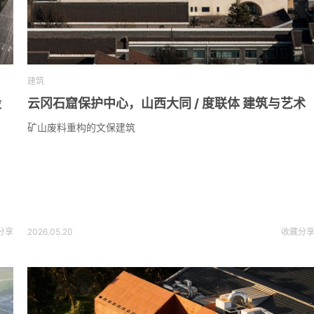
建筑
股
云冈石窟保护中心，山西大同 / 度联体 建筑与艺术
矿山废料重构的文保建筑
分享
2026.05.20
收藏
分