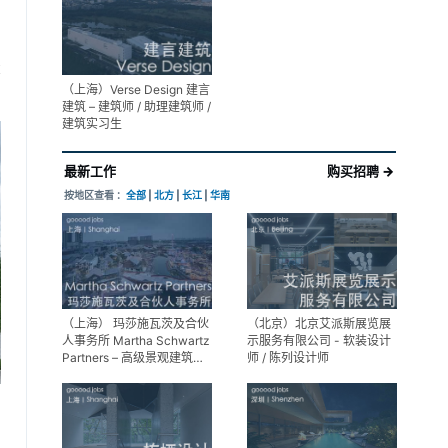
展陈设计高级经理
享
（上海）Verse Design 建言
建筑 – 建筑师 / 助理建筑师 /
建筑实习生
最新工作
购买招聘 →
按地区查看 ：
全部
|
北方
|
长江
|
华南
（上海） 玛莎施瓦茨及合伙
（北京）北京艾派斯展览展
人事务所 Martha Schwartz
示服务有限公司 - 软装设计
Partners – 高级景观建筑师
师 / 陈列设计师
Senior Landscape
Designer / 景观建筑师
Landscape Designer