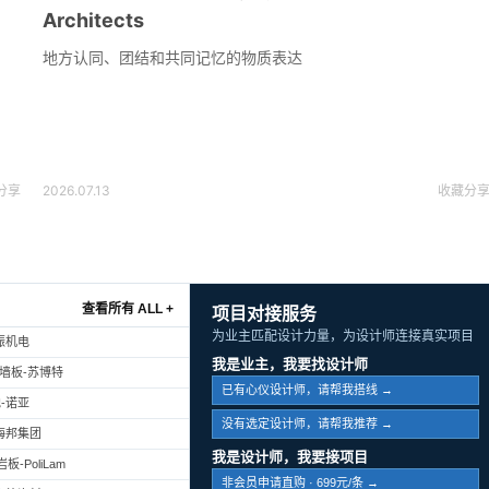
Architects
地方认同、团结和共同记忆的物质表达
分享
2026.07.13
收藏
分
查看所有 ALL +
项目对接服务
为业主匹配设计力量，为设计师连接真实项目
振机电
我是业主，我要找设计师
幕墙板-苏博特
已有心仪设计师，请帮我搭线 →
-诺亚
没有选定设计师，请帮我推荐 →
海邦集团
我是设计师，我要接项目
-PoliLam
非会员申请直购 · 699元/条 →