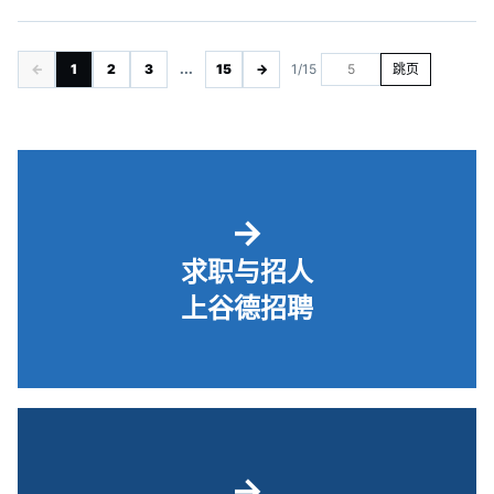
←
1
2
3
...
15
→
1/15
跳页
→
求职与招人
上谷德招聘
→