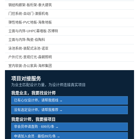
钢结构廊架-板桁架-泰大建筑
门控系统-自动门-濠振机电
弹性地板-PVC地板-海象地板
立面与内饰-UHPC幕墙板-苏博特
立面与内饰-陶瓷-伯陶科
泳池系统-装配式泳池-诺亚
户外灯光-景观灯光-森朝照明
室内软装-办公家具-海邦集团
项目对接服务
为业主匹配设计力量，为设计师连接真实项目
我是业主，我要找设计师
已有心仪设计师，请帮我搭线 →
没有选定设计师，请帮我推荐 →
我是设计师，我要接项目
非会员申请直购 · 699元/条 →
申请加入会员 · 最低89元/条 →