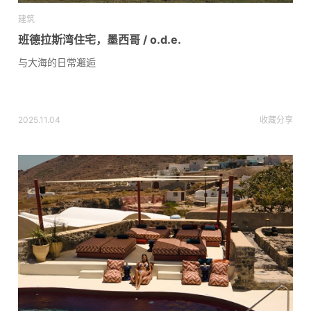
建筑
班德拉斯湾住宅，墨西哥 / o.d.e.
与大海的日常邂逅
2025.11.04
收藏
分享