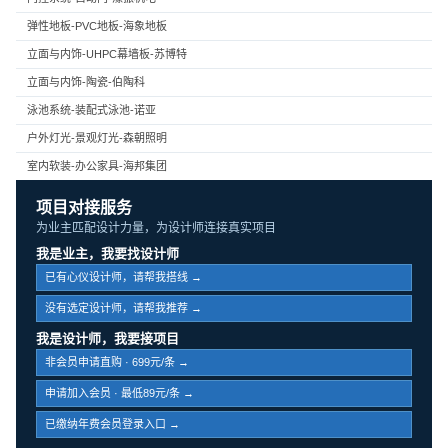
弹性地板-PVC地板-海象地板
立面与内饰-UHPC幕墙板-苏博特
立面与内饰-陶瓷-伯陶科
泳池系统-装配式泳池-诺亚
户外灯光-景观灯光-森朝照明
室内软装-办公家具-海邦集团
项目对接服务
为业主匹配设计力量，为设计师连接真实项目
我是业主，我要找设计师
已有心仪设计师，请帮我搭线 →
没有选定设计师，请帮我推荐 →
我是设计师，我要接项目
非会员申请直购 · 699元/条 →
申请加入会员 · 最低89元/条 →
已缴纳年费会员登录入口 →