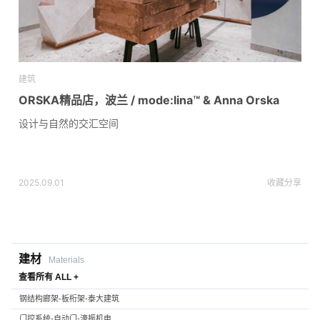
建筑
ORSKA精品店，波兰 / mode:lina™ & Anna Orska
设计与自然的交汇空间
2025.09.01
收藏
分享
建材
Materials
查看所有 ALL +
钢结构廊架-板桁架-泰大建筑
门控系统-自动门-濠振机电