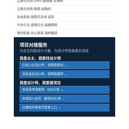
立面与内饰-UHPC幕墙板-苏博特
立面与内饰-陶瓷-伯陶科
泳池系统-装配式泳池-诺亚
户外灯光-景观灯光-森朝照明
室内软装-办公家具-海邦集团
项目对接服务
为业主匹配设计力量，为设计师连接真实项目
我是业主，我要找设计师
已有心仪设计师，请帮我搭线 →
没有选定设计师，请帮我推荐 →
我是设计师，我要接项目
非会员申请直购 · 699元/条 →
申请加入会员 · 最低89元/条 →
已缴纳年费会员登录入口 →