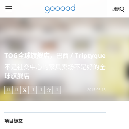
搜索
TOG全球旗舰店，巴西 / Triptyque
不是社交中心的家具卖场不是好的全
球旗舰店
2015-06-18





项目标签