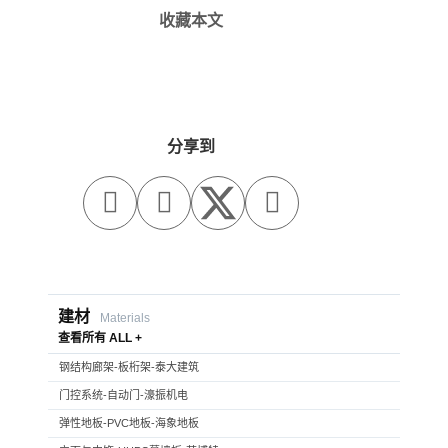
收藏本文
分享到



建材
Materials
查看所有 ALL +
钢结构廊架-板桁架-泰大建筑
门控系统-自动门-濠振机电
弹性地板-PVC地板-海象地板