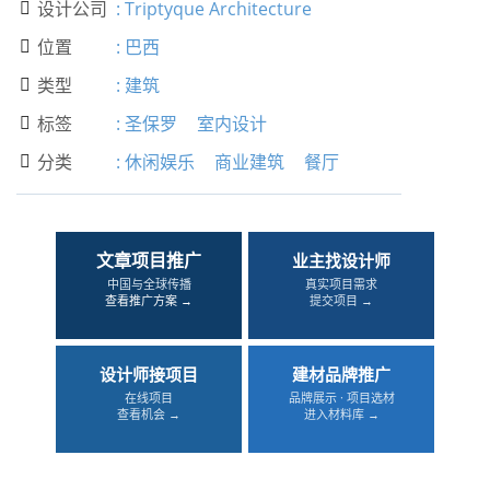
设计公司
:
Triptyque Architecture

位置
:
巴西

类型
:
建筑

标签
:
圣保罗
室内设计

分类
:
休闲娱乐
商业建筑
餐厅

文章项目推广
业主找设计师
中国与全球传播
真实项目需求
查看推广方案 →
提交项目 →
设计师接项目
建材品牌推广
在线项目
品牌展示 · 项目选材
查看机会 →
进入材料库 →