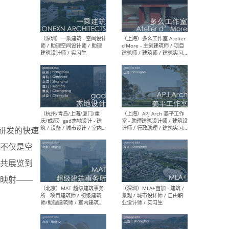
（上海）彬蔚致正建筑工作
（上海
室 – 项目建筑师 / 助理建筑
德佳
师 / 实习生
设计
（深圳）一乘建筑 - 空间设计
（上
师 / 助理空间设计师 / 助理
d’M
牌研发的快速
建筑设计师 / 实习生
建筑
生 
不仅是空
共展览到
映射——
（杭州/青岛/上海/厦门/重
（上海
庆/成都）gad杰地设计 - 建
室 
筑 / 设备 / 城市设计 / 室内 /
计师