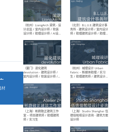
最新工作
按地区查看 ：
全部
|
北方
|
长江
|
华南
（杭州）LiangArch 梁筑 - 设
（北
计总监 / 室内设计师 / 软装
务所
设计师 / 助理设计师 / AI设计
师 
师 / 施工图深化设计师 / 品
室内
牌商务总助
广
选材
→
（厦门）退化建筑
（杭
devolution - 建筑设计师 /
Fab
室内设计师 / 软装设计师 /
生 
项目统筹 / 合伙人助理
师