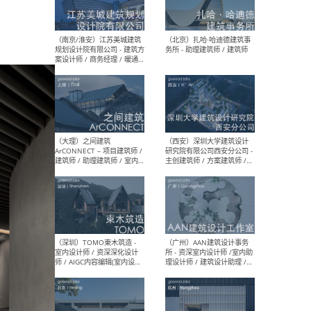
（杭州）GLA建筑设计 - 建筑
（南京
设计实习生 / 建筑设计师
社 
（应届）/ 建筑设计师（方案
执行
设计）/ 建筑设计师（施工
实习
图）/ 结构设计师 / 给排水设
计师
（上海）或者设计 OR
（上
Design - 室内主案设计师 /
室 -
室内设计师 / 施工图深化设
理建
计师 / 室内设计助理 / 新媒
实习
体运营
请）
（南京/淮安）江苏美城建筑
（北
规划设计院有限公司 - 建筑方
务所
案设计师 / 商务经理 / 暖通
设计师 / 造价工程师