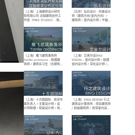
媒体运营设计师 / FF&E软装
/ 
设计师 / 深化设计师 / 实习
装设
生
（北京）SHUYAN design -
（上
项目负责人Project Manager
mea
/项目建筑师Project
/ 
Architect / 助理建筑师
师 
Assistant Architect / 创始
请）
人助理Founder's Assistant
/ 实习生Intern
（深圳）URBANUS 都市实践
（上
- 城市设计师 / 建筑师 / 景观
Atel
设计师 / 研究员
Arc
媒体
生（