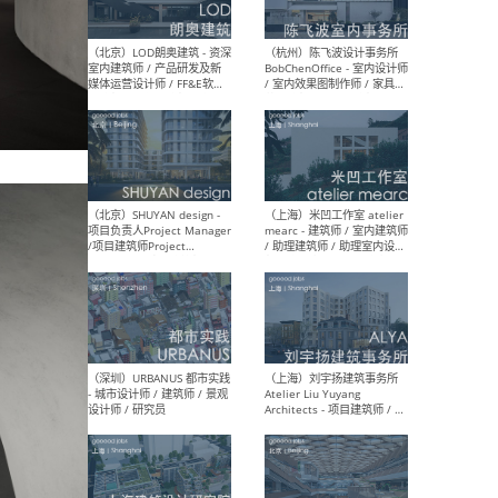
（大理）之间建筑
（西
ArCONNECT – 项目建筑师 /
研究
建筑师 / 助理建筑师 / 室内
主创
设计师 / 实习生
景观
施工
（深圳）TOMO東木筑造 -
（广
室内设计师 / 资深深化设计
所 
师 / AIGC内容编辑(室内设计
理设
方向) / 照明设计师 / 软装设
新媒
计师
生
（北京）LOD朗奥建筑 - 资深
（杭
室内建筑师 / 产品研发及新
Bob