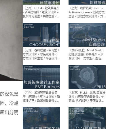
（上海）上海建筑设计研究
（北
院有限公司 沈钺建筑创作工
师（
作室（FREE STUDIO）- 助理
建筑
建筑师 / 驻场建筑师 / 实习
设计
生
实习
（上海）雁飞建筑事务所
（上
Yanfei architects - 助理建
VIS
筑师 / 建筑实习生（长期有
室内
效）
软装
的深色黑
固、冷峻
（上海）十方圆国际 - 资深专
（上海
画出分明
案负责人 / 主案设计师 / 设
建筑
计师助理 / 软装设计师 / 软
/ 
装设计师助理
师 