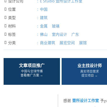
设计公司
:
E Studio 壹所设计工作室

位置
:
中国

类型
:
建筑

材料
:
金属
玻璃

标签
:
佛山
室内设计
广东

分类
:
商业建筑
展览空间
展馆

文章项目推广
业主找设计师
中国与全球传播
真实项目需求
查看推广方案 →
提交项目 →
壹所设计工作室
感谢
予g