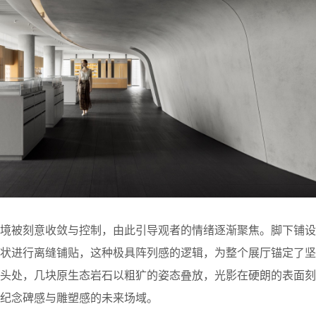
环境被刻意收敛与控制，由此引导观者的情绪逐渐聚焦。脚下铺设
条状进行离缝铺贴，这种极具阵列感的逻辑，为整个展厅锚定了坚
端头处，几块原生态岩石以粗犷的姿态叠放，光影在硬朗的表面刻
纪念碑感与雕塑感的未来场域。