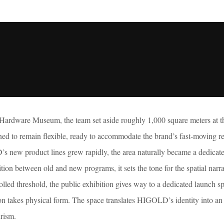
 Hardware Museum, the team set aside roughly 1,000 square meters at th
ned to remain flexible, ready to accommodate the brand’s fast-moving r
new product lines grew rapidly, the area naturally became a dedicat
tion between old and new programs, it sets the tone for the spatial narra
lled threshold, the public exhibition gives way to a dedicated launch s
ion takes physical form. The space translates HIGOLD’s identity into a
urism.