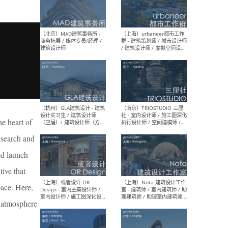
幕墙 / BIM / 成本 / 工程 / 运
生
营 / 品牌 / 观点views / 实习
等
（北京）MAT 超级建筑事务
（深圳
所 - 项目建筑师 / 初级建筑
景观
师/助理建筑师 / 室内建筑师
业设
/ 实习生
e heart of
esearch and
（北京）MAD建筑事务所 -
（上
ed launch
商务拓展 / 媒体专员/经理 /
群 
建筑设计师
/ 
tive that
师 
pace. Here,
n atmosphere