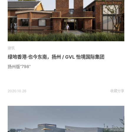
建筑
绿地香港·也今东南，扬州 / GVL 怡境国际集团
扬州版“798”
2020.10.26
收藏
分享