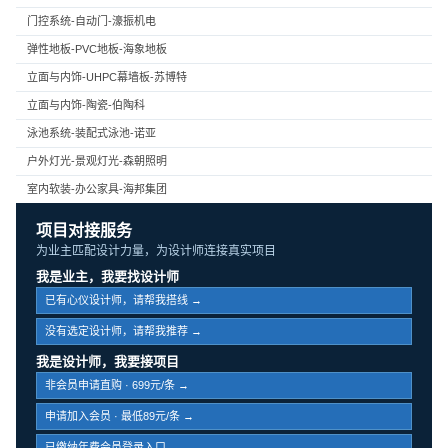
门控系统-自动门-濠振机电
弹性地板-PVC地板-海象地板
立面与内饰-UHPC幕墙板-苏博特
立面与内饰-陶瓷-伯陶科
泳池系统-装配式泳池-诺亚
户外灯光-景观灯光-森朝照明
室内软装-办公家具-海邦集团
项目对接服务
为业主匹配设计力量，为设计师连接真实项目
我是业主，我要找设计师
已有心仪设计师，请帮我搭线 →
没有选定设计师，请帮我推荐 →
我是设计师，我要接项目
非会员申请直购 · 699元/条 →
申请加入会员 · 最低89元/条 →
已缴纳年费会员登录入口 →