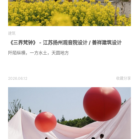
建筑
《三界梵钟》 - 江苏扬州观音院设计 / 善祥建筑设计
阡陌纵横，一方水土，天圆地方
2026.06.12
收藏
分享