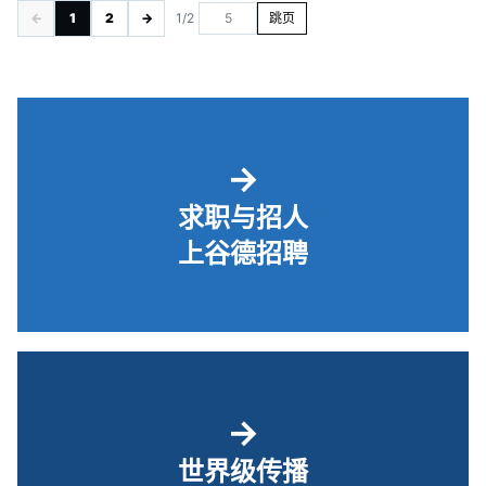
←
1
2
→
1/2
跳页
→
求职与招人
上谷德招聘
→
世界级传播