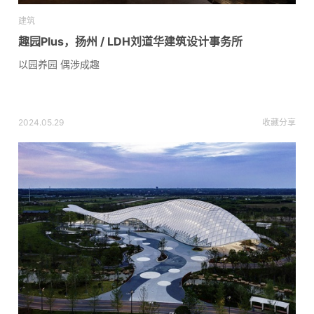
建筑
趣园Plus，扬州 / LDH刘道华建筑设计事务所
以园养园 偶涉成趣
2024.05.29
收藏
分享