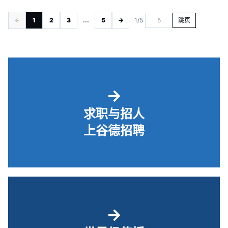
←
1
2
3
...
5
→
1/5
跳页
→
求职与招人
上谷德招聘
→