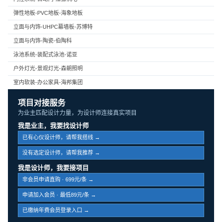
弹性地板-PVC地板-海象地板
立面与内饰-UHPC幕墙板-苏博特
立面与内饰-陶瓷-伯陶科
泳池系统-装配式泳池-诺亚
户外灯光-景观灯光-森朝照明
室内软装-办公家具-海邦集团
项目对接服务
为业主匹配设计力量，为设计师连接真实项目
我是业主，我要找设计师
已有心仪设计师，请帮我搭线 →
没有选定设计师，请帮我推荐 →
我是设计师，我要接项目
非会员申请直购 · 699元/条 →
申请加入会员 · 最低89元/条 →
已缴纳年费会员登录入口 →