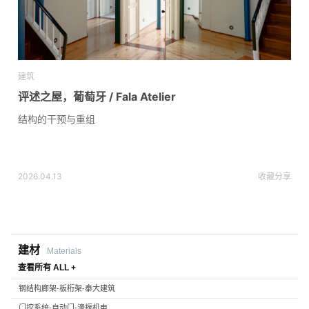
建筑
评述之屋，葡萄牙 / Fala Atelier
结构的干预与重组
2026.04.13
收藏
分享
建材
Materials
查看所有 ALL +
钢结构廊架-板桁架-泰大建筑
门控系统-自动门-濠振机电