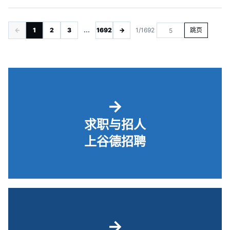
←
1
2
3
...
1692
→
1/1692
跳页
→
求职与招人
上谷德招聘
→