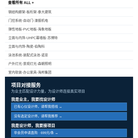
查看所有 ALL +
钢结构廊架-板桁架-泰大建筑
门控系统-自动门-濠振机电
弹性地板-PVC地板-海象地板
立面与内饰-UHPC幕墙板-苏博特
立面与内饰-陶瓷-伯陶科
泳池系统-装配式泳池-诺亚
户外灯光-景观灯光-森朝照明
室内软装-办公家具-海邦集团
项目对接服务
为业主匹配设计力量，为设计师连接真实项目
我是业主，我要找设计师
已有心仪设计师，请帮我搭线 →
没有选定设计师，请帮我推荐 →
我是设计师，我要接项目
非会员申请直购 · 699元/条 →