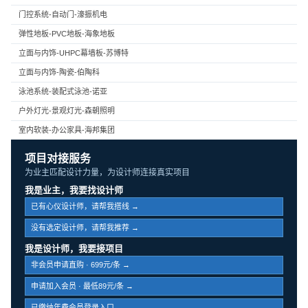
门控系统-自动门-濠振机电
弹性地板-PVC地板-海象地板
立面与内饰-UHPC幕墙板-苏博特
立面与内饰-陶瓷-伯陶科
泳池系统-装配式泳池-诺亚
户外灯光-景观灯光-森朝照明
室内软装-办公家具-海邦集团
项目对接服务
为业主匹配设计力量，为设计师连接真实项目
我是业主，我要找设计师
已有心仪设计师，请帮我搭线 →
没有选定设计师，请帮我推荐 →
我是设计师，我要接项目
非会员申请直购 · 699元/条 →
申请加入会员 · 最低89元/条 →
已缴纳年费会员登录入口 →