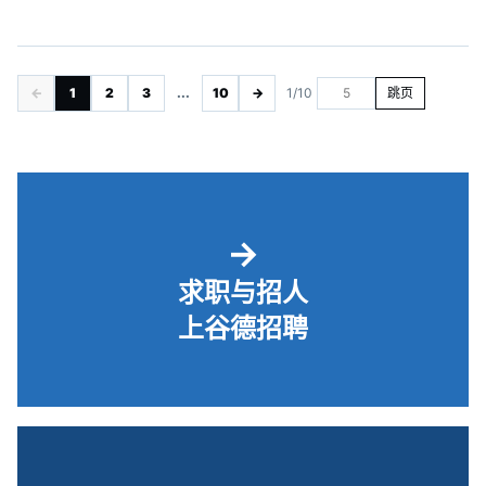
←
1
2
3
...
10
→
1/10
跳页
→
求职与招人
上谷德招聘