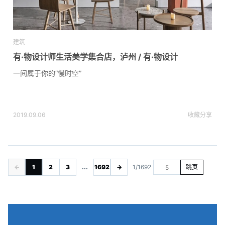
建筑
有·物设计师生活美学集合店，泸州 / 有·物设计
一间属于你的“慢时空”
2019.09.06
收藏
分享
←
1
2
3
...
1692
→
1/1692
跳页