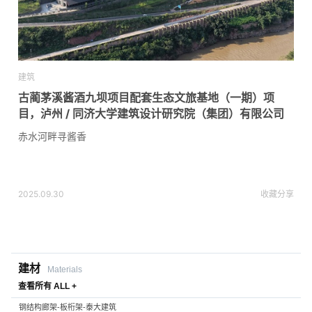
建筑
古蔺茅溪酱酒九坝项目配套生态文旅基地（一期）项
目，泸州 / 同济大学建筑设计研究院（集团）有限公司
赤水河畔寻酱香
2025.09.30
收藏
分享
建材
Materials
查看所有 ALL +
钢结构廊架-板桁架-泰大建筑