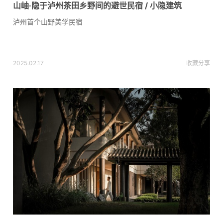
山岫·隐于泸州茶田乡野间的避世民宿 / 小隐建筑
泸州首个山野美学民宿
2025.02.17
收藏
分享