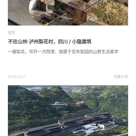
建筑
不在山林·泸州梨花村，四川 / 小隐建筑
一瓣梨花，叩开一方院落：隐匿于百年梨园的山野生活美学
2025.10.11
收藏
分享