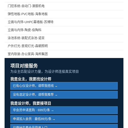
门控系统-自动门-濠振机电
弹性地板-PVC地板-海象地板
立面与内饰-UHPC幕墙板-苏博特
立面与内饰-陶瓷-伯陶科
泳池系统-装配式泳池-诺亚
户外灯光-景观灯光-森朝照明
室内软装-办公家具-海邦集团
项目对接服务
为业主匹配设计力量，为设计师连接真实项目
我是业主，我要找设计师
已有心仪设计师，请帮我搭线 →
没有选定设计师，请帮我推荐 →
我是设计师，我要接项目
非会员申请直购 · 699元/条 →
申请加入会员 · 最低89元/条 →
已缴纳年费会员登录入口 →