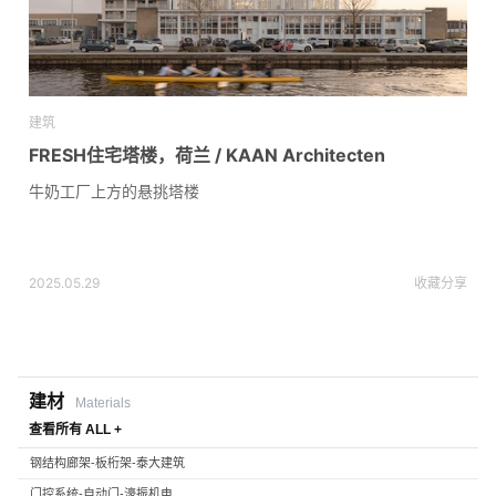
建筑
FRESH住宅塔楼，荷兰 / KAAN Architecten
牛奶工厂上方的悬挑塔楼
2025.05.29
收藏
分享
建材
Materials
查看所有 ALL +
钢结构廊架-板桁架-泰大建筑
门控系统-自动门-濠振机电