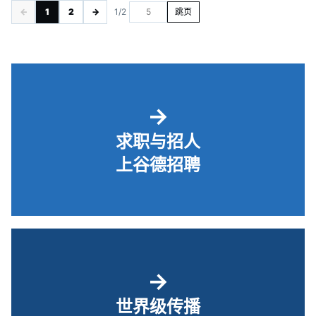
←
1
2
→
1/2
跳页
→
求职与招人
上谷德招聘
→
世界级传播