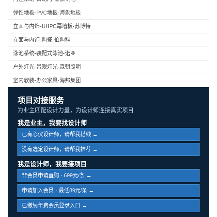
弹性地板-PVC地板-海象地板
立面与内饰-UHPC幕墙板-苏博特
立面与内饰-陶瓷-伯陶科
泳池系统-装配式泳池-诺亚
户外灯光-景观灯光-森朝照明
室内软装-办公家具-海邦集团
项目对接服务
为业主匹配设计力量，为设计师连接真实项目
我是业主，我要找设计师
已有心仪设计师，请帮我搭线 →
没有选定设计师，请帮我推荐 →
我是设计师，我要接项目
非会员申请直购 · 699元/条 →
申请加入会员 · 最低89元/条 →
已缴纳年费会员登录入口 →