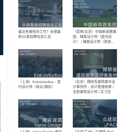
设计师
助理
最近有哪些好工作？谷德最
（昆明/北京）中国新高教集
新20家招聘信息汇总
团 - 辅案设计师（室内设
计） / 辅案设计师（景观设
计）/ 生活空间组长/教学空
间组长 / 平面设计高级经理 /
展陈设计高级经理
（上海）Kokaistudios - 室
（北京）隈研吾建筑都市设
内设计师（商业/酒店）
计事务所 - 设计管理统筹 /
全职建筑设计师 / 实习生
（上海）Verse Design 建言
（北京/广州）众建筑 PAO -