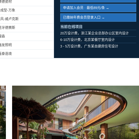
赛德瓷材
申请加入会员 · 最低89元/条 →
成型-万象
已缴纳年费会员登录入口 →
风-威卢克斯
当前在线项目
班牙德赛斯
20万设计费，浙江某企业总部办公区室内设计
绿森
6-10万设计费，北京某餐厅室内设计
遍发照明
3 - 5万设计费，广东某自建房住宅设计
磊泰造境