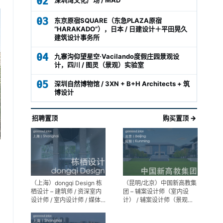
02
03
东京原宿SQUARE（东急PLAZA原宿
“HARAKADO”），日本 / 日建设计＋平田晃久
建筑设计事务所
04
九寨沟仰望星空·Vacilando度假庄园景观设
计，四川 / 图灵（景观）实验室
05
深圳自然博物馆 / 3XN + B+H Architects + 筑
博设计
招聘置顶
购买置顶 →
（上海）dongqi Design 栋
（昆明/北京）中国新高教集
栖设计 – 建筑师 / 资深室内
团 – 辅案设计师（室内设
设计师 / 室内设计师 / 媒体
计） / 辅案设计师（景观设
及公共关系主管 / 设计实习
计）/ 生活空间组长/教学空
生（常年招聘）
间组长 / 平面设计高级经理 /