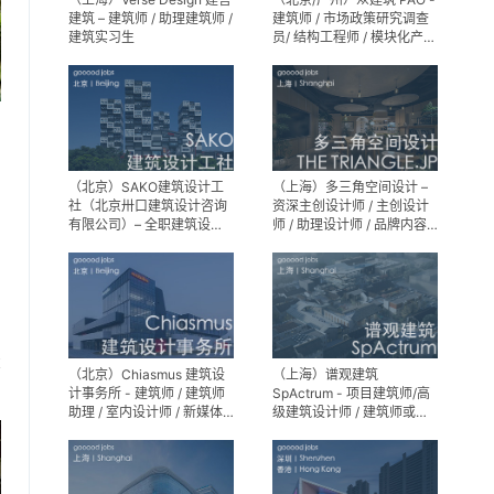
建筑 – 建筑师 / 助理建筑师 /
建筑师 / 市场政策研究调查
建筑实习生
员/ 结构工程师 / 模块化产品
建筑设计师 / 室内装修工程
师 / 机电工程师 / 实习生
（北京）SAKO建筑设计工
（上海）多三角空间设计 –
社（北京卅口建筑设计咨询
资深主创设计师 / 主创设计
有限公司）– 全职建筑设计
师 / 助理设计师 / 品牌内容
师
运营负责人
享
（北京）Chiasmus 建筑设
（上海）谱观建筑
计事务所 - 建筑师 / 建筑师
SpActrum - 项目建筑师/高
助理 / 室内设计师 / 新媒体
级建筑设计师 / 建筑师或助
公关 / 建筑实习生
理建筑师 / 室内设计师 / 新
媒体助理 / 实习生（建筑设
计/媒体，长期有效）