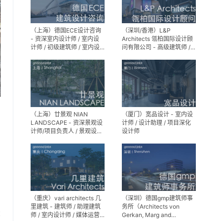
（上海）德国ECE设计咨询
（深圳/香港）L&P
- 资深室内设计师 / 室内设
Architects 瓴柏国际设计顾
计师 / 初级建筑师 / 室内设
问有限公司 - 高级建筑师 /
计师（后期）/ 建筑室内实
建筑设计师 / 资深别墅豪宅
习生
精装设计师
（上海）廿景观 NIAN
（厦门）宽品设计 - 室内设
LANDSCAPE - 资深景观设
计师 / 设计助理 / 项目深化
计师/项目负责人 / 景观设计
设计师
师 / 景观设计实习生
（重庆）vari architects 几
（深圳）德国gmp建筑师事
里建筑 - 建筑师 / 助理建筑
务所（Architects von
享
师 / 室内设计师 / 媒体运营
Gerkan, Marg and