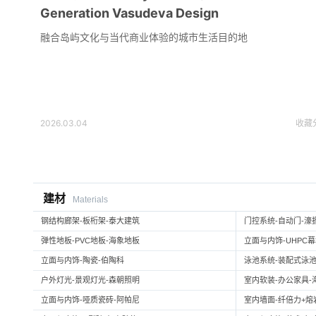
Generation Vasudeva Design
融合岛屿文化与当代商业体验的城市生活目的地
2026.03.04
收藏
建材
Materials
钢结构廊架-板桁架-泰大建筑
门控系统-自动门-濠
弹性地板-PVC地板-海象地板
立面与内饰-UHPC
立面与内饰-陶瓷-伯陶科
泳池系统-装配式泳池
户外灯光-景观灯光-森朝照明
室内软装-办公家具-
立面与内饰-哑质瓷砖-阿帕尼
室内墙面-纤倍力+熔岩板