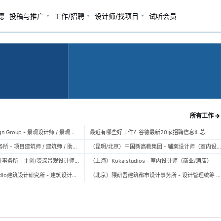
德
投稿与推广
工作/招聘
设计师/找项目
试听会员
所有工作 →
（上海）TOPO Design Group - 景观设计师 / 景观后期设计师 / 景观实习生
最近有哪些好工作？谷德最新20家招聘信息汇总
（北京）大屿建筑事务所 - 项目建筑师 / 建筑师 / 助理建筑师 / 实习建筑师
（昆明/北京）中国新高教集团 - 辅案设计师（室内设计） / 辅案设计师（景观设计）/ 生活空间组长/教学空间组长 / 平面设计高级经理 / 展陈设计高
（上海）FLO景观设计事务所 - 主创/资深景观设计师 / 景观设计师 / 设计实习生 / 商务行政助理 / 助理施工图设计师
（上海）Kokaistudios - 室内设计师（商业/酒店）
（北京）未/WAY Studio建筑设计研究所 - 建筑设计师 / 助理设计师/初级设计师 / 实习生 / 办公室行政与商务助理
（北京）隈研吾建筑都市设计事务所 - 设计管理统筹 / 全职建筑设计师 / 实习生