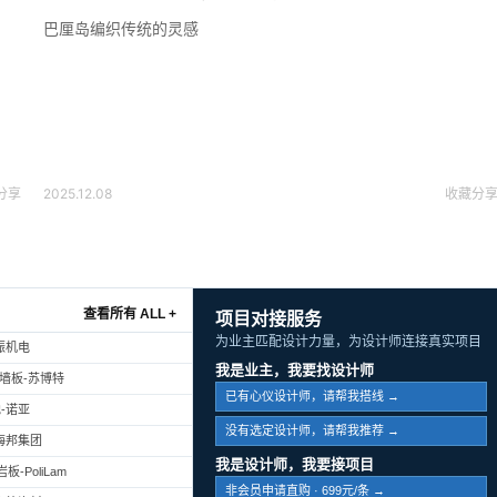
巴厘岛编织传统的灵感
分享
2025.12.08
收藏
分
查看所有 ALL +
项目对接服务
为业主匹配设计力量，为设计师连接真实项目
振机电
我是业主，我要找设计师
幕墙板-苏博特
已有心仪设计师，请帮我搭线 →
-诺亚
没有选定设计师，请帮我推荐 →
海邦集团
我是设计师，我要接项目
-PoliLam
非会员申请直购 · 699元/条 →