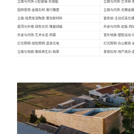
立面与内饰-U型玻璃-东驰能
立面与内饰-艺术砖-
园林景观-金属石材-善行雕塑
立面与内饰-无模金属
立面-轻质发泡陶瓷-置信新材料
窗系统-主动式采光通
屋顶与外墙-绿色光伏-隆基绿能
外皮与内饰-岩板-西
外皮与内饰-艺术水泥-西慕
室外地面-塑胶运动-
灯光照明-线性照明-蓝菲光电
灯光照明-办公教育-
立面与地面-聚砾再生石-柏厚
景观石材-地产商办-