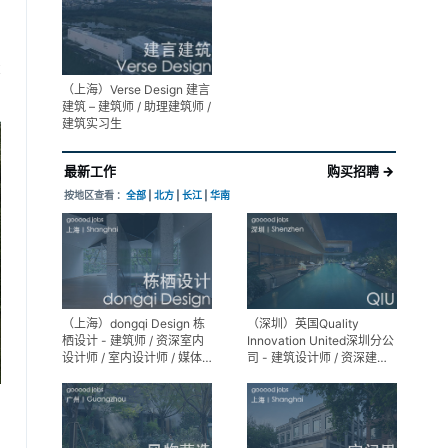
展陈设计高级经理
享
（上海）Verse Design 建言
建筑 – 建筑师 / 助理建筑师 /
建筑实习生
最新工作
购买招聘 →
按地区查看 ：
全部
|
北方
|
长江
|
华南
（上海）dongqi Design 栋
（深圳）英国Quality
栖设计 - 建筑师 / 资深室内
Innovation United深圳分公
设计师 / 室内设计师 / 媒体
司 - 建筑设计师 / 资深建筑
及公共关系主管 / 设计实习
设计师 / 室内设计师 / 设计
生（常年招聘）
实习生