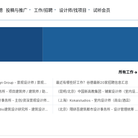
德
投稿与推广
工作/招聘
设计师/找项目
试听会员
所有工作 →
（上海）TOPO Design Group - 景观设计师 / 景观后期设计师 / 景观实习生
最近有哪些好工作？谷德最新20家招聘信息汇总
（北京）大屿建筑事务所 - 项目建筑师 / 建筑师 / 助理建筑师 / 实习建筑师
（昆明/北京）中国新高教集团 - 辅案设计师（室内设计） / 辅案设计师（景观设计）/ 生活空间组长/教学空间组长 / 平面设计高级经理 / 展陈设计高
（上海）FLO景观设计事务所 - 主创/资深景观设计师 / 景观设计师 / 设计实习生 / 商务行政助理 / 助理施工图设计师
（上海）Kokaistudios - 室内设计师（商业/酒店）
（北京）未/WAY Studio建筑设计研究所 - 建筑设计师 / 助理设计师/初级设计师 / 实习生 / 办公室行政与商务助理
（北京）隈研吾建筑都市设计事务所 - 设计管理统筹 / 全职建筑设计师 / 实习生