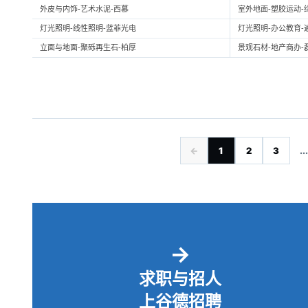
外皮与内饰-艺术水泥-西慕
室外地面-塑胶运动-
灯光照明-线性照明-蓝菲光电
灯光照明-办公教育-
立面与地面-聚砾再生石-柏厚
景观石材-地产商办-
←
1
2
3
...
→
求职与招人
上谷德招聘