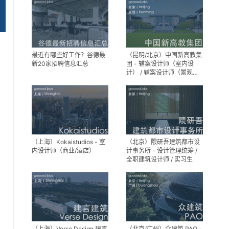
设计师
助理
最近有哪些好工作？谷德最
（昆明/北京）中国新高教集
新20家招聘信息汇总
团 - 辅案设计师（室内设
计） / 辅案设计师（景观设
计）/ 生活空间组长/教学空
间组长 / 平面设计高级经理 /
展陈设计高级经理
（上海）Kokaistudios - 室
（北京）隈研吾建筑都市设
内设计师（商业/酒店）
计事务所 - 设计管理统筹 /
全职建筑设计师 / 实习生
（上海）Verse Design 建言
（北京/广州）众建筑 PAO -