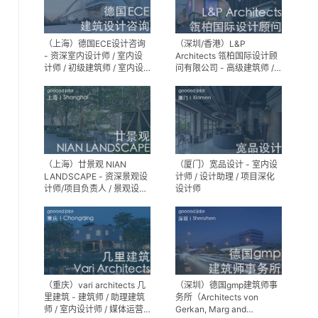
（上海）德国ECE设计咨询
（深圳/香港）L&P
- 资深室内设计师 / 室内设
Architects 瓴柏国际设计顾
计师 / 初级建筑师 / 室内设
问有限公司 - 高级建筑师 /
计师（后期）/ 建筑室内实
建筑设计师 / 资深别墅豪宅
习生
精装设计师
（上海）廿景观 NIAN
（厦门）宽品设计 - 室内设
LANDSCAPE - 资深景观设
计师 / 设计助理 / 项目深化
计师/项目负责人 / 景观设计
设计师
师 / 景观设计实习生
（重庆）vari architects 几
（深圳）德国gmp建筑师事
里建筑 - 建筑师 / 助理建筑
务所（Architects von
师 / 室内设计师 / 媒体运营
Gerkan, Marg and