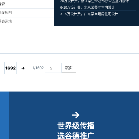
20万设计费，浙江某企业总部办公区室内设计
绿森
6-10万设计费，北京某餐厅室内设计
遍发照明
3 - 5万设计费，广东某自建房住宅设计
磊泰造境
1692
→
1/1692
跳页
→
世界级传播
选谷德推广