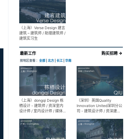
展陈设计高级经理
（上海）Verse Design 建言
建筑 – 建筑师 / 助理建筑师 /
建筑实习生
最新工作
购买招聘 →
按地区查看 ：
全部
|
北方
|
长江
|
华南
（上海）dongqi Design 栋
（深圳）英国Quality
栖设计 - 建筑师 / 资深室内
Innovation United深圳分公
设计师 / 室内设计师 / 媒体
司 - 建筑设计师 / 资深建筑
及公共关系主管 / 设计实习
设计师 / 室内设计师 / 设计
生（常年招聘）
实习生