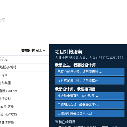
分享
查看所有 ALL +
项目对接服务
为业主匹配设计力量，为设计师连接真实项目
振机电
我是业主，我要找设计师
幕墙板-苏博特
已有心仪设计师，请帮我搭线 →
-诺亚
没有选定设计师，请帮我推荐 →
海邦集团
我是设计师，我要接项目
-PoliLam
非会员申请直购 · 699元/条 →
赛德瓷材
申请加入会员 · 最低89元/条 →
成型-万象
已缴纳年费会员登录入口 →
风-威卢克斯
当前在线项目
班牙德赛斯