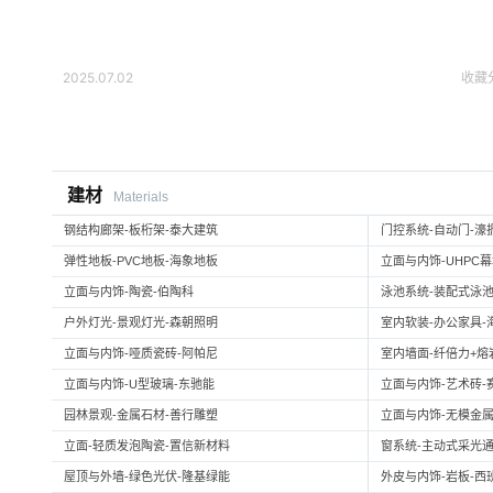
2025.07.02
收藏
建材
Materials
钢结构廊架-板桁架-泰大建筑
门控系统-自动门-濠
弹性地板-PVC地板-海象地板
立面与内饰-UHPC
立面与内饰-陶瓷-伯陶科
泳池系统-装配式泳池
户外灯光-景观灯光-森朝照明
室内软装-办公家具-
立面与内饰-哑质瓷砖-阿帕尼
室内墙面-纤倍力+熔岩板
立面与内饰-U型玻璃-东驰能
立面与内饰-艺术砖-
园林景观-金属石材-善行雕塑
立面与内饰-无模金属
立面-轻质发泡陶瓷-置信新材料
窗系统-主动式采光通
屋顶与外墙-绿色光伏-隆基绿能
外皮与内饰-岩板-西