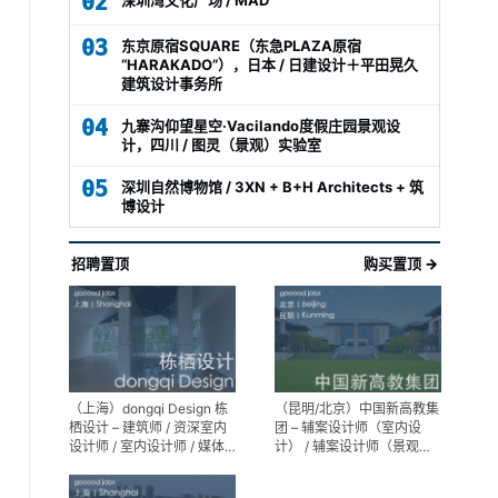
02
03
东京原宿SQUARE（东急PLAZA原宿
“HARAKADO”），日本 / 日建设计＋平田晃久
建筑设计事务所
04
九寨沟仰望星空·Vacilando度假庄园景观设
计，四川 / 图灵（景观）实验室
05
深圳自然博物馆 / 3XN + B+H Architects + 筑
博设计
招聘置顶
购买置顶 →
（上海）dongqi Design 栋
（昆明/北京）中国新高教集
栖设计 – 建筑师 / 资深室内
团 – 辅案设计师（室内设
设计师 / 室内设计师 / 媒体
计） / 辅案设计师（景观设
及公共关系主管 / 设计实习
计）/ 生活空间组长/教学空
生（常年招聘）
间组长 / 平面设计高级经理 /