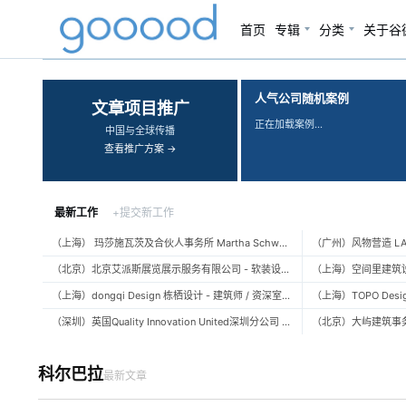
首页
专辑
分类
关于谷
‹
›
人气公司随机案例
文章项目推广
正在加载案例…
中国与全球传播
查看推广方案 →
最新工作
+提交新工作
（上海） 玛莎施瓦茨及合伙人事务所 Martha Schwartz Partners – 高级景观建筑师 Senior Landscape Designer / 景观建筑师 Landscape Designer
（北京）北京艾派斯展览展示服务有限公司 - 软装设计师 / 陈列设计师
（上海）dongqi Design 栋栖设计 - 建筑师 / 资深室内设计师 / 室内设计师 / 媒体及公共关系主管 / 设计实习生（常年招聘）
（深圳）英国Quality Innovation United深圳分公司 - 建筑设计师 / 资深建筑设计师 / 室内设计师 / 设计实习生
科尔巴拉
最新文章