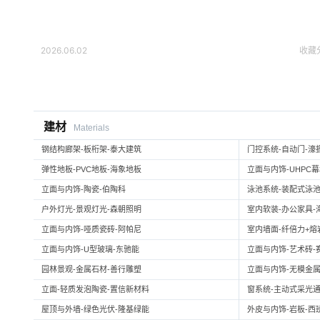
2026.06.02
收藏
建材
Materials
钢结构廊架-板桁架-泰大建筑
门控系统-自动门-濠
弹性地板-PVC地板-海象地板
立面与内饰-UHPC
立面与内饰-陶瓷-伯陶科
泳池系统-装配式泳池
户外灯光-景观灯光-森朝照明
室内软装-办公家具-
立面与内饰-哑质瓷砖-阿帕尼
室内墙面-纤倍力+熔岩板
立面与内饰-U型玻璃-东驰能
立面与内饰-艺术砖-
园林景观-金属石材-善行雕塑
立面与内饰-无模金属
立面-轻质发泡陶瓷-置信新材料
窗系统-主动式采光通
屋顶与外墙-绿色光伏-隆基绿能
外皮与内饰-岩板-西