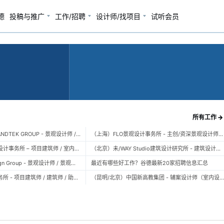
德
投稿与推广
工作/招聘
设计师/找项目
试听会员
所有工作 →
（广州）风物营造 LANDTEK GROUP - 景观设计师 / 植物设计师 / 品牌运营 / 实习生
（上海）FLO景观设计事务所 - 主创/资深景观设计师 / 景观设计师 / 设计实习生 / 商务行政助理 / 助理施工图设计师
（上海）空间里建筑设计事务所 – 项目建筑师 / 室内设计师 / 实习生（建筑/室内）
（北京）未/WAY Studio建筑设计研究所 - 建筑设计师 / 助理设计师/初级设计师 / 实习生 / 办公室行政与商务助理
（上海）TOPO Design Group - 景观设计师 / 景观后期设计师 / 景观实习生
最近有哪些好工作？谷德最新20家招聘信息汇总
（北京）大屿建筑事务所 - 项目建筑师 / 建筑师 / 助理建筑师 / 实习建筑师
（昆明/北京）中国新高教集团 - 辅案设计师（室内设计） / 辅案设计师（景观设计）/ 生活空间组长/教学空间组长 / 平面设计高级经理 / 展陈设计高