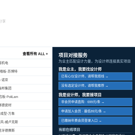
分享
查看所有 ALL +
项目对接服务
为业主匹配设计力量，为设计师连接真实项目
振机电
我是业主，我要找设计师
幕墙板-苏博特
已有心仪设计师，请帮我搭线 →
-诺亚
没有选定设计师，请帮我推荐 →
海邦集团
我是设计师，我要接项目
-PoliLam
非会员申请直购 · 699元/条 →
赛德瓷材
申请加入会员 · 最低89元/条 →
成型-万象
已缴纳年费会员登录入口 →
风-威卢克斯
当前在线项目
班牙德赛斯