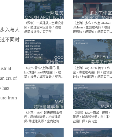
（上海）彬蔚致正建筑工作
（上海
室 – 项目建筑师 / 助理建筑
德佳
步入与人
师 / 实习生
设计
过不同时
strial
（深圳）一乘建筑 - 空间设计
（上
师 / 助理空间设计师 / 助理
d’M
an era of
建筑设计师 / 实习生
建筑
生 
y has
ture from
（杭州/青岛/上海/厦门/重
（上海
庆/成都）gad杰地设计 - 建
室 
筑 / 设备 / 城市设计 / 室内 /
计师