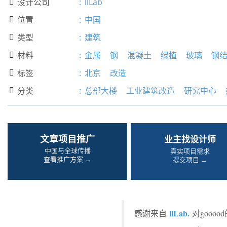
设计公司
:
llLab

位置
:
中国

类型
:
建筑

材料
:
金属
钢
混凝土
绿植
玻璃
钢

标签
:
北京
改造

分类
:
总部大楼
工业建筑改造
研究中心

文章项目推广
业主找设计师
中国与全球传播
真实项目需求
查看推广方案 →
提交项目 →
llLab.
感谢来自
对gooo