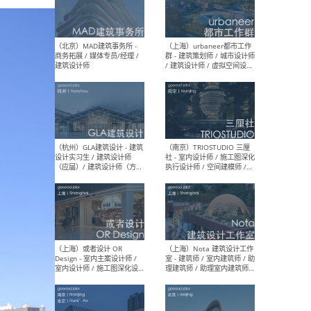
幕墙 / BIM / 成本 / 工程 / 运
生
营 / 品牌 / 观点views / 实习
等
（北京）MAT 超级建筑事务
（深圳
所 - 项目建筑师 / 初级建筑
景观
师/助理建筑师 / 室内建筑师
业设
/ 实习生
（北京）MAD建筑事务所 -
（上
商务拓展 / 媒体专员/经理 /
群 
建筑设计师
/ 
师 