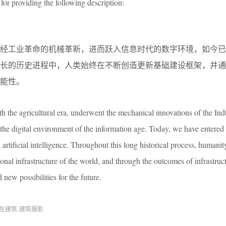
for providing the following description:
历经工业革命的机械革新，进而跃入信息时代的数字环境，如今已
漫长的历史进程中，人类始终在不断创造更新基础建设框架，并通
能性。
 the agricultural era, underwent the mechanical innovations of the Indu
the digital environment of the information age. Today, we have entered 
tificial intelligence. Throughout this long historical process, humanit
onal infrastructure of the world, and through the outcomes of infrastruc
 new possibilities for the future.
存在建筑-建筑摄影