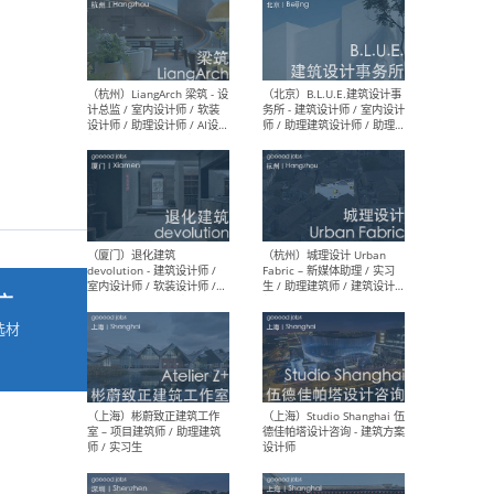
最新工作
按地区查看 ：
全部
|
北方
|
长江
|
华南
（杭州）LiangArch 梁筑 - 设
（北
计总监 / 室内设计师 / 软装
务所
设计师 / 助理设计师 / AI设计
师 
师 / 施工图深化设计师 / 品
室内
牌商务总助
广
选材
→
（厦门）退化建筑
（杭
devolution - 建筑设计师 /
Fab
室内设计师 / 软装设计师 /
生 
项目统筹 / 合伙人助理
师