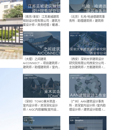
（杭州）GLA建筑设计 - 建筑
（南京
设计实习生 / 建筑设计师
社 
（应届）/ 建筑设计师（方案
执行
设计）/ 建筑设计师（施工
实习
图）/ 结构设计师 / 给排水设
计师
（上海）或者设计 OR
（上
Design - 室内主案设计师 /
室 -
室内设计师 / 施工图深化设
理建
计师 / 室内设计助理 / 新媒
实习
体运营
请）
（南京/淮安）江苏美城建筑
（北
规划设计院有限公司 - 建筑方
务所
案设计师 / 商务经理 / 暖通
设计师 / 造价工程师