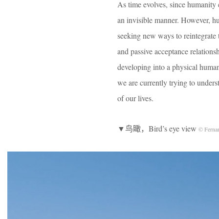
As time evolves, since humanity e
an invisible manner. However, hum
seeking new ways to reintegrate 
and passive acceptance relationshi
developing into a physical human
we are currently trying to under
of our lives.
▼鸟瞰，Bird’s eye view
© Ferna