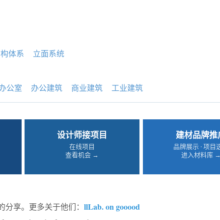
结构体系
立面系统
办公室
办公建筑
商业建筑
工业建筑
设计师接项目
建材品牌推
在线项目
品牌展示 · 项目
查看机会 →
进入材料库 
llLab. on gooood
od的分享。更多关于他们：