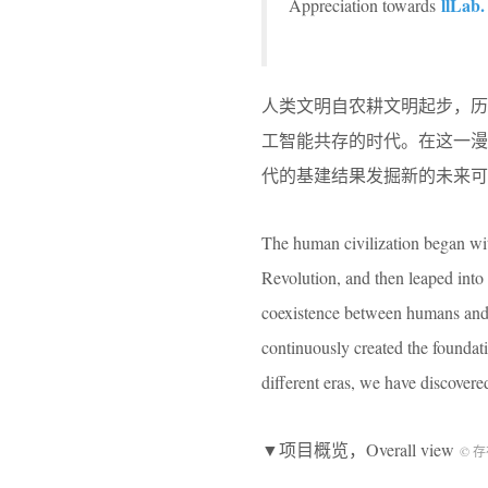
llLab.
Appreciation towards
人类文明自农耕文明起步，
工智能共存的时代。在这一
代的基建结果发掘新的未来可
The human civilization began with
Revolution, and then leaped into 
coexistence between humans and ar
continuously created the foundati
different eras, we have discovered
▼项目概览，Overall view
© 