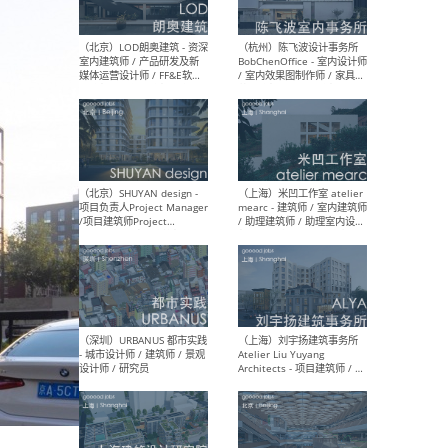
（大理）之间建筑
（西
ArCONNECT – 项目建筑师 /
研究
建筑师 / 助理建筑师 / 室内
主创
设计师 / 实习生
景观
施工
（深圳）TOMO東木筑造 -
（广
室内设计师 / 资深深化设计
所 
师 / AIGC内容编辑(室内设计
理设
方向) / 照明设计师 / 软装设
新媒
计师
生
（北京）LOD朗奥建筑 - 资深
（杭
室内建筑师 / 产品研发及新
Bob