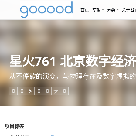
首页
专辑
分类
关于谷
星火761 北京数字经济算
从不停歇的演变，与物理存在及数字虚拟的





项目标签