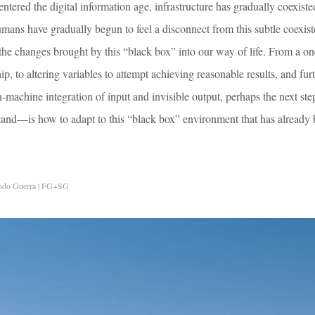
ntered the digital information age, infrastructure has gradually coexiste
ans have gradually begun to feel a disconnect from this subtle coexiste
the changes brought by this “black box” into our way of life. From a o
p, to altering variables to attempt achieving reasonable results, and fur
-machine integration of input and invisible output, perhaps the next s
stand—is how to adapt to this “black box” environment that has already
ndo Guerra | FG+SG