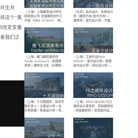
媒体运营设计师 / FF&E软装
/ 
设计师 / 深化设计师 / 实习
装设
共生共
生
将这个“黑
到改变变量
者我们正
（北京）SHUYAN design -
（上
项目负责人Project Manager
mea
/项目建筑师Project
/ 
Architect / 助理建筑师
师 
Assistant Architect / 创始
请）
人助理Founder's Assistant
/ 实习生Intern
（深圳）URBANUS 都市实践
（上
- 城市设计师 / 建筑师 / 景观
Atel
设计师 / 研究员
Arc
媒体
生（