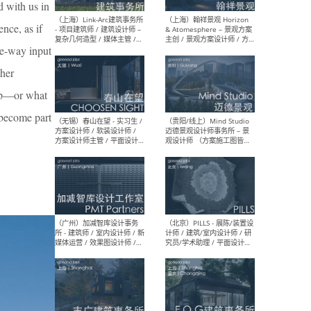
d with us in
（上海）上海建筑设计研究
（北
nce, as if
院有限公司 沈钺建筑创作工
师（
作室（FREE STUDIO）- 助理
建筑
ne-way input
建筑师 / 驻场建筑师 / 实习
设计
生
实习
ther
tep—or what
 become part
（上海）雁飞建筑事务所
（上
Yanfei architects - 助理建
VIS
筑师 / 建筑实习生（长期有
室内
效）
软装
（上海）十方圆国际 - 资深专
（上海
案负责人 / 主案设计师 / 设
建筑
计师助理 / 软装设计师 / 软
/ 
装设计师助理
师 