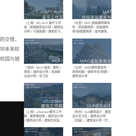
（上海）多么工作室 Atelier
（杭
d’More - 主创建筑师 / 项目
庆/
建筑师 / 建筑师 / 建筑实习
筑 /
生 / 媒体助理&实习生
幕墙 
的交错，
营 /
等
圳未来校
校园与城
（上海）APJ Arch 姜平工作
（北
室 - 助理建筑设计师 / 建筑设
所 
计师 / 行政助理 / 建筑实习
师/
生
/ 
（深圳）MLA+亩加 - 建筑 /
（北
景观 / 城市设计师 / 自由职
商务
业设计师 / 实习生
建筑