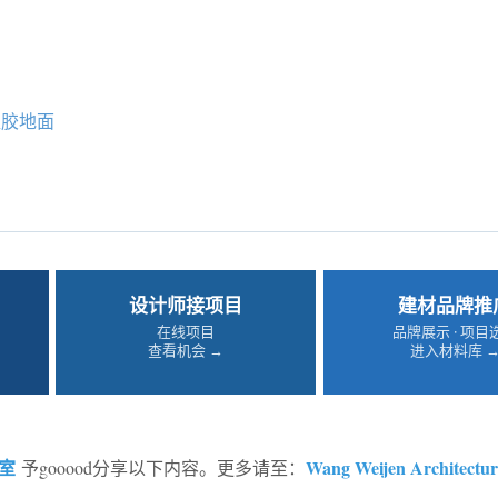
塑胶地面
设计师接项目
建材品牌推
在线项目
品牌展示 · 项目
查看机会 →
进入材料库 
室
Wang Weijen Architectur
予gooood分享以下内容。更多请至：