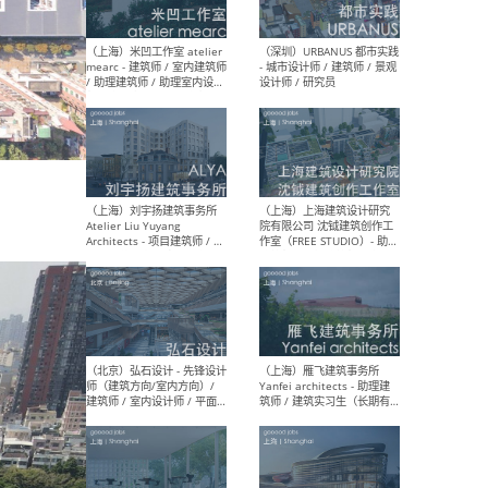
（广州）AAN建筑设计事务
（北
所 - 资深室内设计师 /室内助
室内
理设计师 / 建筑设计助理 /
媒体
新媒体专员/研究专员 / 实习
设计
生
生
（杭州）陈飞波设计事务所
（北京
BobChenOffice - 室内设计师
项目负
/ 室内效果图制作师 / 家具软
/项目
装设计师 / 平面设计师
Arc
Assi
人助理
/ 实
（上海）米凹工作室 atelier
（深
mearc - 建筑师 / 室内建筑师
- 城