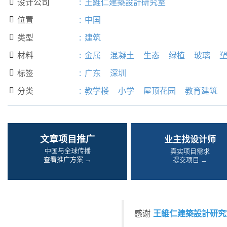
设计公司
:
王維仁建築設計研究室

位置
:
中国

类型
:
建筑

材料
:
金属
混凝土
生态
绿植
玻璃

标签
:
广东
深圳

分类
:
教学楼
小学
屋顶花园
教育建筑

文章项目推广
业主找设计师
中国与全球传播
真实项目需求
查看推广方案 →
提交项目 →
王維仁建築設計研究
感谢