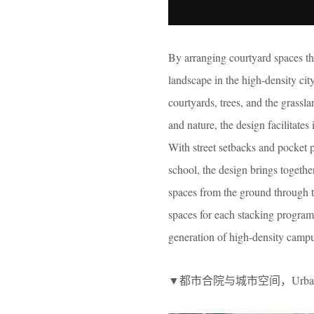
By arranging courtyard spaces th
landscape in the high-density cit
courtyards, trees, and the grassl
and nature, the design facilitate
With street setbacks and pocket p
school, the design brings togeth
spaces from the ground through t
spaces for each stacking program
generation of high-density camp
▼都市合院与城市空间，Urban court