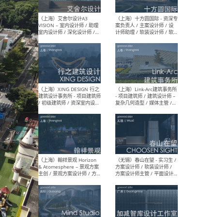
/ 助理建筑师 / 助理室内设计
设计
师 / 实习生（长期开放申
请）
（上海）刘宇扬建筑事务所
（上
Atelier Liu Yuyang
院有
Architects - 项目建筑师 / 新
作室（
媒体运营及学术助理 / 实习
建筑
生（长期有效）
生
（北京）弘石设计 - 先锋设计
（上
师（建筑方向/室内方向）/
Yanf
建筑师 / 室内设计师 / 平面
筑师
设计师（品牌部）/ 建筑设计
效）
实习生