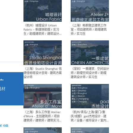
最新工作
按地区查看 ：
全部
|
北方
|
长江
|
华南
（杭州）城理设计 Urban
（上
Fabric – 新媒体助理 / 实习
室 
生 / 助理建筑师 / 建筑设计
师 /
师
广
选材
→
（上海）Studio Shanghai 伍
（深
德佳帕塔设计咨询 - 建筑方案
师 
设计师
建筑
e on