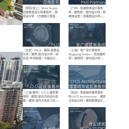
（上海）艾舍尔设计A3
（上
VISION – 室内设计师 / 助理
案负
室内设计师 / 深化设计师 /
计师
软装设计师
装设
（上海）XING DESIGN 行之
（上
建筑设计事务所 - 项目建筑师
- 
/ 初级建筑师 / 资深室内设计
复杂
师 / 建筑/室内实习生
学术
（上海）翰祥景观 Horizon
（无
& Atomesphere – 景观方案
方案
主创 / 景观方案设计师 / 方
方案
案深化设计师 / 植物设计师 /
师
软装设计师 / 助理设计师