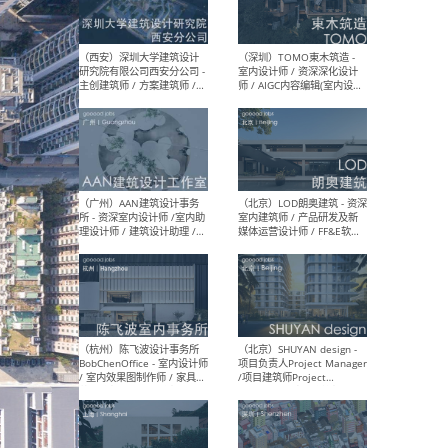
（上海）Nota 建筑设计工作
（南
室 - 建筑师 / 室内建筑师 / 助
规划
理建筑师 / 助理室内建筑师 /
案设
实习建筑师（长期开放申
设计
请）
（北京）扎哈·哈迪德建筑事
（大
务所 - 助理建筑师 / 建筑师
ArC
建筑
设计
（西安）深圳大学建筑设计
（深
研究院有限公司西安分公司 -
室内
主创建筑师 / 方案建筑师 /
师 
景观设计师 / 实习生 / 建筑
方向)
施工图设计师
计师