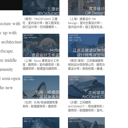
tecture with
ow up with
（上海）urbaneer都市工作
（杭
群 - 建筑策划师 / 城市设计师
设计
 architecture
/ 建筑设计师 / 虚拟空间设计
（应
师 / 观念设计师
设计
ofscape.
图）
计师
the middle
ommunity
nd semi-open
（南京）TRIOSTUDIO 三厘
（上
 the new
社 - 室内设计师 / 施工图深化
Des
执行设计师 / 空间建模师 /
室内
实习生 / 新媒体专员
计师
体运