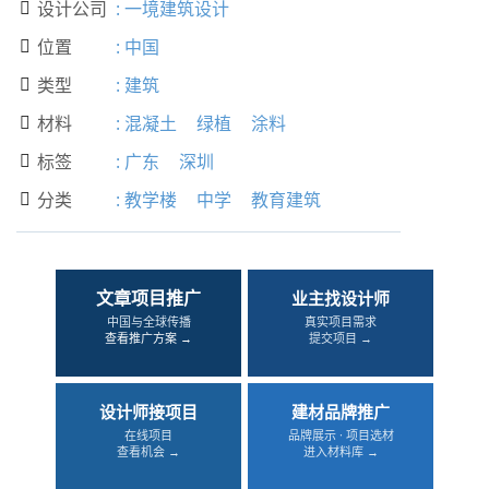
设计公司
:
一境建筑设计

位置
:
中国

类型
:
建筑

材料
:
混凝土
绿植
涂料

标签
:
广东
深圳

分类
:
教学楼
中学
教育建筑

文章项目推广
业主找设计师
中国与全球传播
真实项目需求
查看推广方案 →
提交项目 →
设计师接项目
建材品牌推广
在线项目
品牌展示 · 项目选材
查看机会 →
进入材料库 →