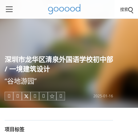
搜索
深圳市龙华区清泉外国语学校初中部
/ 一境建筑设计
“谷地游园”
2025-01-16





项目标签