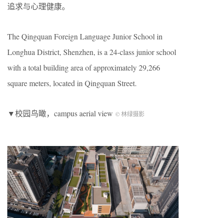
追求与心理健康。
The Qingquan Foreign Language Junior School in
Longhua District, Shenzhen, is a 24-class junior school
with a total building area of approximately 29,266
square meters, located in Qingquan Street.
▼校园鸟瞰，campus aerial view
© 林绿摄影