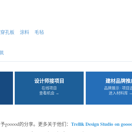
穿孔板
涂料
毛毡
筑
设计师接项目
建材品牌推
在线项目
品牌展示 · 项目
查看机会 →
进入材料库 
o
Trellik Design Studio
on gooo
予gooood的分享。更多关于他们：