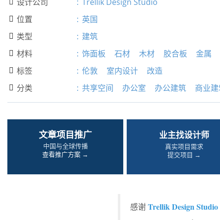
设计公司
:
Trellik Design Studio

位置
:
英国

类型
:
建筑

材料
:
饰面板
石材
木材
胶合板
金属

标签
:
伦敦
室内设计
改造

分类
:
共享空间
办公室
办公建筑
商业建

文章项目推广
业主找设计师
中国与全球传播
真实项目需求
查看推广方案 →
提交项目 →
Trellik Design Studi
感谢