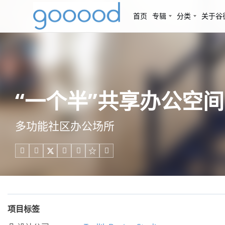
首页
专辑
分类
关于谷
“一个半”共享办公空间，伦敦 
多功能社区办公场所





项目标签