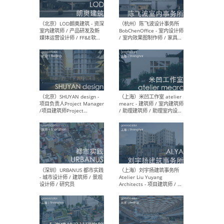
（大理）之间建筑
（西
ArCONNECT – 项目建筑师 /
研究
建筑师 / 助理建筑师 / 室内
主创
设计师 / 实习生
景观
施工
（深圳）TOMO東木筑造 -
（广
室内设计师 / 资深深化设计
所 
师 / AIGC内容编辑(室内设计
理设
方向) / 照明设计师 / 软装设
新媒
计师
生
（北京）LOD朗奥建筑 - 资深
（杭
室内建筑师 / 产品研发及新
Bob