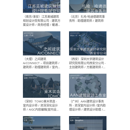
（杭州）GLA建筑设计 - 建筑
（南京
设计实习生 / 建筑设计师
社 
（应届）/ 建筑设计师（方案
执行
设计）/ 建筑设计师（施工
实习
图）/ 结构设计师 / 给排水设
计师
（上海）或者设计 OR
（上
Design - 室内主案设计师 /
室 -
室内设计师 / 施工图深化设
理建
计师 / 室内设计助理 / 新媒
实习
体运营
请）
（南京/淮安）江苏美城建筑
（北
规划设计院有限公司 - 建筑方
务所
案设计师 / 商务经理 / 暖通
设计师 / 造价工程师