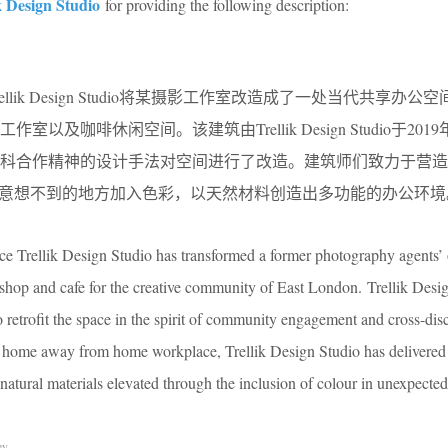
k Design Studio
for providing the following description:
lik Design Studio将某摄影工作室改造成了一处当代共享办公
及咖啡休闲空间。该建筑由Trellik Design Studio于201
学科合作精神的设计手法对空间进行了改造。建筑师们致力于营造
在意想不到的地方加入色彩，以天然材料创造出多功能的办公环境
ce Trellik Design Studio has transformed a former photography agents’ o
shop and cafe for the creative community of East London. Trellik Desi
 retrofit the space in the spirit of community engagement and cross-dis
 a home away from home workplace, Trellik Design Studio has delivered 
atural materials elevated through the inclusion of colour in unexpected
ey