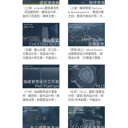
（上海）上海建筑设计研究
（北
院有限公司 沈钺建筑创作工
师（
作室（FREE STUDIO）- 助理
建筑
建筑师 / 驻场建筑师 / 实习
设计
生
实习
（上海）雁飞建筑事务所
（上
Yanfei architects - 助理建
VIS
筑师 / 建筑实习生（长期有
室内
效）
软装
（上海）十方圆国际 - 资深专
（上海
案负责人 / 主案设计师 / 设
建筑
计师助理 / 软装设计师 / 软
/ 
装设计师助理
师 