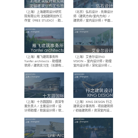
媒体运营设计师 / FF&E软装
/ 
设计师 / 深化设计师 / 实习
装设
生
（北京）SHUYAN design -
（上
项目负责人Project Manager
mea
/项目建筑师Project
/ 
Architect / 助理建筑师
师 
Assistant Architect / 创始
请）
人助理Founder's Assistant
/ 实习生Intern
（深圳）URBANUS 都市实践
（上
- 城市设计师 / 建筑师 / 景观
Atel
设计师 / 研究员
Arc
媒体
生（