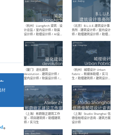
最新工作
按地区查看 ：
全部
|
北方
|
长江
|
华南
（杭州）LiangArch 梁筑 - 设
（北
计总监 / 室内设计师 / 软装
务所
设计师 / 助理设计师 / AI设计
师 
师 / 施工图深化设计师 / 品
室内
牌商务总助
广
选材
→
（厦门）退化建筑
（杭
devolution - 建筑设计师 /
Fab
室内设计师 / 软装设计师 /
生 
项目统筹 / 合伙人助理
师
od
。