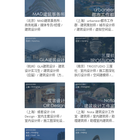
幕墙 / BIM / 成本 / 工程 / 运
生
营 / 品牌 / 观点views / 实习
等
（北京）MAT 超级建筑事务
（深圳
所 - 项目建筑师 / 初级建筑
景观
师/助理建筑师 / 室内建筑师
业设
/ 实习生
（北京）MAD建筑事务所 -
（上
商务拓展 / 媒体专员/经理 /
群 
建筑设计师
/ 
师 