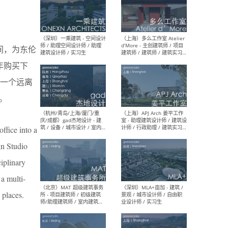
（上海）彬蔚致正建筑工作
（上海
室 – 项目建筑师 / 助理建筑
德佳
空间，为东伦
师 / 实习生
设计
9年购买下
一个远离
。
（深圳）一乘建筑 - 空间设计
（上
师 / 助理空间设计师 / 助理
d’M
ffice into a
建筑设计师 / 实习生
建筑
生 
gn Studio
ciplinary
a multi-
 places.
（杭州/青岛/上海/厦门/重
（上海
庆/成都）gad杰地设计 - 建
室 
筑 / 设备 / 城市设计 / 室内 /
计师