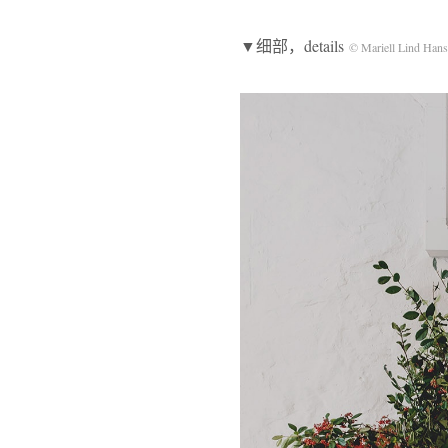
▼细部，details
© Mariell Lind Han