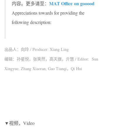
MAT Office
on gooood
内容。更多请至：
Appreciations towards for providing the
following description:
出品人：向玲 / Producer: Xiang Ling
编辑：孙星悦，张笑然，高天旗，亓慧 / Editor: Sun
Xingyue, Zhang Xiaoran, Gao Tianqi，Qi Hui
▼视频，Video