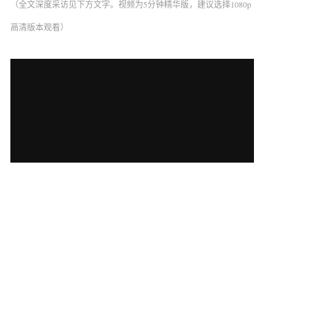
（全文深度采访见下方文字。视频为5分钟精华版，建议选择1080p
高清版本观看）