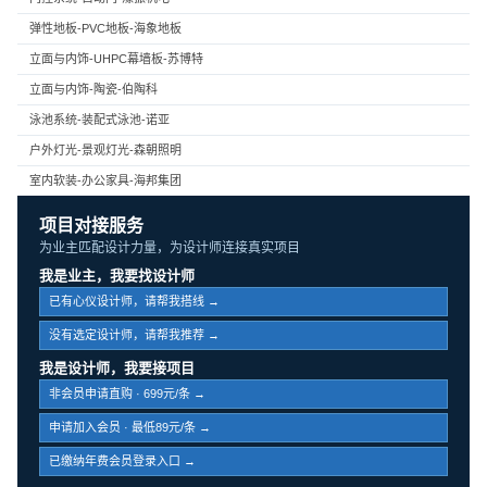
弹性地板-PVC地板-海象地板
立面与内饰-UHPC幕墙板-苏博特
立面与内饰-陶瓷-伯陶科
泳池系统-装配式泳池-诺亚
户外灯光-景观灯光-森朝照明
室内软装-办公家具-海邦集团
项目对接服务
为业主匹配设计力量，为设计师连接真实项目
我是业主，我要找设计师
已有心仪设计师，请帮我搭线 →
没有选定设计师，请帮我推荐 →
我是设计师，我要接项目
非会员申请直购 · 699元/条 →
申请加入会员 · 最低89元/条 →
已缴纳年费会员登录入口 →