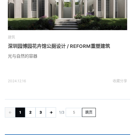
建筑
深圳园博园花卉馆公厕设计 / REFORM重塑建筑
光与自然的容器
2024.12.16
收藏
分享
←
1
2
3
→
1/3
跳页