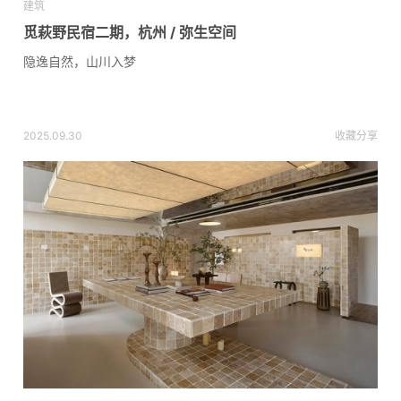
建筑
觅萩野民宿二期，杭州 / 弥生空间
隐逸自然，山川入梦
2025.09.30
收藏
分享