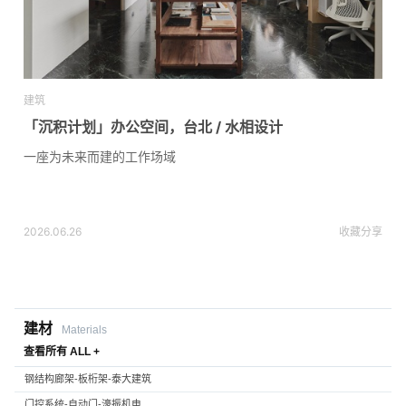
建筑
「沉积计划」办公空间，台北 / 水相设计
一座为未来而建的工作场域
2026.06.26
收藏
分享
建材
Materials
查看所有 ALL +
钢结构廊架-板桁架-泰大建筑
门控系统-自动门-濠振机电