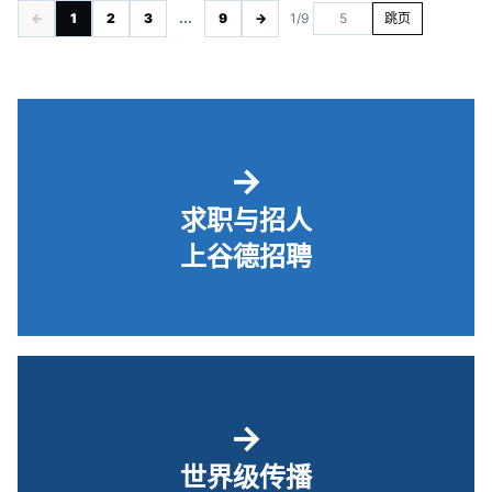
←
1
2
3
...
9
→
1/9
跳页
→
求职与招人
上谷德招聘
→
世界级传播