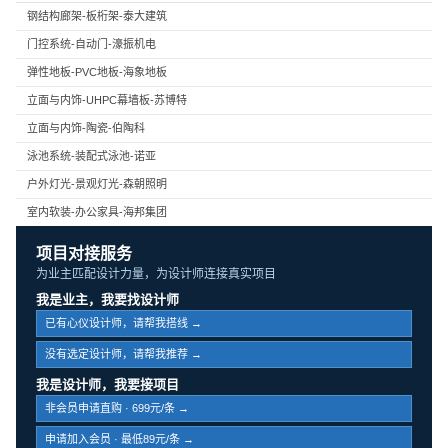
钢结构廊架-板桁架-泰大建筑
门控系统-自动门-濠振机电
弹性地板-PVC地板-海象地板
立面与内饰-UHPC幕墙板-苏博特
立面与内饰-陶瓷-伯陶科
泳池系统-装配式泳池-诺亚
户外灯光-景观灯光-森朝照明
室内软装-办公家具-海邦集团
项目对接服务
为业主匹配设计力量，为设计师连接真实项目
我是业主，我要找设计师
已有心仪设计师，请帮我搭线 →
没有选定设计师，请帮我推荐 →
我是设计师，我要接项目
非会员申请直购 · 699元/条 →
申请加入会员 · 最低89元/条 →