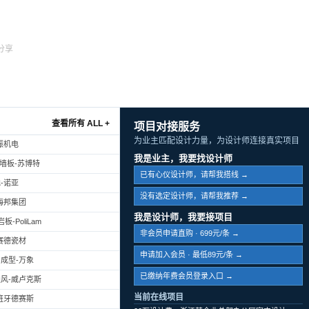
分享
查看所有 ALL +
项目对接服务
为业主匹配设计力量，为设计师连接真实项目
振机电
我是业主，我要找设计师
幕墙板-苏博特
已有心仪设计师，请帮我搭线 →
-诺亚
没有选定设计师，请帮我推荐 →
海邦集团
我是设计师，我要接项目
-PoliLam
非会员申请直购 · 699元/条 →
赛德瓷材
申请加入会员 · 最低89元/条 →
成型-万象
已缴纳年费会员登录入口 →
风-威卢克斯
当前在线项目
班牙德赛斯