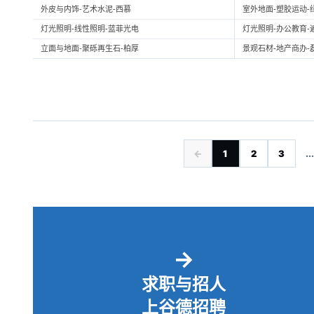
外皮与内饰-艺术水泥-西慕
室外地面-塑胶运动-
灯光照明-线性照明-蓝菲光电
灯光照明-办公教育-
立面与地面-聚砾再生石-柏厚
景观石材-地产商办-
←
1
2
3
...
→
求职与招人
上谷德招聘