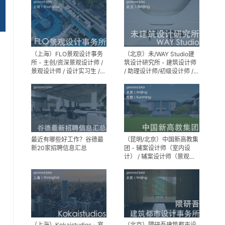
（上海）FLO景观设计事务
（北京）未/WAY Studio建
所 - 主创/资深景观设计师 /
筑设计研究所 - 建筑设计师
景观设计师 / 设计实习生 /
/ 助理设计师/初级设计师 /
商务行政助理 / 助理施工图
实习生 / 办公室行政与商务
设计师
助理
最近有哪些好工作？谷德最
（昆明/北京）中国新高教集
新20家招聘信息汇总
团 - 辅案设计师（室内设
计） / 辅案设计师（景观设
计）/ 生活空间组长/教学空
间组长 / 平面设计高级经理 /
展陈设计高级经理
（上海）Kokaistudios - 室
（北京）隈研吾建筑都市设