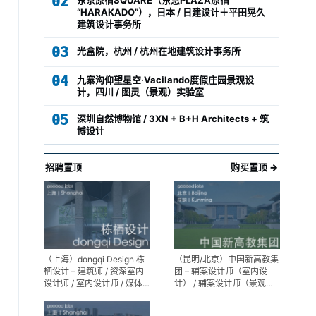
02
“HARAKADO”），日本 / 日建设计＋平田晃久
建筑设计事务所
03
光盒院，杭州 / 杭州在地建筑设计事务所
04
九寨沟仰望星空·Vacilando度假庄园景观设
计，四川 / 图灵（景观）实验室
05
深圳自然博物馆 / 3XN + B+H Architects + 筑
博设计
招聘置顶
购买置顶 →
（上海）dongqi Design 栋
（昆明/北京）中国新高教集
栖设计 – 建筑师 / 资深室内
团 – 辅案设计师（室内设
设计师 / 室内设计师 / 媒体
计） / 辅案设计师（景观设
及公共关系主管 / 设计实习
计）/ 生活空间组长/教学空
生（常年招聘）
间组长 / 平面设计高级经理 /