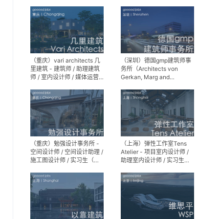
师 / 景观设计实习生
（重庆）vari architects 几
（深圳）德国gmp建筑师事
里建筑 - 建筑师 / 助理建筑
务所（Architects von
师 / 室内设计师 / 媒体运营
Gerkan, Marg and
专员 / 实习生
Partner）- 建筑实习生
（重庆）勉强设计事务所 -
（上海）弹性工作室Tens
空间设计师 / 空间设计助理 /
Atelier - 项目室内设计师 /
施工图设计师 / 实习生（长
助理室内设计师 / 实习生
期招募）
（长期招募）