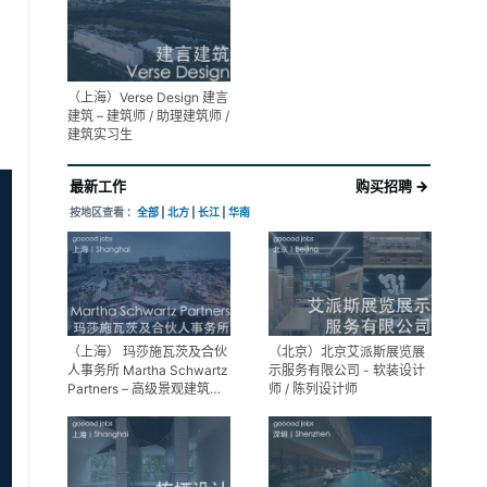
展陈设计高级经理
（上海）Verse Design 建言
建筑 – 建筑师 / 助理建筑师 /
建筑实习生
最新工作
购买招聘 →
按地区查看 ：
全部
|
北方
|
长江
|
华南
（上海） 玛莎施瓦茨及合伙
（北京）北京艾派斯展览展
人事务所 Martha Schwartz
示服务有限公司 - 软装设计
Partners – 高级景观建筑师
师 / 陈列设计师
Senior Landscape
Designer / 景观建筑师
Landscape Designer