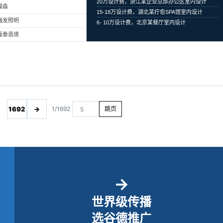
20万设计费，浙江某企业总部办公区室内设计
绿森
15-18万设计费，湖北某疗愈SPA馆室内设计
遍发照明
6- 10万设计费，北京某餐厅室内设计
磊泰造境
1692
→
1/1692
跳页
→
世界级传播
选谷德推广