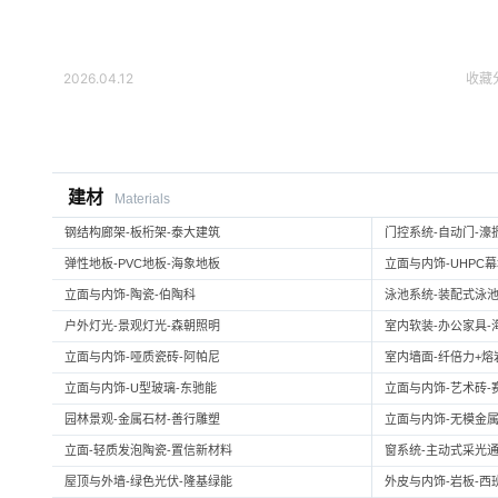
2026.04.12
收藏
建材
Materials
钢结构廊架-板桁架-泰大建筑
门控系统-自动门-濠
弹性地板-PVC地板-海象地板
立面与内饰-UHPC
立面与内饰-陶瓷-伯陶科
泳池系统-装配式泳池
户外灯光-景观灯光-森朝照明
室内软装-办公家具-
立面与内饰-哑质瓷砖-阿帕尼
室内墙面-纤倍力+熔岩板
立面与内饰-U型玻璃-东驰能
立面与内饰-艺术砖-
园林景观-金属石材-善行雕塑
立面与内饰-无模金属
立面-轻质发泡陶瓷-置信新材料
窗系统-主动式采光通
屋顶与外墙-绿色光伏-隆基绿能
外皮与内饰-岩板-西