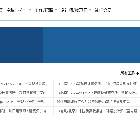
德
投稿与推广
工作/招聘
设计师/找项目
试听会员
所有工作 →
（广州）风物营造 LANDTEK GROUP - 景观设计师 / 植物设计师 / 品牌运营 / 实习生
（上海）FLO景观设计事务所 - 主创/资深景观设计师 / 景观设计师 / 设计实习生 / 商务行政助理 / 助理施工图设计师
（上海）空间里建筑设计事务所 – 项目建筑师 / 室内设计师 / 实习生（建筑/室内）
（北京）未/WAY Studio建筑设计研究所 - 建筑设计师 / 助理设计师/初级设计师 / 实习生 / 办公室行政与商务助理
（上海）TOPO Design Group - 景观设计师 / 景观后期设计师 / 景观实习生
最近有哪些好工作？谷德最新20家招聘信息汇总
（北京）大屿建筑事务所 - 项目建筑师 / 建筑师 / 助理建筑师 / 实习建筑师
（昆明/北京）中国新高教集团 - 辅案设计师（室内设计） / 辅案设计师（景观设计）/ 生活空间组长/教学空间组长 / 平面设计高级经理 / 展陈设计高