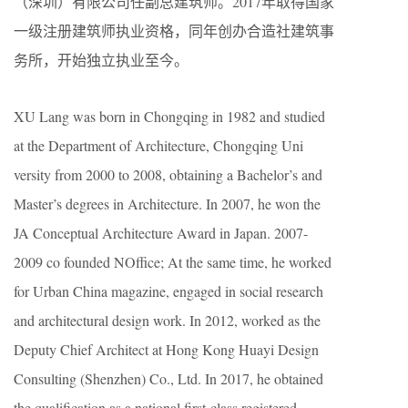
（深圳）有限公司任副总建筑师。2017年取得国家
一级注册建筑师执业资格，同年创办合造社建筑事
务所，开始独立执业至今。
XU Lang was born in Chongqing in 1982 and studied
at the Department of Architecture, Chongqing Uni
versity from 2000 to 2008, obtaining a Bachelor’s and
Master’s degrees in Architecture. In 2007, he won the
JA Conceptual Architecture Award in Japan. 2007-
2009 co founded NOffice; At the same time, he worked
for Urban China magazine, engaged in social research
and architectural design work. In 2012, worked as the
Deputy Chief Architect at Hong Kong Huayi Design
Consulting (Shenzhen) Co., Ltd. In 2017, he obtained
the qualification as a national first-class registered