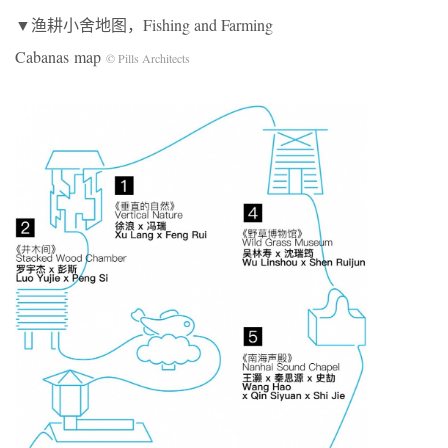
▼渔耕小舍地图，Fishing and Farming
Cabanas map
© Pills Architects