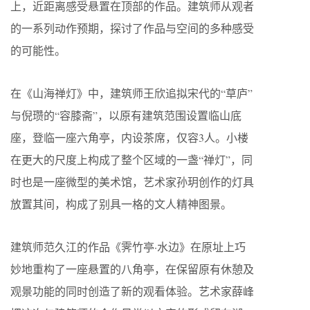
上，近距离感受悬置在顶部的作品。建筑师从观者
的一系列动作预期，探讨了作品与空间的多种感受
的可能性。
在《山海禅灯》中，建筑师王欣追拟宋代的“草庐”
与倪瓒的“容膝斋”，以原有建筑范围设置临山底
座，登临一座六角亭，内设茶席，仅容3人。小楼
在更大的尺度上构成了整个区域的一盏“禅灯”，同
时也是一座微型的美术馆，艺术家孙玥创作的灯具
放置其间，构成了别具一格的文人精神图景。
建筑师范久江的作品《霁竹亭·水边》在原址上巧
妙地重构了一座悬置的八角亭，在保留原有休憩及
观景功能的同时创造了新的观看体验。艺术家薛峰