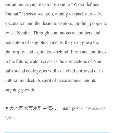
has an underlying mean ing akin to “Water defines
Nanhai.” It sets a scenario, aiming to spark curiosity,
speculation and the desire to explore, guiding people to
revisit Nanhai. Through continuous encounters and
perception of tangible elements, they can grasp the
philosophy and aspirations behind. From ancient times
to the future, water serves as the cornerstone of Nan
hai’s social ecology, as well as a vivid portrayal of its
cultural mindset, its spirit of perseverance, and its
ongoing growth.
▼大地艺术节木刻主海报，main post
© 广东南海大地
艺术节