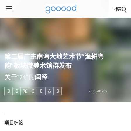
搜索
第二届广东南海大地艺术节“渔耕粤
韵”板块微美术馆群发布
关于“水”的阐释
2025-01-09





项目标签