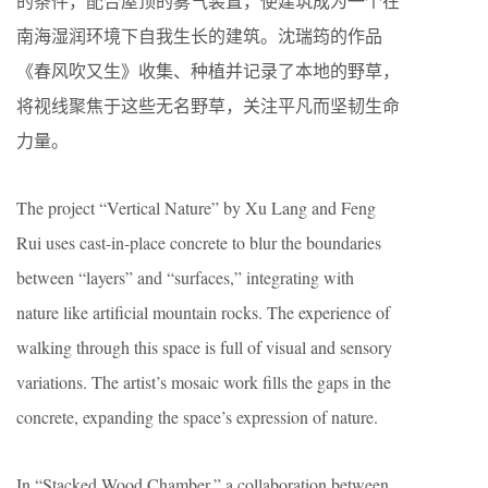
的条件，配合屋顶的雾气装置，使建筑成为一个在
南海湿润环境下自我生长的建筑。沈瑞筠的作品
《春风吹又生》收集、种植并记录了本地的野草，
将视线聚焦于这些无名野草，关注平凡而坚韧生命
力量。
The project “Vertical Nature” by Xu Lang and Feng
Rui uses cast-in-place concrete to blur the boundaries
between “layers” and “surfaces,” integrating with
nature like artificial mountain rocks. The experience of
walking through this space is full of visual and sensory
variations. The artist’s mosaic work fills the gaps in the
concrete, expanding the space’s expression of nature.
In “Stacked Wood Chamber,” a collaboration between