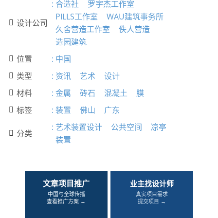
:
合造社
罗宇杰工作室
PILLS工作室
WAU建筑事务所
设计公司

久舍营造工作室
佚人营造
造园建筑
位置
:
中国

类型
:
资讯
艺术
设计

材料
:
金属
砖石
混凝土
膜

标签
:
装置
佛山
广东

:
艺术装置设计
公共空间
凉亭
分类

装置
文章项目推广
业主找设计师
中国与全球传播
真实项目需求
查看推广方案 →
提交项目 →